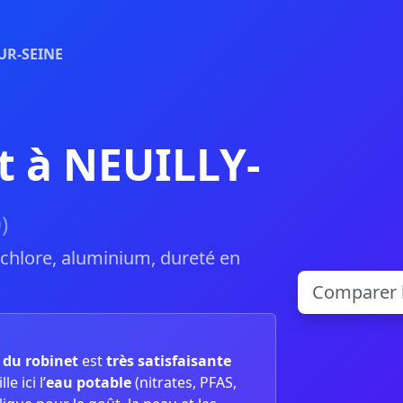
UR-SEINE
t à NEUILLY-
)
, chlore, aluminium, dureté en
u du robinet
est
très satisfaisante
e ici l’
eau potable
(nitrates, PFAS,