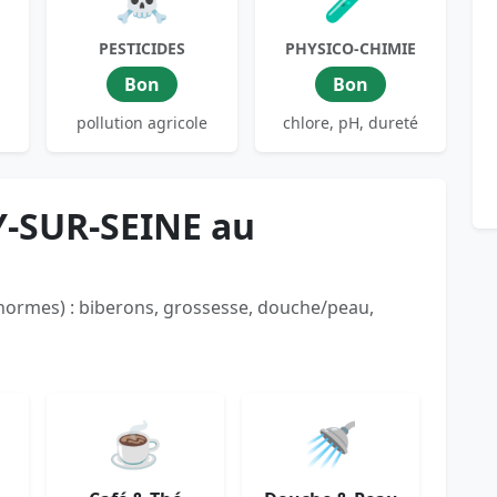
PESTICIDES
PHYSICO-CHIMIE
Bon
Bon
pollution agricole
chlore, pH, dureté
Y-SUR-SEINE au
 normes) : biberons, grossesse, douche/peau,
☕
🚿