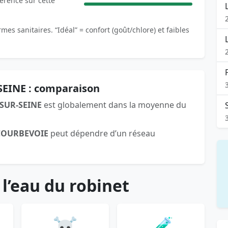
férence sur cette
es sanitaires. “Idéal” = confort (goût/chlore) et faibles
SEINE : comparaison
SUR-SEINE
est globalement dans la moyenne du
COURBEVOIE
peut dépendre d’un réseau
 l’eau du robinet
☠️
🧪