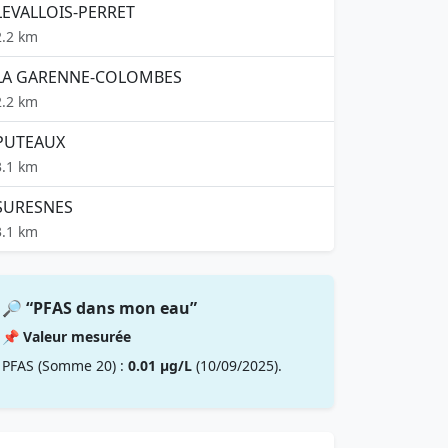
LEVALLOIS-PERRET
2.2 km
LA GARENNE-COLOMBES
2.2 km
PUTEAUX
3.1 km
SURESNES
3.1 km
🔎 “PFAS dans mon eau”
📌 Valeur mesurée
PFAS (Somme 20) :
0.01 µg/L
(10/09/2025).