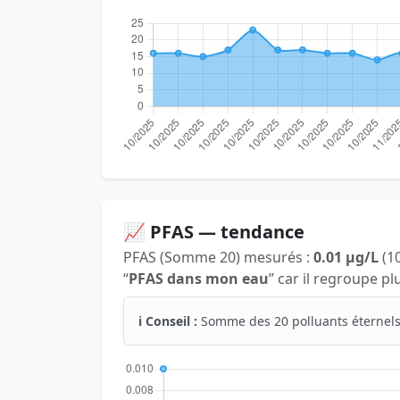
📈 PFAS — tendance
PFAS (Somme 20) mesurés :
0.01 µg/L
(10
“
PFAS dans mon eau
” car il regroupe p
ℹ️ Conseil :
Somme des 20 polluants éternels