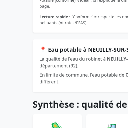
Potable (conforme) ≠ idéal : on explique la dif
page.
Lecture rapide :
“Conforme” = respecte les norm
polluants (nitrates/PFAS).
📍 Eau potable à NEUILLY-SUR-
La qualité de l'eau du robinet à
NEUILLY-
département (92).
En limite de commune, l'eau potable de
différent.
Synthèse : qualité de
🦠
🚜