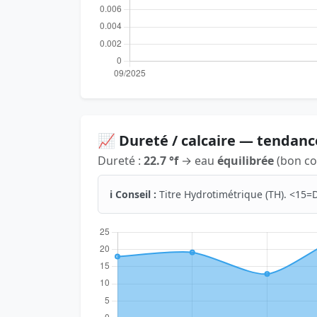
📈 Dureté / calcaire — tendanc
Dureté :
22.7 °f
→ eau
équilibrée
(bon co
ℹ️ Conseil :
Titre Hydrotimétrique (TH). <15=D