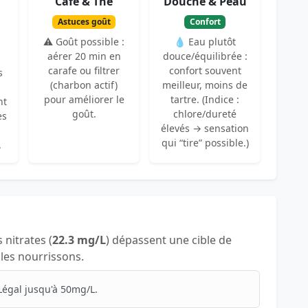
Café & Thé
Douche & Peau
Astuces goût
Confort
⚠️ Goût possible :
💧 Eau plutôt
aérer 20 min en
douce/équilibrée :
carafe ou filtrer
confort souvent
s
(charbon actif)
meilleur, moins de
pour améliorer le
tartre. (Indice :
nt
goût.
chlore/dureté
es
élevés → sensation
qui “tire” possible.)
.
s nitrates (
22.3 mg/L
) dépassent une cible de
 les nourrissons.
Légal jusqu'à 50mg/L.