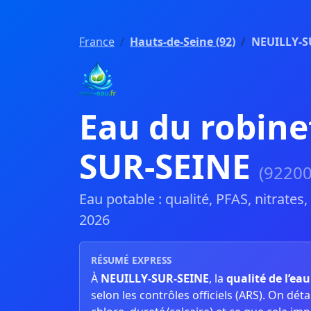
France
Hauts-de-Seine (92)
NEUILLY-S
Eau du robine
SUR-SEINE
(92200
Eau potable : qualité, PFAS, nitrates
2026
RÉSUMÉ EXPRESS
À
NEUILLY-SUR-SEINE
, la
qualité de l’ea
selon les contrôles officiels (ARS). On détaill