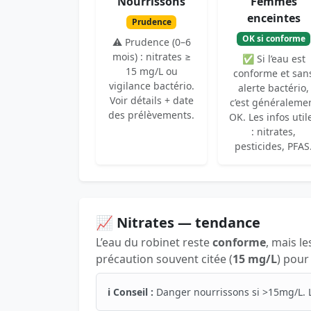
Nourrissons
Femmes
enceintes
Prudence
OK si conforme
⚠️ Prudence (0–6
mois) : nitrates ≥
✅ Si l’eau est
15 mg/L ou
conforme et san
vigilance bactério.
alerte bactério,
Voir détails + date
c’est généraleme
des prélèvements.
OK. Les infos util
: nitrates,
pesticides, PFAS
📈 Nitrates — tendance
L’eau du robinet reste
conforme
, mais le
précaution souvent citée (
15 mg/L
) pour
ℹ️ Conseil :
Danger nourrissons si >15mg/L. 