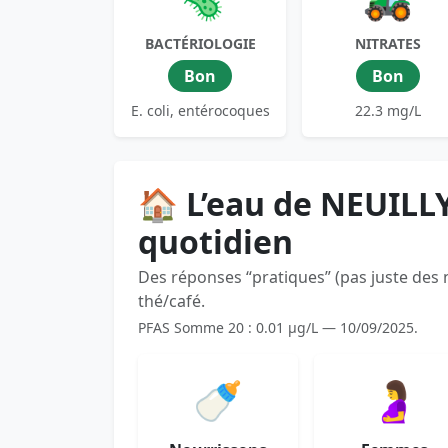
BACTÉRIOLOGIE
NITRATES
Bon
Bon
E. coli, entérocoques
22.3 mg/L
🏠 L’eau de NEUILL
quotidien
Des réponses “pratiques” (pas juste des
thé/café.
PFAS Somme 20 : 0.01 µg/L — 10/09/2025.
🍼
🤰