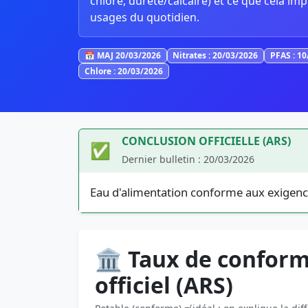
chlore, dureté/calcaire) et ce que cela imp
usages du quotidien.
📅 MAJ 20/03/2026
Nitrates : 20/03/2026
PFAS : 1
Chlore : 20/03/2026
CONCLUSION OFFICIELLE (ARS)
✅
Dernier bulletin : 20/03/2026
Eau d'alimentation conforme aux exigenc
🏛️ Taux de conform
officiel (ARS)