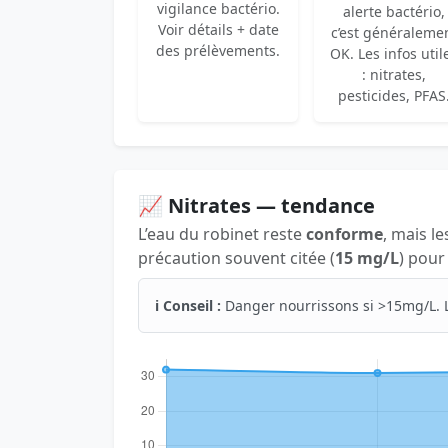
vigilance bactério.
alerte bactério,
Voir détails + date
c’est généraleme
des prélèvements.
OK. Les infos util
: nitrates,
pesticides, PFAS
📈 Nitrates — tendance
L’eau du robinet reste
conforme
, mais le
précaution souvent citée (
15 mg/L
) pour
ℹ️ Conseil :
Danger nourrissons si >15mg/L. 