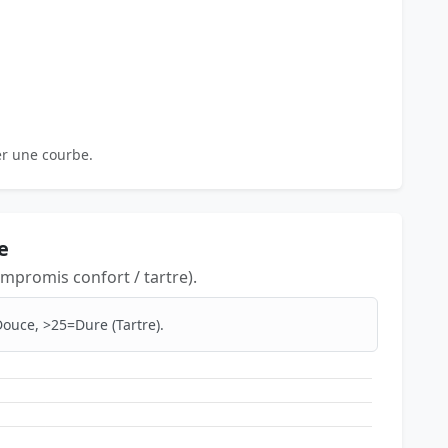
er une courbe.
e
mpromis confort / tartre).
ouce, >25=Dure (Tartre).