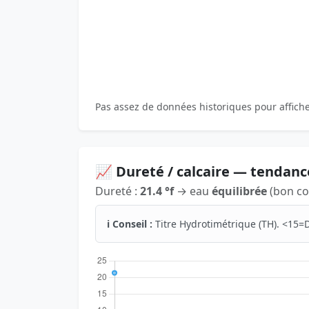
Pas assez de données historiques pour affich
📈 Dureté / calcaire — tendanc
Dureté :
21.4 °f
→ eau
équilibrée
(bon co
ℹ️ Conseil :
Titre Hydrotimétrique (TH). <15=D