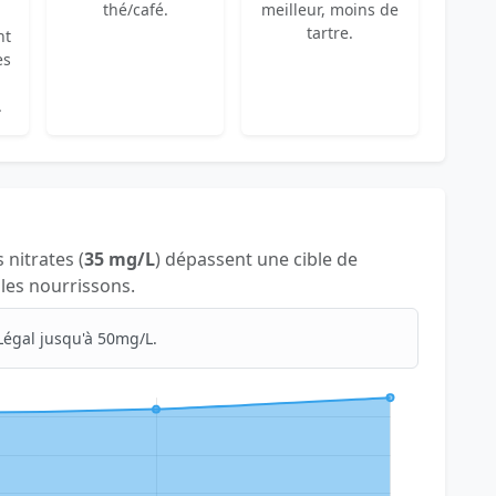
thé/café.
meilleur, moins de
tartre.
nt
es
.
s nitrates (
35 mg/L
) dépassent une cible de
 les nourrissons.
Légal jusqu'à 50mg/L.