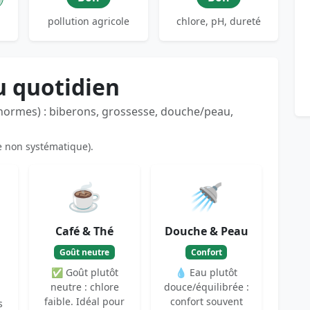
pollution agricole
chlore, pH, dureté
u quotidien
 normes) : biberons, grossesse, douche/peau,
e non systématique).
☕
🚿
Café & Thé
Douche & Peau
Goût neutre
Confort
✅ Goût plutôt
💧 Eau plutôt
neutre : chlore
douce/équilibrée :
faible. Idéal pour
confort souvent
s