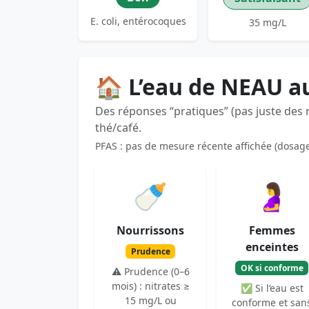
E. coli, entérocoques
35 mg/L
🏠 L’eau de NEAU a
Des réponses “pratiques” (pas juste des
thé/café.
PFAS : pas de mesure récente affichée (dosag
🍼
🤰
Nourrissons
Femmes
enceintes
Prudence
OK si conforme
⚠️ Prudence (0–6
mois) : nitrates ≥
✅ Si l’eau est
15 mg/L ou
conforme et san