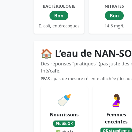
BACTÉRIOLOGIE
NITRATES
Bon
Bon
E. coli, entérocoques
14.6 mg/L
🏠 L’eau de NAN-SO
Des réponses “pratiques” (pas juste des
thé/café.
PFAS : pas de mesure récente affichée (dosag
🍼
🤰
Nourrissons
Femmes
enceintes
Plutôt OK
OK si conforme