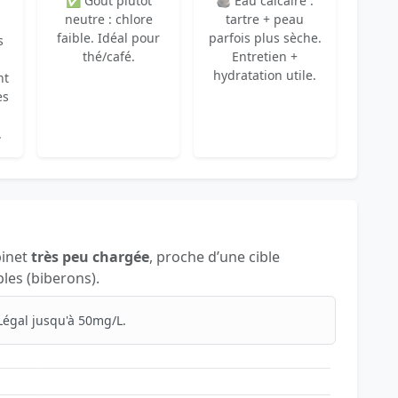
✅ Goût plutôt
🪨 Eau calcaire :
neutre : chlore
tartre + peau
faible. Idéal pour
parfois plus sèche.
s
thé/café.
Entretien +
hydratation utile.
nt
es
.
binet
très peu chargée
, proche d’une cible
les (biberons).
Légal jusqu'à 50mg/L.