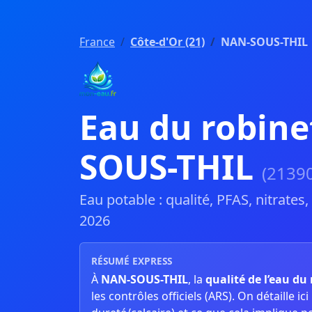
France
Côte-d'Or (21)
NAN-SOUS-THIL
Eau du robine
SOUS-THIL
(21390
Eau potable : qualité, PFAS, nitrates
2026
RÉSUMÉ EXPRESS
À
NAN-SOUS-THIL
, la
qualité de l’eau du
les contrôles officiels (ARS). On détaille ici l