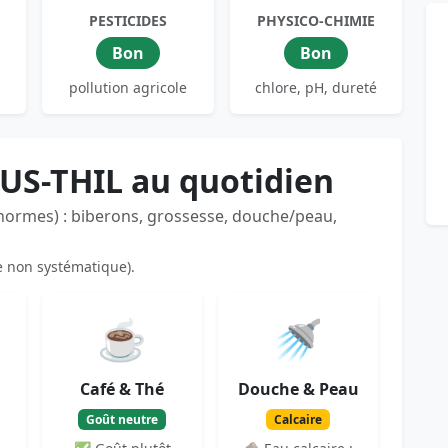
PESTICIDES
PHYSICO-CHIMIE
Bon
Bon
pollution agricole
chlore, pH, dureté
US-THIL au quotidien
 normes) : biberons, grossesse, douche/peau,
e non systématique).
☕
🚿
Café & Thé
Douche & Peau
Goût neutre
Calcaire