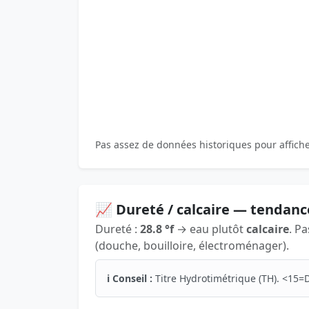
Pas assez de données historiques pour affich
📈 Dureté / calcaire — tendanc
Dureté :
28.8 °f
→ eau plutôt
calcaire
. P
(douche, bouilloire, électroménager).
ℹ️ Conseil :
Titre Hydrotimétrique (TH). <15=D