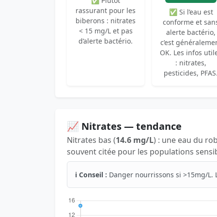
✅ Plutôt
rassurant pour les
✅ Si l’eau est
biberons : nitrates
conforme et san
< 15 mg/L et pas
alerte bactério,
d’alerte bactério.
c’est généraleme
OK. Les infos util
: nitrates,
pesticides, PFAS
📈 Nitrates — tendance
Nitrates bas (
14.6 mg/L
) : une eau du ro
souvent citée pour les populations sensib
ℹ️ Conseil :
Danger nourrissons si >15mg/L. 