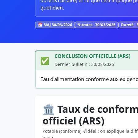
dureté/calcaire) et ce que cela implique p
quotidien.
📅 MAJ 30/03/2026
Nitrates : 30/03/2026
Dureté : 
CONCLUSION OFFICIELLE (ARS)
✅
Dernier bulletin : 30/03/2026
Eau d'alimentation conforme aux exigenc
🏛️ Taux de conform
officiel (ARS)
Potable (conforme) ≠ idéal : on explique la dif
page.