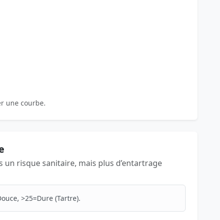
er une courbe.
e
as un risque sanitaire, mais plus d’entartrage
ouce, >25=Dure (Tartre).