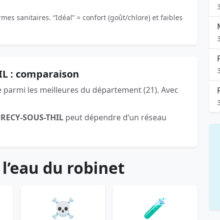
es sanitaires. “Idéal” = confort (goût/chlore) et faibles
IL : comparaison
e parmi les meilleures du département (21). Avec
PRECY-SOUS-THIL
peut dépendre d’un réseau
 l’eau du robinet
☠️
🧪