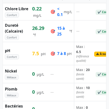
0.22
Chlore Libre
<
🎯
—
mg/L
✔ Conf
0.1
Confort
mg/L
Dureté
26.29
15 à
(Calcaire)
🎯
—
°f
✔ Conf
25
°f
Confort
Max :
pH
6.5
7.5
🎯
7 à 8
pH
pH
⚠️ À surv
(référence
Confort
qualité)
Max :
20
Nickel
0
—
µg/L
(limite
✔ Conf
Métaux
santé)
Max :
10
Plomb
0
—
µg/L
(limite
✔ Conf
Métaux
santé)
Bactéries
Max :
0
0