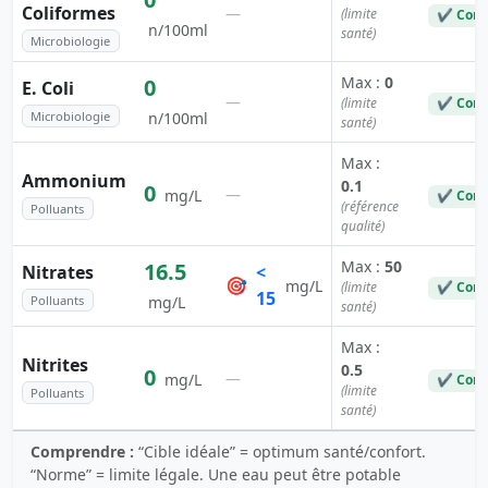
Coliformes
—
(limite
✔ Conf
n/100ml
santé)
Microbiologie
Max :
0
0
E. Coli
—
(limite
✔ Conf
Microbiologie
n/100ml
santé)
Max :
Ammonium
0.1
0
—
mg/L
✔ Conf
(référence
Polluants
qualité)
Max :
50
16.5
Nitrates
<
🎯
mg/L
(limite
✔ Conf
15
Polluants
mg/L
santé)
Max :
Nitrites
0.5
0
—
mg/L
✔ Conf
(limite
Polluants
santé)
Comprendre :
“Cible idéale” = optimum santé/confort.
“Norme” = limite légale. Une eau peut être potable