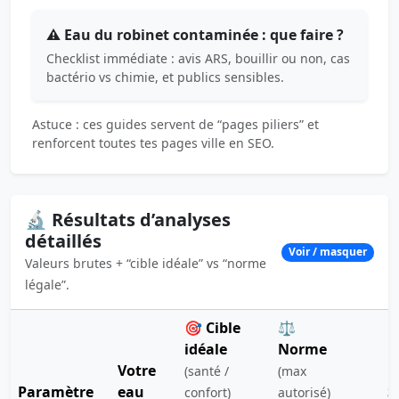
⚠️ Eau du robinet contaminée : que faire ?
Checklist immédiate : avis ARS, bouillir ou non, cas
bactério vs chimie, et publics sensibles.
Astuce : ces guides servent de “pages piliers” et
renforcent toutes tes pages ville en SEO.
🔬 Résultats d’analyses
détaillés
Voir / masquer
Valeurs brutes + “cible idéale” vs “norme
légale”.
🎯 Cible
⚖️
idéale
Norme
Votre
(santé /
(max
Paramètre
eau
S
confort)
autorisé)