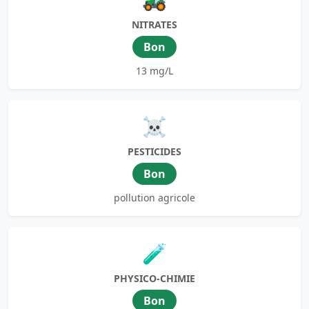
NITRATES
Bon
13 mg/L
☠️
PESTICIDES
Bon
pollution agricole
🧪
PHYSICO-CHIMIE
Bon