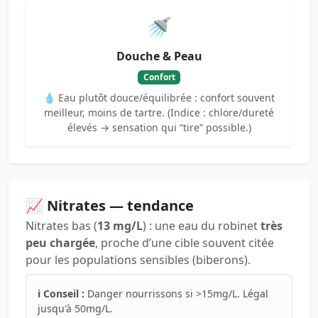
🚿
Douche & Peau
Confort
💧 Eau plutôt douce/équilibrée : confort souvent
meilleur, moins de tartre. (Indice : chlore/dureté
élevés → sensation qui “tire” possible.)
📈 Nitrates — tendance
Nitrates bas (
13 mg/L
) : une eau du robinet
très
peu chargée
, proche d’une cible souvent citée
pour les populations sensibles (biberons).
ℹ️ Conseil :
Danger nourrissons si >15mg/L. Légal
jusqu'à 50mg/L.