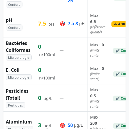
25
Confort
Max :
pH
6.5
7.5
🎯
7 à 8
pH
pH
⚠️ À surv
(référence
Confort
qualité)
Bactéries
Max :
0
0
Coliformes
—
(limite
✔ Conf
n/100ml
santé)
Microbiologie
Max :
0
0
E. Coli
—
(limite
✔ Conf
Microbiologie
n/100ml
santé)
Max :
Pesticides
0.5
0
(Total)
—
µg/L
✔ Conf
(limite
Pesticides
santé)
Max :
Aluminium
200
3
🎯
50
µg/L
µg/L
✔ Conf
(référence