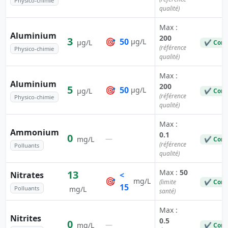
Physico-chimie
qualité)
Max :
Aluminium
200
3
🎯
50
µg/L
µg/L
✔ Conf
(référence
Physico-chimie
qualité)
Max :
Aluminium
200
5
🎯
50
µg/L
µg/L
✔ Conf
(référence
Physico-chimie
qualité)
Max :
Ammonium
0.1
0
—
mg/L
✔ Conf
(référence
Polluants
qualité)
Max :
50
13
Nitrates
<
🎯
mg/L
(limite
✔ Conf
15
Polluants
mg/L
santé)
Max :
Nitrites
0.5
0
—
mg/L
✔ Conf