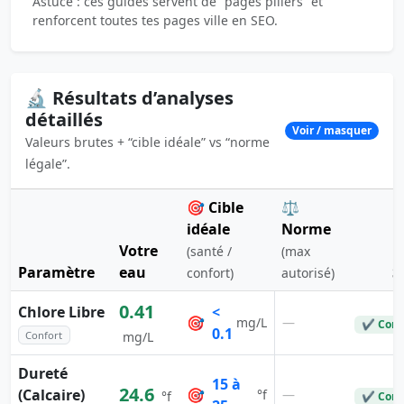
Astuce : ces guides servent de “pages piliers” et
renforcent toutes tes pages ville en SEO.
🔬 Résultats d’analyses
détaillés
Voir / masquer
Valeurs brutes + “cible idéale” vs “norme
légale”.
🎯 Cible
⚖️
idéale
Norme
Votre
(santé /
(max
Paramètre
eau
S
confort)
autorisé)
0.41
Chlore Libre
<
🎯
—
mg/L
✔ Conf
0.1
Confort
mg/L
Dureté
15 à
24.6
(Calcaire)
🎯
—
°f
°f
✔ Conf