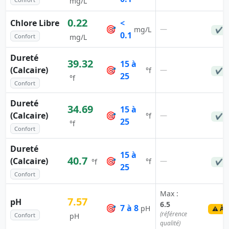
mg/L
0.22
Chlore Libre
<
🎯
—
mg/L
✔ C
0.1
Confort
mg/L
Dureté
39.32
15 à
(Calcaire)
🎯
—
°f
✔ C
25
°f
Confort
Dureté
34.69
15 à
(Calcaire)
🎯
—
°f
✔ C
25
°f
Confort
Dureté
15 à
40.7
(Calcaire)
🎯
—
°f
°f
✔ C
25
Confort
Max :
7.57
pH
6.5
🎯
7 à 8
pH
⚠️ À 
(référence
Confort
pH
qualité)