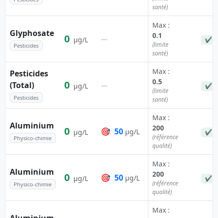
santé)
Max :
Glyphosate
0.1
0
—
µg/L
✔ C
(limite
Pesticides
santé)
Max :
Pesticides
0.5
0
(Total)
—
µg/L
✔ C
(limite
Pesticides
santé)
Max :
Aluminium
200
0
🎯
50
µg/L
µg/L
✔ C
(référence
Physico-chimie
qualité)
Max :
Aluminium
200
0
🎯
50
µg/L
µg/L
✔ C
(référence
Physico-chimie
qualité)
Max :