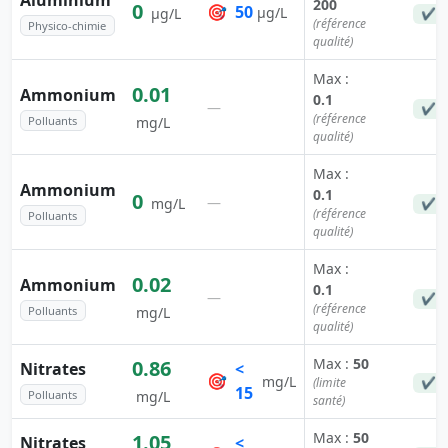
Aluminium
200
0
🎯
50
µg/L
µg/L
✔ C
(référence
Physico-chimie
qualité)
Max :
0.01
Ammonium
0.1
—
✔ C
(référence
Polluants
mg/L
qualité)
Max :
Ammonium
0.1
0
—
mg/L
✔ C
(référence
Polluants
qualité)
Max :
0.02
Ammonium
0.1
—
✔ C
(référence
Polluants
mg/L
qualité)
Max :
50
0.86
Nitrates
<
🎯
mg/L
(limite
✔ C
15
Polluants
mg/L
santé)
Max :
50
1.05
Nitrates
<