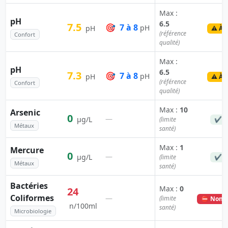
Max :
pH
6.5
7.5
🎯
7 à 8
pH
pH
⚠️ À 
(référence
Confort
qualité)
Max :
pH
6.5
7.3
🎯
7 à 8
pH
pH
⚠️ À 
(référence
Confort
qualité)
Max :
10
Arsenic
0
—
µg/L
(limite
✔ C
Métaux
santé)
Max :
1
Mercure
0
—
µg/L
(limite
✔ C
Métaux
santé)
Bactéries
Max :
0
24
Coliformes
—
(limite
⛔ Non c
n/100ml
santé)
Microbiologie