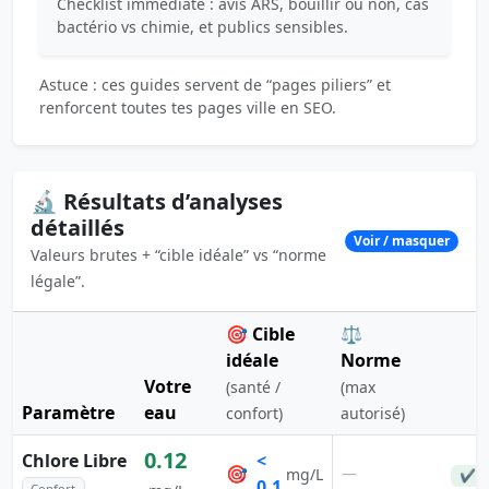
Checklist immédiate : avis ARS, bouillir ou non, cas
bactério vs chimie, et publics sensibles.
Astuce : ces guides servent de “pages piliers” et
renforcent toutes tes pages ville en SEO.
🔬 Résultats d’analyses
détaillés
Voir / masquer
Valeurs brutes + “cible idéale” vs “norme
légale”.
🎯 Cible
⚖️
idéale
Norme
Votre
(santé /
(max
Paramètre
eau
confort)
autorisé)
0.12
Chlore Libre
<
🎯
—
mg/L
✔ C
0.1
Confort