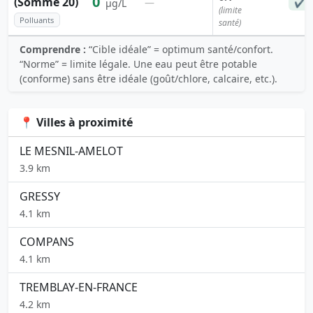
0
(Somme 20)
—
µg/L
✔ C
(limite
Polluants
santé)
Comprendre :
“Cible idéale” = optimum santé/confort.
“Norme” = limite légale. Une eau peut être potable
(conforme) sans être idéale (goût/chlore, calcaire, etc.).
📍 Villes à proximité
LE MESNIL-AMELOT
3.9 km
GRESSY
4.1 km
COMPANS
4.1 km
TREMBLAY-EN-FRANCE
4.2 km