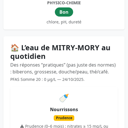
PHYSICO-CHIMIE
Bon
chlore, pH, dureté
🏠 L’eau de MITRY-MORY au
quotidien
Des réponses “pratiques” (pas juste des normes)
: biberons, grossesse, douche/peau, thé/café.
PFAS Somme 20 : 0 µg/L — 24/10/2025.
🍼
Nourrissons
Prudence
⚠️ Prudence (0–6 mois) : nitrates ≥ 15 mg/L ou