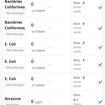
Bactéries
Max :
0
0
Coliformes
—
(limite
✔ C
n/100ml
santé)
Microbiologie
Bactéries
Max :
0
0
Coliformes
—
(limite
✔ C
n/100ml
santé)
Microbiologie
Max :
0
0
E. Coli
—
(limite
✔ C
Microbiologie
n/100ml
santé)
Max :
0
0
E. Coli
—
(limite
✔ C
Microbiologie
n/100ml
santé)
Max :
0
0
E. Coli
—
(limite
✔ C
Microbiologie
n/100ml
santé)
Max :
Atrazine
0.1
0
—
µg/L
✔ C
(limite
Pesticides