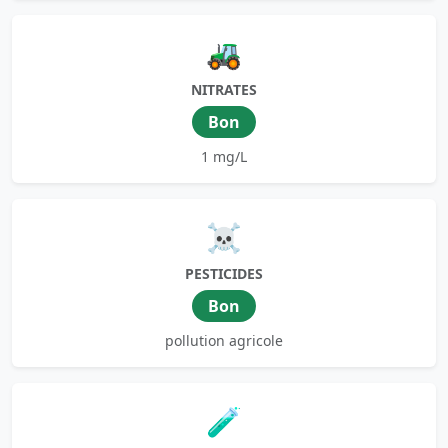
🚜
NITRATES
Bon
1 mg/L
☠️
PESTICIDES
Bon
pollution agricole
🧪