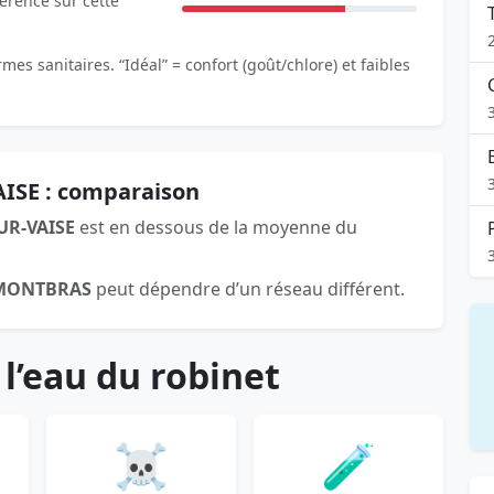
férence sur cette
es sanitaires. “Idéal” = confort (goût/chlore) et faibles
ISE : comparaison
UR-VAISE
est en dessous de la moyenne du
MONTBRAS
peut dépendre d’un réseau différent.
 l’eau du robinet
☠️
🧪