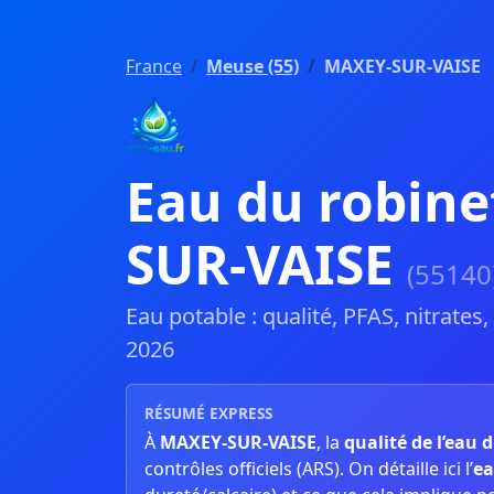
France
Meuse (55)
MAXEY-SUR-VAISE
Eau du robine
SUR-VAISE
(55140
Eau potable : qualité, PFAS, nitrates
2026
RÉSUMÉ EXPRESS
À
MAXEY-SUR-VAISE
, la
qualité de l’eau 
contrôles officiels (ARS). On détaille ici l’
ea