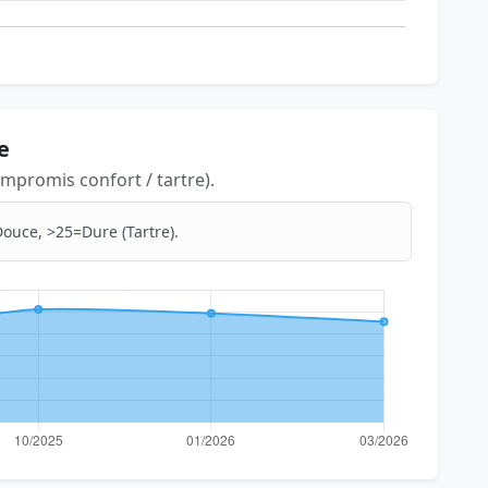
e
mpromis confort / tartre).
ouce, >25=Dure (Tartre).