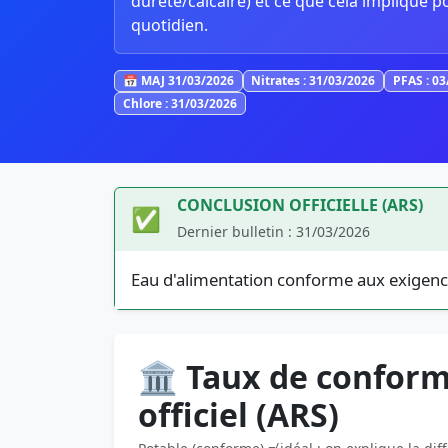
dureté/calcaire) et ce que cela implique p
quotidien.
📅 MAJ 31/03/2026
Nitrates : 31/03/2026
PFAS : 0
Chlore : 31/03/2026
CONCLUSION OFFICIELLE (ARS)
✅
Dernier bulletin : 31/03/2026
Eau d'alimentation conforme aux exigenc
🏛️ Taux de conform
officiel (ARS)