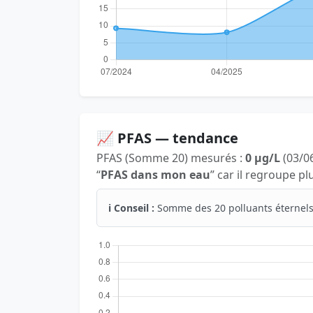
📈 PFAS — tendance
PFAS (Somme 20) mesurés :
0 µg/L
(03/06
“
PFAS dans mon eau
” car il regroupe p
ℹ️ Conseil :
Somme des 20 polluants éternels