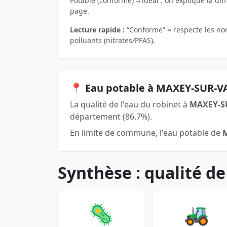
Potable (conforme) ≠ idéal : on explique la dif
page.
Lecture rapide :
“Conforme” = respecte les norm
polluants (nitrates/PFAS).
📍 Eau potable à MAXEY-SUR-VA
La qualité de l'eau du robinet à
MAXEY-S
département (86.7%).
En limite de commune, l'eau potable de
Synthèse : qualité de
🦠
🚜