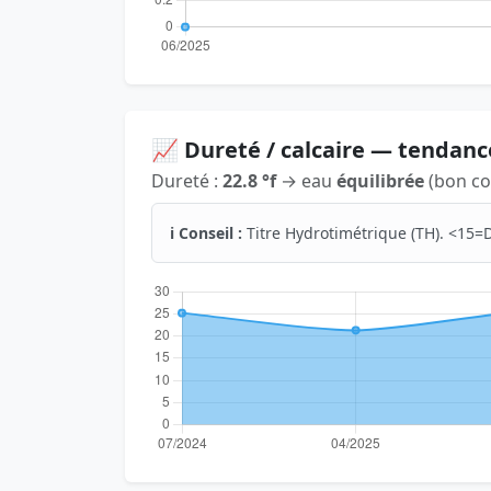
📈 Dureté / calcaire — tendanc
Dureté :
22.8 °f
→ eau
équilibrée
(bon co
ℹ️ Conseil :
Titre Hydrotimétrique (TH). <15=D