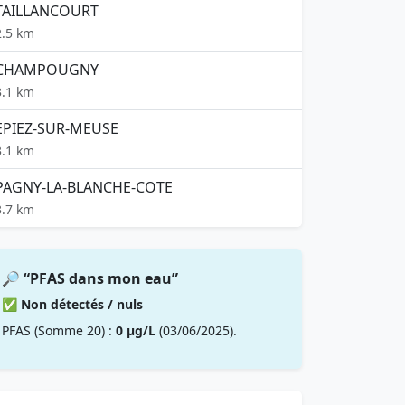
TAILLANCOURT
2.5 km
CHAMPOUGNY
3.1 km
EPIEZ-SUR-MEUSE
3.1 km
PAGNY-LA-BLANCHE-COTE
3.7 km
🔎 “PFAS dans mon eau”
✅ Non détectés / nuls
PFAS (Somme 20) :
0 µg/L
(03/06/2025).