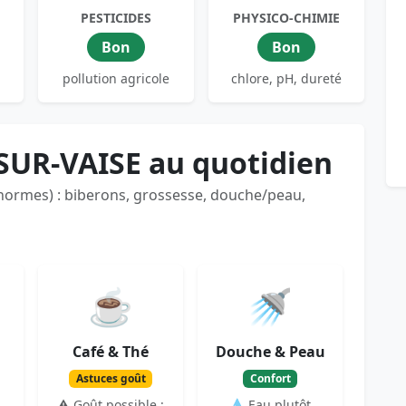
PESTICIDES
PHYSICO-CHIMIE
Bon
Bon
pollution agricole
chlore, pH, dureté
SUR-VAISE au quotidien
 normes) : biberons, grossesse, douche/peau,
☕
🚿
Café & Thé
Douche & Peau
Astuces goût
Confort
⚠️ Goût possible :
💧 Eau plutôt