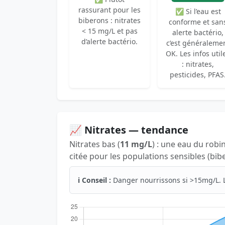
rassurant pour les
✅ Si l’eau est
biberons : nitrates
conforme et san
< 15 mg/L et pas
alerte bactério,
d’alerte bactério.
c’est généraleme
OK. Les infos util
: nitrates,
pesticides, PFAS
📈 Nitrates — tendance
Nitrates bas (
11 mg/L
) : une eau du robi
citée pour les populations sensibles (bib
ℹ️ Conseil :
Danger nourrissons si >15mg/L. 