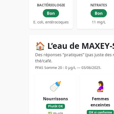
BACTÉRIOLOGIE
NITRATES
Bon
Bon
E. coli, entérocoques
11 mg/L
🏠 L’eau de MAXEY-
Des réponses “pratiques” (pas juste des
thé/café.
PFAS Somme 20 : 0 µg/L — 03/06/2025.
🍼
🤰
Nourrissons
Femmes
enceintes
Plutôt OK
OK si conforme
✅ Plutôt