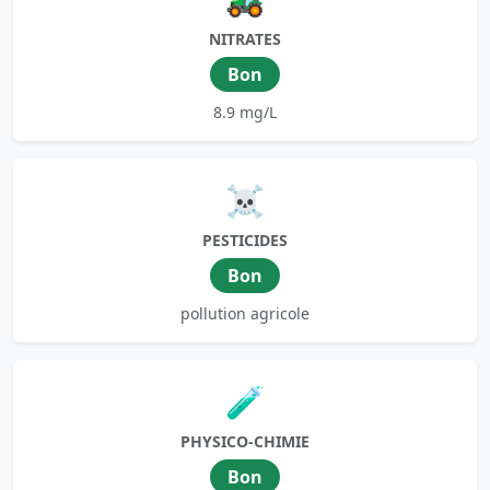
NITRATES
Bon
8.9 mg/L
☠️
PESTICIDES
Bon
pollution agricole
🧪
PHYSICO-CHIMIE
Bon