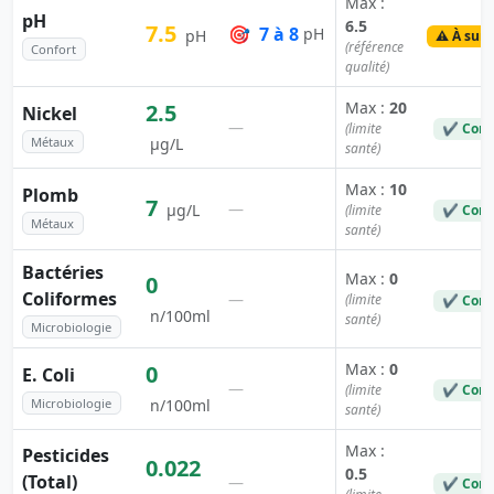
Max :
pH
6.5
7.5
🎯
7 à 8
pH
pH
⚠️ À surv
(référence
Confort
qualité)
Max :
20
2.5
Nickel
—
(limite
✔ Conf
Métaux
µg/L
santé)
Max :
10
Plomb
7
—
µg/L
(limite
✔ Conf
Métaux
santé)
Bactéries
Max :
0
0
Coliformes
—
(limite
✔ Conf
n/100ml
santé)
Microbiologie
Max :
0
0
E. Coli
—
(limite
✔ Conf
Microbiologie
n/100ml
santé)
Max :
Pesticides
0.022
0.5
(Total)
—
✔ Conf