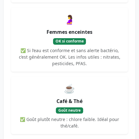
🤰
Femmes enceintes
OK si conforme
✅ Si l’eau est conforme et sans alerte bactério,
c’est généralement OK. Les infos utiles : nitrates,
pesticides, PFAS.
☕
Café & Thé
Goût neutre
✅ Goût plutôt neutre : chlore faible. Idéal pour
thé/café.