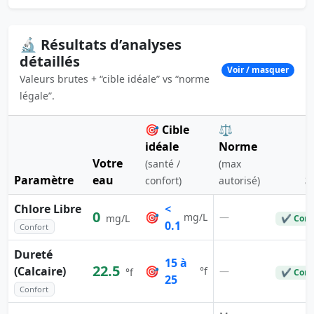
🔬 Résultats d’analyses
détaillés
Voir / masquer
Valeurs brutes + “cible idéale” vs “norme
légale”.
🎯 Cible
⚖️
idéale
Norme
Votre
(santé /
(max
Paramètre
eau
S
confort)
autorisé)
Chlore Libre
<
0
🎯
—
mg/L
mg/L
✔ Conf
0.1
Confort
Dureté
15 à
22.5
(Calcaire)
🎯
—
°f
°f
✔ Conf
25
Confort