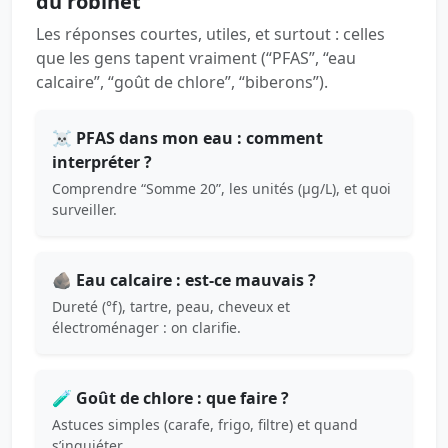
du robinet
Les réponses courtes, utiles, et surtout : celles
que les gens tapent vraiment (“PFAS”, “eau
calcaire”, “goût de chlore”, “biberons”).
☠️ PFAS dans mon eau : comment
interpréter ?
Comprendre “Somme 20”, les unités (µg/L), et quoi
surveiller.
🪨 Eau calcaire : est-ce mauvais ?
Dureté (°f), tartre, peau, cheveux et
électroménager : on clarifie.
🧪 Goût de chlore : que faire ?
Astuces simples (carafe, frigo, filtre) et quand
s’inquiéter.