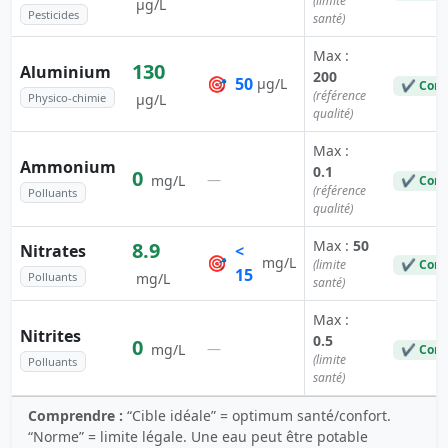
(limite
µg/L
Pesticides
santé)
Max :
130
Aluminium
200
🎯
50
µg/L
✔ Conf
(référence
Physico-chimie
µg/L
qualité)
Max :
Ammonium
0.1
0
—
mg/L
✔ Conf
(référence
Polluants
qualité)
Max :
50
8.9
Nitrates
<
🎯
mg/L
(limite
✔ Conf
15
Polluants
mg/L
santé)
Max :
Nitrites
0.5
0
—
mg/L
✔ Conf
(limite
Polluants
santé)
Comprendre :
“Cible idéale” = optimum santé/confort.
“Norme” = limite légale. Une eau peut être potable