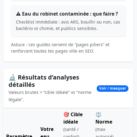
⚠️ Eau du robinet contaminée : que faire ?
Checklist immédiate : avis ARS, bouillir ou non, cas
bactério vs chimie, et publics sensibles.
Astuce : ces guides servent de “pages piliers” et
renforcent toutes tes pages ville en SEO.
🔬 Résultats d’analyses
détaillés
Voir / masquer
Valeurs brutes + “cible idéale” vs “norme
légale”.
🎯 Cible
⚖️
idéale
Norme
Votre
(santé /
(max
Paramètre
eau
S
confort)
autorisé)