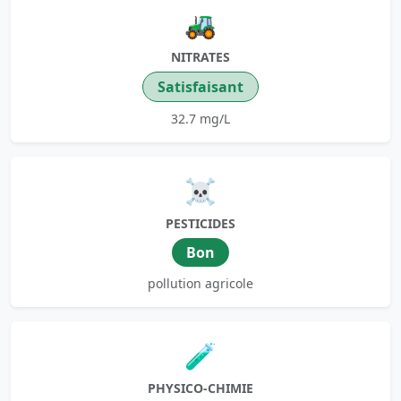
🚜
NITRATES
Satisfaisant
32.7 mg/L
☠️
PESTICIDES
Bon
pollution agricole
🧪
PHYSICO-CHIMIE