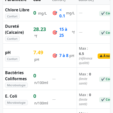
Chlore Libre
<
0
🎯
—
mg/L
mg/L
✔ Conf
0.1
Confort
Dureté
28.23
15 à
(Calcaire)
🎯
—
°f
✔ Conf
25
°f
Confort
Max :
7.49
pH
6.5
🎯
7 à 8
pH
⚠️ À surv
(référence
Confort
pH
qualité)
Bactéries
Max :
0
0
Coliformes
—
(limite
✔ Conf
n/100ml
santé)
Microbiologie
Max :
0
0
E. Coli
—
(limite
✔ Conf
Microbiologie
n/100ml
santé)