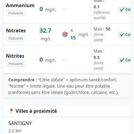
Max :
Ammonium
0.1
0
—
mg/L
✔ Conf
(référence
Polluants
qualité)
Max :
50
32.7
Nitrates
<
🎯
mg/L
(limite
✔ Conf
15
Polluants
mg/L
santé)
Max :
Nitrites
0.5
0
—
mg/L
✔ Conf
(limite
Polluants
santé)
Comprendre :
“Cible idéale” = optimum santé/confort.
“Norme” = limite légale. Une eau peut être potable
(conforme) sans être idéale (goût/chlore, calcaire, etc.).
📍 Villes à proximité
SANTIGNY
2.2 km