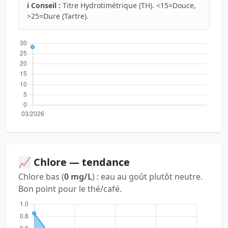
ℹ️ Conseil :
Titre Hydrotimétrique (TH). <15=Douce,
>25=Dure (Tartre).
📈 Chlore — tendance
Chlore bas (
0 mg/L
) : eau au goût plutôt neutre.
Bon point pour le thé/café.