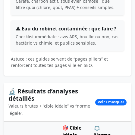
Carafe, charbon actif, sous évier, osmose : que
filtre quoi (chlore, goût, PFAS) + conseils simples.
⚠️ Eau du robinet contaminée : que faire ?
Checklist immédiate : avis ARS, bouillir ou non, cas
bactério vs chimie, et publics sensibles.
Astuce : ces guides servent de “pages piliers” et
renforcent toutes tes pages ville en SEO.
🔬 Résultats d’analyses
détaillés
Voir / masquer
Valeurs brutes + “cible idéale” vs “norme
légale”.
🎯 Cible
⚖️