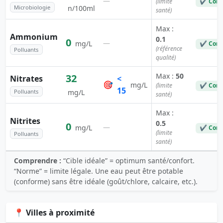
—
(limite
✔ Conf
Microbiologie
n/100ml
santé)
Max :
Ammonium
0.1
0
—
mg/L
✔ Conf
(référence
Polluants
qualité)
Max :
50
32
Nitrates
<
🎯
mg/L
(limite
✔ Conf
15
Polluants
mg/L
santé)
Max :
Nitrites
0.5
0
—
mg/L
✔ Conf
(limite
Polluants
santé)
Comprendre :
“Cible idéale” = optimum santé/confort.
“Norme” = limite légale. Une eau peut être potable
(conforme) sans être idéale (goût/chlore, calcaire, etc.).
📍 Villes à proximité