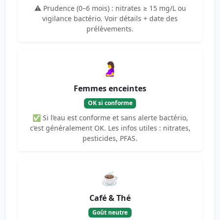
⚠️ Prudence (0–6 mois) : nitrates ≥ 15 mg/L ou
vigilance bactério. Voir détails + date des
prélèvements.
🤰
Femmes enceintes
OK si conforme
✅ Si l’eau est conforme et sans alerte bactério,
c’est généralement OK. Les infos utiles : nitrates,
pesticides, PFAS.
☕
Café & Thé
Goût neutre