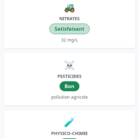
🚜
NITRATES
Satisfaisant
32 mg/L
☠️
PESTICIDES
Bon
pollution agricole
🧪
PHYSICO-CHIMIE