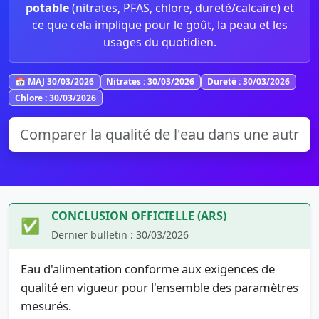
potable
(nitrates, PFAS, chlore, dureté/calcaire) et
ce que cela implique pour le goût, la peau et les
usages du quotidien.
📅 MAJ 30/03/2026
Nitrates : 30/03/2026
Dureté : 30/03/2026
Chlore : 30/03/2026
CONCLUSION OFFICIELLE (ARS)
✅
Dernier bulletin : 30/03/2026
Eau d'alimentation conforme aux exigences de
qualité en vigueur pour l'ensemble des paramètres
mesurés.