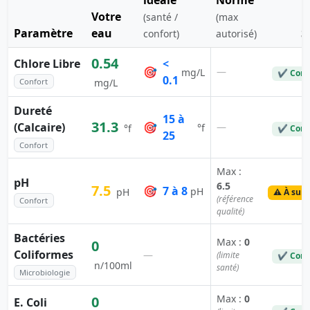
idéale
Norme
Votre
(santé /
(max
Paramètre
eau
S
confort)
autorisé)
0.54
Chlore Libre
<
🎯
—
mg/L
✔ Conf
0.1
Confort
mg/L
Dureté
15 à
31.3
(Calcaire)
🎯
—
°f
°f
✔ Conf
25
Confort
Max :
pH
6.5
7.5
🎯
7 à 8
pH
pH
⚠️ À surv
(référence
Confort
qualité)
Bactéries
Max :
0
0
Coliformes
—
(limite
✔ Conf
n/100ml
santé)
Microbiologie
Max :
0
0
E. Coli