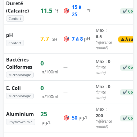
Dureté
15 à
11.5
(Calcaire)
🎯
—
°f
°f
✔ Conf
25
Confort
Max :
pH
6.5
7.7
🎯
7 à 8
pH
pH
⚠️ À surv
(référence
Confort
qualité)
Bactéries
Max :
0
0
Coliformes
—
(limite
✔ Conf
n/100ml
santé)
Microbiologie
Max :
0
0
E. Coli
—
(limite
✔ Conf
Microbiologie
n/100ml
santé)
Max :
25
Aluminium
200
🎯
50
µg/L
✔ Conf
(référence
Physico-chimie
µg/L
qualité)