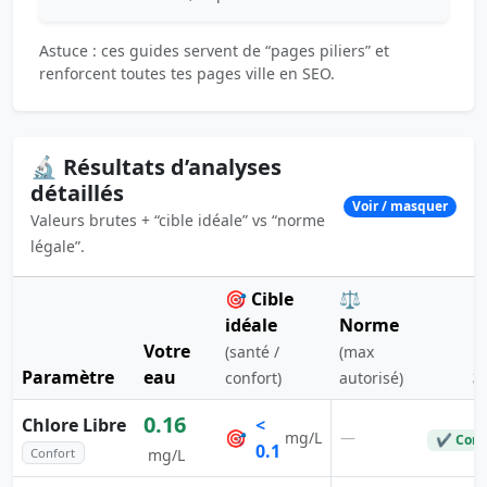
Astuce : ces guides servent de “pages piliers” et
renforcent toutes tes pages ville en SEO.
🔬 Résultats d’analyses
détaillés
Voir / masquer
Valeurs brutes + “cible idéale” vs “norme
légale”.
🎯 Cible
⚖️
idéale
Norme
Votre
(santé /
(max
Paramètre
eau
S
confort)
autorisé)
0.16
Chlore Libre
<
🎯
—
mg/L
✔ Conf
0.1
Confort
mg/L