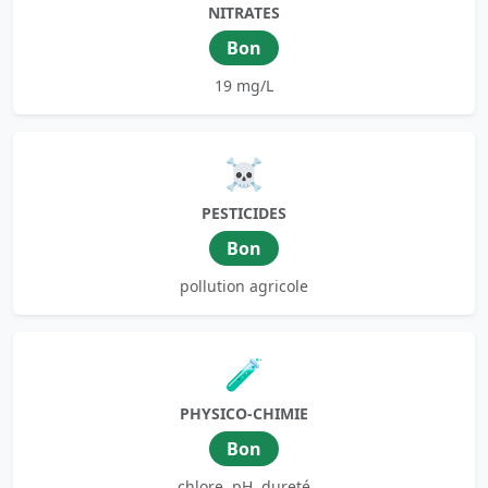
NITRATES
Bon
19 mg/L
☠️
PESTICIDES
Bon
pollution agricole
🧪
PHYSICO-CHIMIE
Bon
chlore, pH, dureté