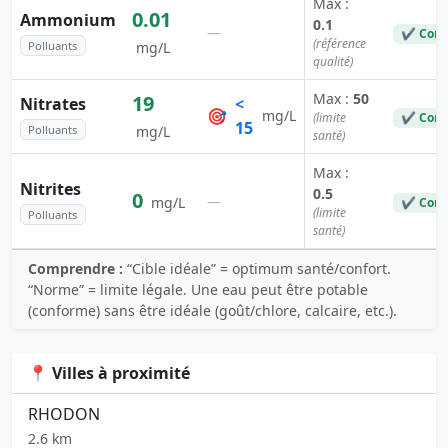
Max :
0.01
Ammonium
0.1
—
✔ Conf
(référence
Polluants
mg/L
qualité)
Max :
50
19
Nitrates
<
🎯
mg/L
(limite
✔ Conf
15
Polluants
mg/L
santé)
Max :
Nitrites
0.5
0
—
mg/L
✔ Conf
(limite
Polluants
santé)
Comprendre :
“Cible idéale” = optimum santé/confort.
“Norme” = limite légale. Une eau peut être potable
(conforme) sans être idéale (goût/chlore, calcaire, etc.).
📍 Villes à proximité
RHODON
2.6 km