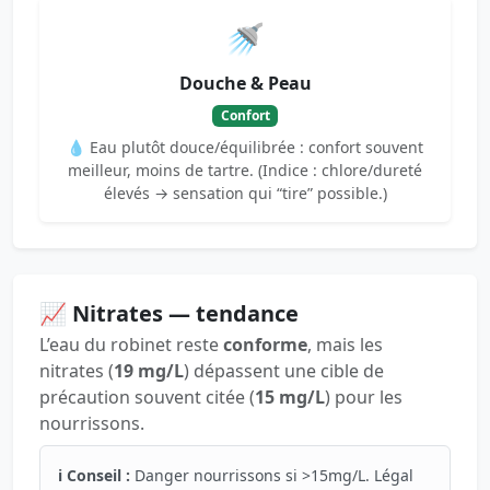
🚿
Douche & Peau
Confort
💧 Eau plutôt douce/équilibrée : confort souvent
meilleur, moins de tartre. (Indice : chlore/dureté
élevés → sensation qui “tire” possible.)
📈 Nitrates — tendance
L’eau du robinet reste
conforme
, mais les
nitrates (
19 mg/L
) dépassent une cible de
précaution souvent citée (
15 mg/L
) pour les
nourrissons.
ℹ️ Conseil :
Danger nourrissons si >15mg/L. Légal