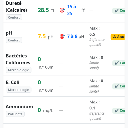
Dureté
15 à
28.5
(Calcaire)
🎯
—
°f
°f
✔ Conf
25
Confort
Max :
pH
6.5
7.5
🎯
7 à 8
pH
pH
⚠️ À surv
(référence
Confort
qualité)
Bactéries
Max :
0
0
Coliformes
—
(limite
✔ Conf
n/100ml
santé)
Microbiologie
Max :
0
0
E. Coli
—
(limite
✔ Conf
Microbiologie
n/100ml
santé)
Max :
Ammonium
0.1
0
—
mg/L
✔ Conf
(référence
Polluants
qualité)