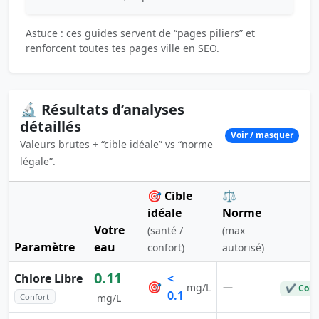
Astuce : ces guides servent de “pages piliers” et
renforcent toutes tes pages ville en SEO.
🔬 Résultats d’analyses
détaillés
Voir / masquer
Valeurs brutes + “cible idéale” vs “norme
légale”.
🎯 Cible
⚖️
idéale
Norme
Votre
(santé /
(max
Paramètre
eau
S
confort)
autorisé)
0.11
Chlore Libre
<
🎯
—
mg/L
✔ Conf
0.1
Confort
mg/L