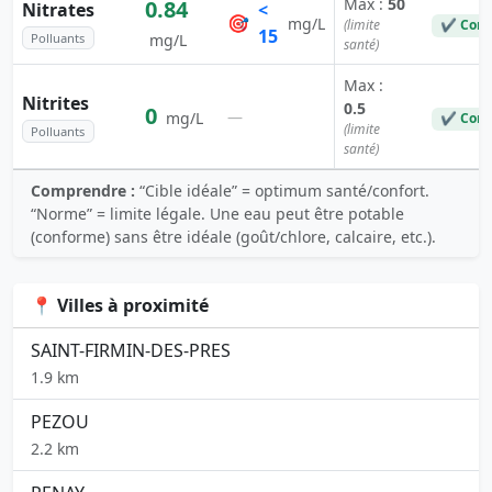
Max :
50
0.84
Nitrates
<
🎯
mg/L
(limite
✔ Conf
15
Polluants
mg/L
santé)
Max :
Nitrites
0.5
0
—
mg/L
✔ Conf
(limite
Polluants
santé)
Comprendre :
“Cible idéale” = optimum santé/confort.
“Norme” = limite légale. Une eau peut être potable
(conforme) sans être idéale (goût/chlore, calcaire, etc.).
📍 Villes à proximité
SAINT-FIRMIN-DES-PRES
1.9 km
PEZOU
2.2 km