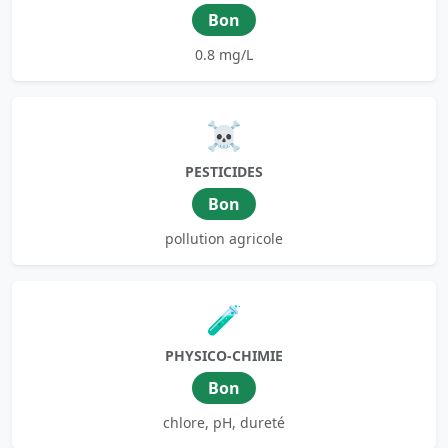
Bon
0.8 mg/L
☠️
PESTICIDES
Bon
pollution agricole
🧪
PHYSICO-CHIMIE
Bon
chlore, pH, dureté