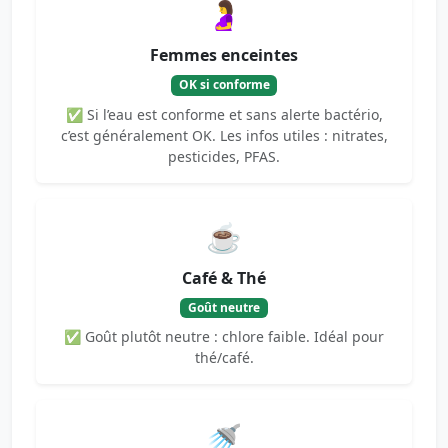
🤰
Femmes enceintes
OK si conforme
✅ Si l’eau est conforme et sans alerte bactério,
c’est généralement OK. Les infos utiles : nitrates,
pesticides, PFAS.
☕
Café & Thé
Goût neutre
✅ Goût plutôt neutre : chlore faible. Idéal pour
thé/café.
🚿