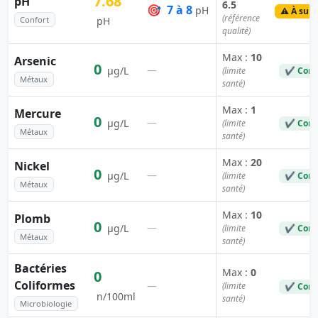
7.68
pH
6.5
🎯
7 à 8
pH
⚠️ À surv
(référence
Confort
pH
qualité)
Max :
10
Arsenic
0
—
µg/L
(limite
✔ Conf
Métaux
santé)
Max :
1
Mercure
0
—
µg/L
(limite
✔ Conf
Métaux
santé)
Max :
20
Nickel
0
—
µg/L
(limite
✔ Conf
Métaux
santé)
Max :
10
Plomb
0
—
µg/L
(limite
✔ Conf
Métaux
santé)
Bactéries
Max :
0
0
Coliformes
—
(limite
✔ Conf
n/100ml
santé)
Microbiologie