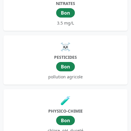
NITRATES
Bon
3.5 mg/L
☠️
PESTICIDES
Bon
pollution agricole
🧪
PHYSICO-CHIMIE
Bon
chlore, pH, dureté