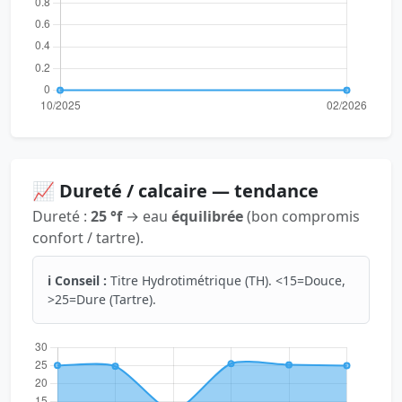
📈 Dureté / calcaire — tendance
Dureté :
25 °f
→ eau
équilibrée
(bon compromis
confort / tartre).
ℹ️ Conseil :
Titre Hydrotimétrique (TH). <15=Douce,
>25=Dure (Tartre).