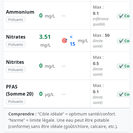
Max :
Ammonium
0.1
0
—
mg/L
✔ Conf
(référence
Polluants
qualité)
Max :
50
3.51
Nitrates
<
🎯
mg/L
(limite
✔ Conf
15
Polluants
mg/L
santé)
Max :
Nitrites
0.5
0
—
mg/L
✔ Conf
(limite
Polluants
santé)
Max :
PFAS
0.1
0
(Somme 20)
—
µg/L
✔ Conf
(limite
Polluants
santé)
Comprendre :
“Cible idéale” = optimum santé/confort.
“Norme” = limite légale. Une eau peut être potable
(conforme) sans être idéale (goût/chlore, calcaire, etc.).