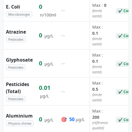
Max :
0
0
E. Coli
—
(limite
✔ Conf
Microbiologie
n/100ml
santé)
Max :
Atrazine
0.1
0
—
µg/L
✔ Conf
(limite
Pesticides
santé)
Max :
Glyphosate
0.1
0
—
µg/L
✔ Conf
(limite
Pesticides
santé)
Max :
Pesticides
0.01
0.5
(Total)
—
✔ Conf
(limite
µg/L
Pesticides
santé)
Max :
Aluminium
200
0
🎯
50
µg/L
µg/L
✔ Conf
(référence
Physico-chimie
qualité)