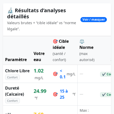
🔬 Résultats d’analyses
détaillés
Voir / masquer
Valeurs brutes + “cible idéale” vs “norme
légale”.
🎯 Cible
⚖️
idéale
Norme
Votre
(santé /
(max
Paramètre
eau
S
confort)
autorisé)
1.02
Chlore Libre
<
🎯
—
mg/L
✔ Conf
0.1
Confort
mg/L
Dureté
24.99
15 à
(Calcaire)
🎯
—
°f
✔ Conf
25
°f
Confort
Max :