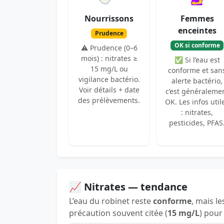
Nourrissons
Femmes
enceintes
Prudence
OK si conforme
⚠️ Prudence (0–6
mois) : nitrates ≥
✅ Si l’eau est
15 mg/L ou
conforme et san
vigilance bactério.
alerte bactério,
Voir détails + date
c’est généraleme
des prélèvements.
OK. Les infos util
: nitrates,
pesticides, PFAS
📈 Nitrates — tendance
L’eau du robinet reste
conforme
, mais le
précaution souvent citée (
15 mg/L
) pour