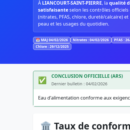
À
LIANCOURT-SAINT-PIERRE
, la
qualité d
satisfaisante
selon les contrôles officiels (
(nitrates, PFAS, chlore, dureté/calcaire) et
peau et les usages du quotidien.
📅 MAJ 04/02/2026
Nitrates : 04/02/2026
PFAS : 2
Chlore : 29/12/2025
CONCLUSION OFFICIELLE (ARS)
✅
Dernier bulletin : 04/02/2026
Eau d'alimentation conforme aux exigenc
🏛️ Taux de conform