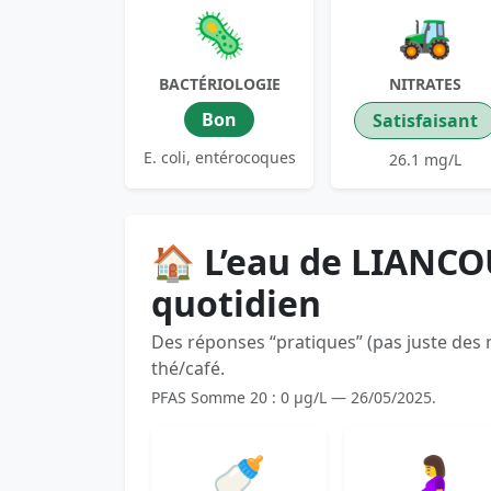
🦠
🚜
BACTÉRIOLOGIE
NITRATES
Bon
Satisfaisant
E. coli, entérocoques
26.1 mg/L
🏠 L’eau de LIANC
quotidien
Des réponses “pratiques” (pas juste des
thé/café.
PFAS Somme 20 : 0 µg/L — 26/05/2025.
🍼
🤰