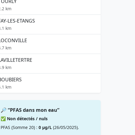
TOURLY
2.2 km
FAY-LES-ETANGS
3.1 km
LOCONVILLE
3.7 km
LAVILLETERTRE
3.9 km
BOUBIERS
4.1 km
🔎 “PFAS dans mon eau”
✅ Non détectés / nuls
PFAS (Somme 20) :
0 µg/L
(26/05/2025).