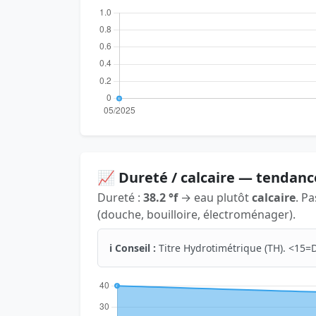
📈 Dureté / calcaire — tendanc
Dureté :
38.2 °f
→ eau plutôt
calcaire
. P
(douche, bouilloire, électroménager).
ℹ️ Conseil :
Titre Hydrotimétrique (TH). <15=D