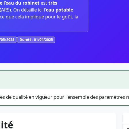
e l’eau du robinet
est
très
ARS). On détaille ici l’
eau potable
 ce que cela implique pour le goût, la
6/05/2025
Dureté : 01/04/2025
es de qualité en vigueur pour l'ensemble des paramètres 
ité