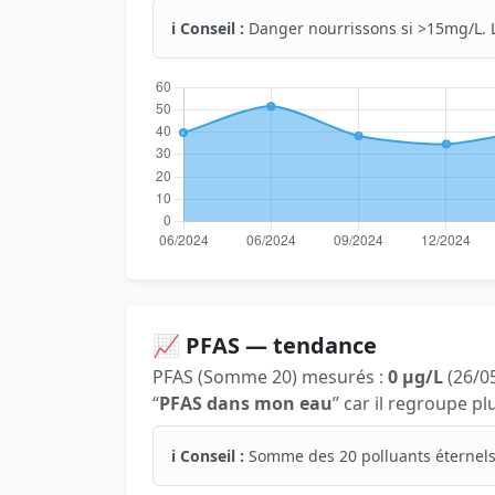
ℹ️ Conseil :
Danger nourrissons si >15mg/L. 
📈 PFAS — tendance
PFAS (Somme 20) mesurés :
0 µg/L
(26/05
“
PFAS dans mon eau
” car il regroupe p
ℹ️ Conseil :
Somme des 20 polluants éternels