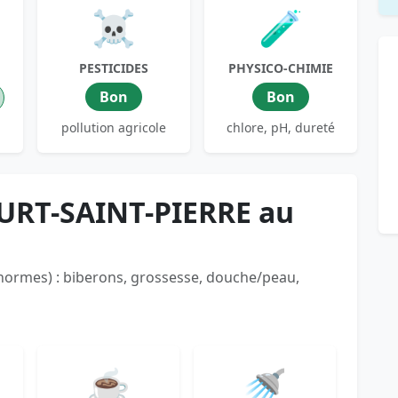
☠️
🧪
PESTICIDES
PHYSICO-CHIMIE
Bon
Bon
pollution agricole
chlore, pH, dureté
OURT-SAINT-PIERRE au
 normes) : biberons, grossesse, douche/peau,
☕
🚿