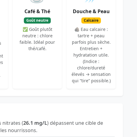
Café & Thé
Douche & Peau
Goût neutre
Calcaire
✅ Goût plutôt
🪨 Eau calcaire :
neutre : chlore
tartre + peau
faible. Idéal pour
parfois plus sèche.
s
thé/café.
Entretien +
hydratation utile.
nt
(Indice :
es
chlore/dureté
élevés → sensation
.
qui “tire” possible.)
s nitrates (
26.1 mg/L
) dépassent une cible de
 les nourrissons.