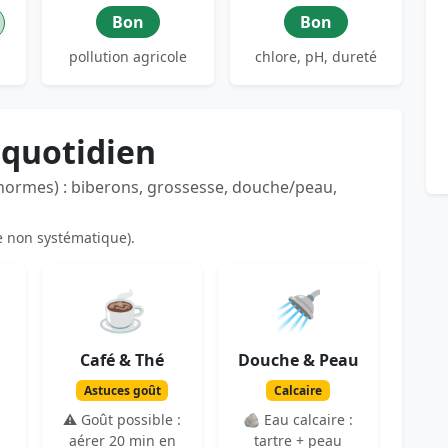
Bon
Bon
pollution agricole
chlore, pH, dureté
 quotidien
 normes) : biberons, grossesse, douche/peau,
e non systématique).
☕
🚿
Café & Thé
Douche & Peau
Astuces goût
Calcaire
⚠️ Goût possible :
🪨 Eau calcaire :
aérer 20 min en
tartre + peau