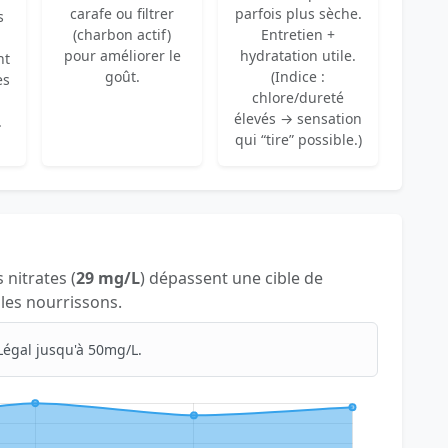
carafe ou filtrer
parfois plus sèche.
s
(charbon actif)
Entretien +
pour améliorer le
hydratation utile.
nt
goût.
(Indice :
es
chlore/dureté
élevés → sensation
.
qui “tire” possible.)
s nitrates (
29 mg/L
) dépassent une cible de
 les nourrissons.
Légal jusqu'à 50mg/L.