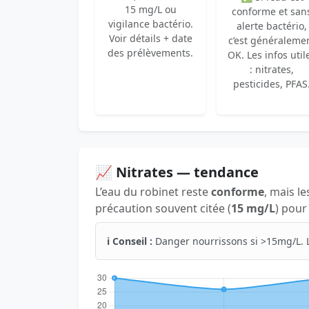
15 mg/L ou
conforme et san
vigilance bactério.
alerte bactério,
Voir détails + date
c’est généraleme
des prélèvements.
OK. Les infos util
: nitrates,
pesticides, PFAS
📈 Nitrates — tendance
L’eau du robinet reste
conforme
, mais le
précaution souvent citée (
15 mg/L
) pour
ℹ️ Conseil :
Danger nourrissons si >15mg/L. 