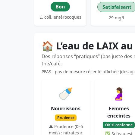
Bon
Satisfaisant
E. coli, entérocoques
29 mg/L
🏠 L’eau de LAIX au
Des réponses “pratiques” (pas juste des
thé/café.
PFAS : pas de mesure récente affichée (dosag
🍼
🤰
Nourrissons
Femmes
enceintes
Prudence
OK si conforme
⚠️ Prudence (0–6
mois) : nitrates ≥
✅ Si l’eau est