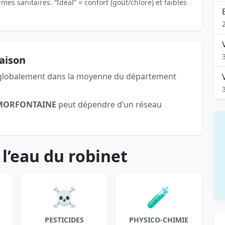
es sanitaires. “Idéal” = confort (goût/chlore) et faibles
aison
globalement dans la moyenne du département
MORFONTAINE
peut dépendre d’un réseau
 l’eau du robinet
☠️
🧪
PESTICIDES
PHYSICO-CHIMIE