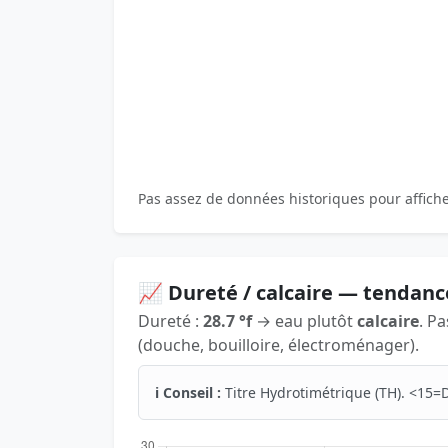
Pas assez de données historiques pour affich
📈 Dureté / calcaire — tendanc
Dureté :
28.7 °f
→ eau plutôt
calcaire
. P
(douche, bouilloire, électroménager).
ℹ️ Conseil :
Titre Hydrotimétrique (TH). <15=D