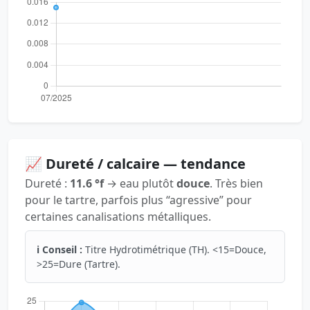
📈 Dureté / calcaire — tendance
Dureté :
11.6 °f
→ eau plutôt
douce
. Très bien
pour le tartre, parfois plus “agressive” pour
certaines canalisations métalliques.
ℹ️ Conseil :
Titre Hydrotimétrique (TH). <15=Douce,
>25=Dure (Tartre).