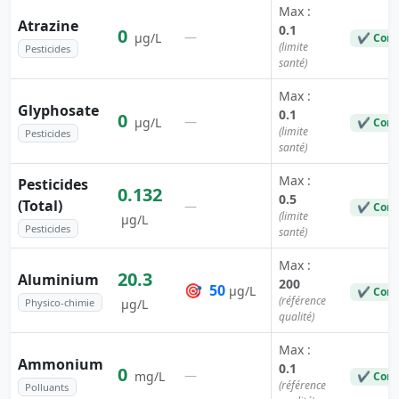
Max :
Atrazine
0.1
0
—
µg/L
✔ Conf
(limite
Pesticides
santé)
Max :
Glyphosate
0.1
0
—
µg/L
✔ Conf
(limite
Pesticides
santé)
Max :
Pesticides
0.132
0.5
(Total)
—
✔ Conf
(limite
µg/L
Pesticides
santé)
Max :
20.3
Aluminium
200
🎯
50
µg/L
✔ Conf
(référence
Physico-chimie
µg/L
qualité)
Max :
Ammonium
0.1
0
—
mg/L
✔ Conf
(référence
Polluants