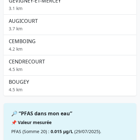
GEVIGNEY-ET-MERCEY
3.1 km
AUGICOURT
3.7 km
CEMBOING
4.2 km
CENDRECOURT
4.5 km
BOUGEY
4.5 km
🔎 “PFAS dans mon eau”
📌 Valeur mesurée
PFAS (Somme 20) :
0.015 µg/L
(29/07/2025).