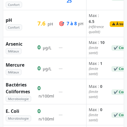
25
Confort
Max :
pH
6.5
7.6
🎯
7 à 8
pH
pH
⚠️ À surv
(référence
Confort
qualité)
Max :
10
Arsenic
0
—
µg/L
(limite
✔ Conf
Métaux
santé)
Max :
1
Mercure
0
—
µg/L
(limite
✔ Conf
Métaux
santé)
Bactéries
Max :
0
0
Coliformes
—
(limite
✔ Conf
n/100ml
santé)
Microbiologie
Max :
0
0
E. Coli
—
(limite
✔ Conf
Microbiologie
n/100ml
santé)