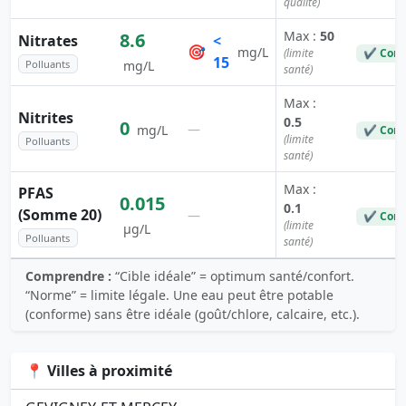
qualité)
Max :
50
8.6
Nitrates
<
🎯
mg/L
(limite
✔ Conf
15
Polluants
mg/L
santé)
Max :
Nitrites
0.5
0
—
mg/L
✔ Conf
(limite
Polluants
santé)
Max :
PFAS
0.015
0.1
(Somme 20)
—
✔ Conf
(limite
µg/L
Polluants
santé)
Comprendre :
“Cible idéale” = optimum santé/confort.
“Norme” = limite légale. Une eau peut être potable
(conforme) sans être idéale (goût/chlore, calcaire, etc.).
📍 Villes à proximité