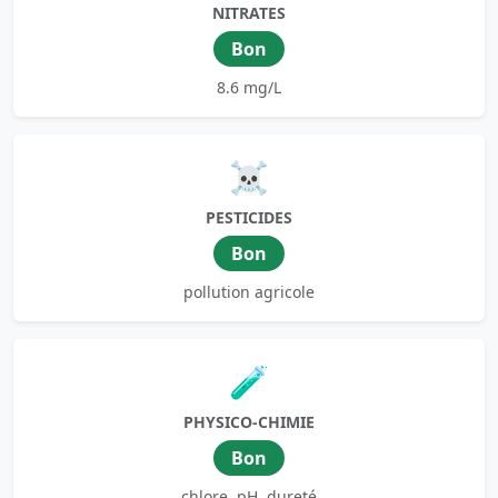
NITRATES
Bon
8.6 mg/L
☠️
PESTICIDES
Bon
pollution agricole
🧪
PHYSICO-CHIMIE
Bon
chlore, pH, dureté