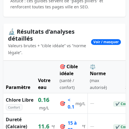
Astuce : ces guides servent de “pages piliers” et
renforcent toutes tes pages ville en SEO.
🔬 Résultats d’analyses
détaillés
Voir / masquer
Valeurs brutes + “cible idéale” vs “norme
légale”.
🎯 Cible
⚖️
idéale
Norme
Votre
(santé /
(max
Paramètre
eau
S
confort)
autorisé)
0.16
Chlore Libre
<
🎯
—
mg/L
✔ Conf
0.1
Confort
mg/L
Dureté
15 à
11.6
(Calcaire)
🎯
—
°f
°f
✔ Conf