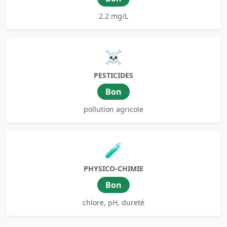
2.2 mg/L
☠️
PESTICIDES
Bon
pollution agricole
🧪
PHYSICO-CHIMIE
Bon
chlore, pH, dureté