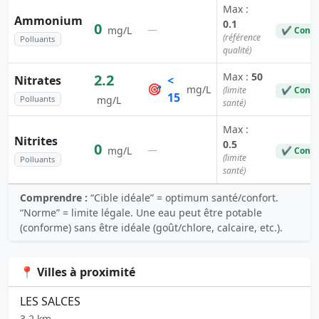
Max :
Ammonium
0.1
0
—
mg/L
✔ Conf
(référence
Polluants
qualité)
Max :
50
2.2
Nitrates
<
🎯
mg/L
(limite
✔ Conf
15
Polluants
mg/L
santé)
Max :
Nitrites
0.5
0
—
mg/L
✔ Conf
(limite
Polluants
santé)
Comprendre :
“Cible idéale” = optimum santé/confort.
“Norme” = limite légale. Une eau peut être potable
(conforme) sans être idéale (goût/chlore, calcaire, etc.).
📍 Villes à proximité
LES SALCES
3.2 km