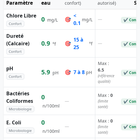
Paramètre
eau
St
confort)
autorisé)
Chlore Libre
<
0
🎯
—
mg/L
mg/L
✔ Conf
0.1
Confort
Dureté
15 à
0.9
(Calcaire)
🎯
—
°f
°f
✔ Conf
25
Confort
Max :
pH
6.5
5.9
🎯
7 à 8
pH
pH
✔ Conf
(référence
Confort
qualité)
Bactéries
Max :
0
0
Coliformes
—
(limite
✔ Conf
n/100ml
santé)
Microbiologie
Max :
0
0
E. Coli
—
(limite
✔ Conf
Microbiologie
n/100ml
santé)