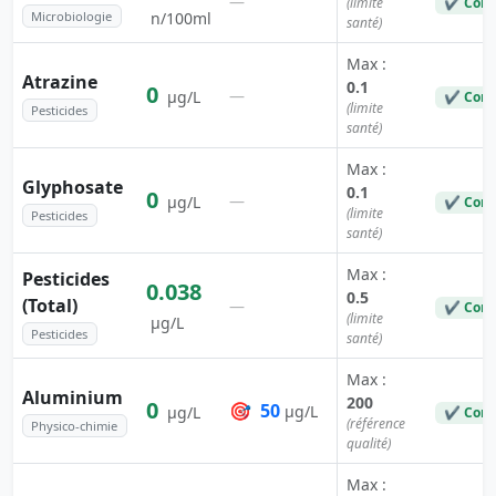
—
(limite
✔ Conf
Microbiologie
n/100ml
santé)
Max :
Atrazine
0.1
0
—
µg/L
✔ Conf
(limite
Pesticides
santé)
Max :
Glyphosate
0.1
0
—
µg/L
✔ Conf
(limite
Pesticides
santé)
Max :
Pesticides
0.038
0.5
(Total)
—
✔ Conf
(limite
µg/L
Pesticides
santé)
Max :
Aluminium
200
0
🎯
50
µg/L
µg/L
✔ Conf
(référence
Physico-chimie
qualité)
Max :