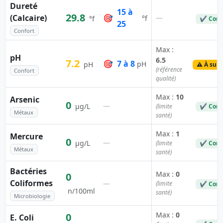
Dureté
15 à
29.8
(Calcaire)
🎯
—
°f
°f
✔ Conf
25
Confort
Max :
pH
6.5
7.2
🎯
7 à 8
pH
pH
⚠️ À surv
(référence
Confort
qualité)
Max :
10
Arsenic
0
—
µg/L
(limite
✔ Conf
Métaux
santé)
Max :
1
Mercure
0
—
µg/L
(limite
✔ Conf
Métaux
santé)
Bactéries
Max :
0
0
Coliformes
—
(limite
✔ Conf
n/100ml
santé)
Microbiologie
Max :
0
0
E. Coli