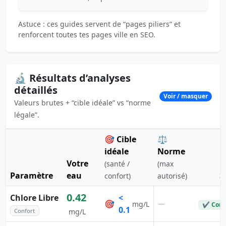
Astuce : ces guides servent de “pages piliers” et
renforcent toutes tes pages ville en SEO.
🔬 Résultats d’analyses
détaillés
Voir / masquer
Valeurs brutes + “cible idéale” vs “norme
légale”.
🎯 Cible
⚖️
idéale
Norme
Votre
(santé /
(max
Paramètre
eau
S
confort)
autorisé)
0.42
Chlore Libre
<
🎯
—
mg/L
✔ Conf
0.1
Confort
mg/L