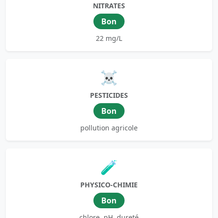
NITRATES
Bon
22 mg/L
☠️
PESTICIDES
Bon
pollution agricole
🧪
PHYSICO-CHIMIE
Bon
chlore, pH, dureté