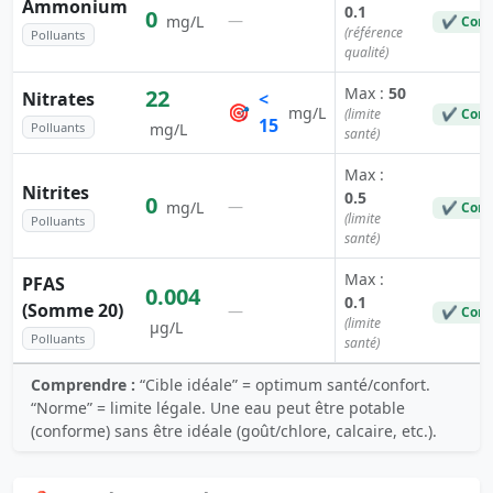
Ammonium
0.1
0
—
mg/L
✔ Conf
(référence
Polluants
qualité)
Max :
50
22
Nitrates
<
🎯
mg/L
(limite
✔ Conf
15
Polluants
mg/L
santé)
Max :
Nitrites
0.5
0
—
mg/L
✔ Conf
(limite
Polluants
santé)
Max :
PFAS
0.004
0.1
(Somme 20)
—
✔ Conf
(limite
µg/L
Polluants
santé)
Comprendre :
“Cible idéale” = optimum santé/confort.
“Norme” = limite légale. Une eau peut être potable
(conforme) sans être idéale (goût/chlore, calcaire, etc.).