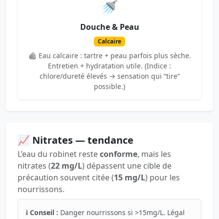
🚿
Douche & Peau
Calcaire
🪨 Eau calcaire : tartre + peau parfois plus sèche.
Entretien + hydratation utile. (Indice :
chlore/dureté élevés → sensation qui “tire”
possible.)
📈 Nitrates — tendance
L’eau du robinet reste
conforme
, mais les
nitrates (
22 mg/L
) dépassent une cible de
précaution souvent citée (
15 mg/L
) pour les
nourrissons.
ℹ️ Conseil :
Danger nourrissons si >15mg/L. Légal