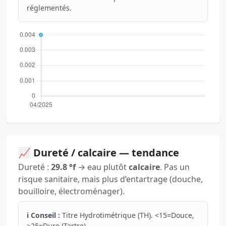
réglementés.
📈 Dureté / calcaire — tendance
Dureté :
29.8 °f
→ eau plutôt
calcaire
. Pas un
risque sanitaire, mais plus d’entartrage (douche,
bouilloire, électroménager).
ℹ️ Conseil :
Titre Hydrotimétrique (TH). <15=Douce,
>25=Dure (Tartre).