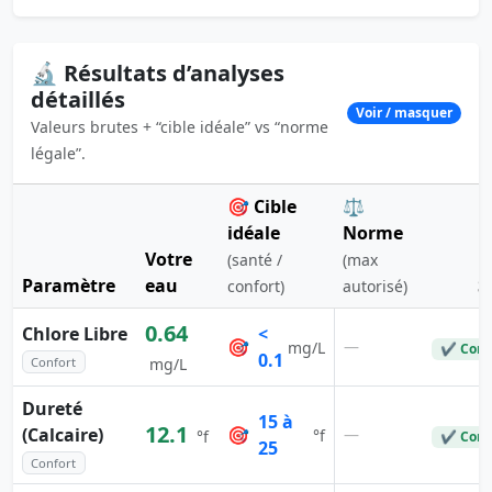
🔬 Résultats d’analyses
détaillés
Voir / masquer
Valeurs brutes + “cible idéale” vs “norme
légale”.
🎯 Cible
⚖️
idéale
Norme
Votre
(santé /
(max
Paramètre
eau
S
confort)
autorisé)
0.64
Chlore Libre
<
🎯
—
mg/L
✔ Conf
0.1
Confort
mg/L
Dureté
15 à
12.1
(Calcaire)
🎯
—
°f
°f
✔ Conf
25
Confort