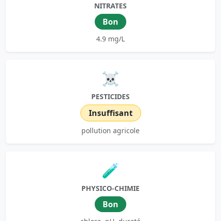
NITRATES
Bon
4.9 mg/L
☠️
PESTICIDES
Insuffisant
pollution agricole
🧪
PHYSICO-CHIMIE
Bon