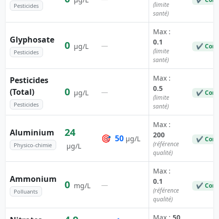
(limite
Pesticides
santé)
Max :
Glyphosate
0.1
0
—
µg/L
✔ Conf
(limite
Pesticides
santé)
Max :
Pesticides
0.5
0
(Total)
—
µg/L
✔ Conf
(limite
Pesticides
santé)
Max :
24
Aluminium
200
🎯
50
µg/L
✔ Conf
(référence
Physico-chimie
µg/L
qualité)
Max :
Ammonium
0.1
0
—
mg/L
✔ Conf
(référence
Polluants
qualité)
Max :
50