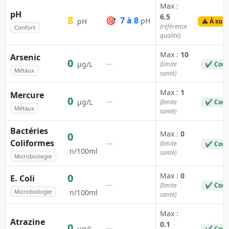
Max :
pH
6.5
8
🎯
7 à 8
pH
pH
⚠️ À surv
(référence
Confort
qualité)
Max :
10
Arsenic
0
—
µg/L
(limite
✔ Conf
Métaux
santé)
Max :
1
Mercure
0
—
µg/L
(limite
✔ Conf
Métaux
santé)
Bactéries
Max :
0
0
Coliformes
—
(limite
✔ Conf
n/100ml
santé)
Microbiologie
Max :
0
0
E. Coli
—
(limite
✔ Conf
Microbiologie
n/100ml
santé)
Max :
Atrazine
0.1
0
—
µg/L
✔ Conf