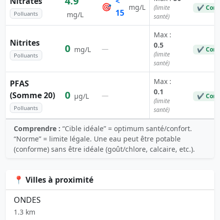
4.9
Nitrates
<
🎯
mg/L
(limite
✔ Conf
15
Polluants
mg/L
santé)
Max :
Nitrites
0.5
0
—
mg/L
✔ Conf
(limite
Polluants
santé)
Max :
PFAS
0.1
0
(Somme 20)
—
µg/L
✔ Conf
(limite
Polluants
santé)
Comprendre :
“Cible idéale” = optimum santé/confort.
“Norme” = limite légale. Une eau peut être potable
(conforme) sans être idéale (goût/chlore, calcaire, etc.).
📍 Villes à proximité
ONDES
1.3 km