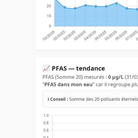
📈 PFAS — tendance
PFAS (Somme 20) mesurés :
0 µg/L
(31/03
“
PFAS dans mon eau
” car il regroupe p
ℹ️ Conseil :
Somme des 20 polluants éternels