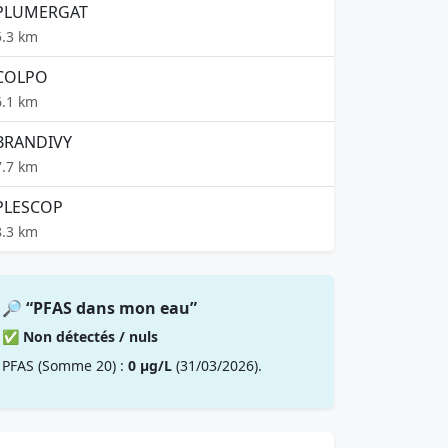
PLUMERGAT
5.3 km
COLPO
6.1 km
BRANDIVY
7.7 km
PLESCOP
8.3 km
🔎 “PFAS dans mon eau”
✅ Non détectés / nuls
PFAS (Somme 20) :
0 µg/L
(31/03/2026).