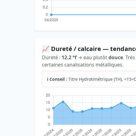
📈 Dureté / calcaire — tendanc
Dureté :
12.2 °f
→ eau plutôt
douce
. Trè
certaines canalisations métalliques.
ℹ️ Conseil :
Titre Hydrotimétrique (TH). <15=D