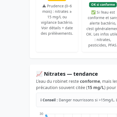
OK si conforme
⚠️ Prudence (0–6
mois) : nitrates ≥
✅ Si l’eau est
15 mg/L ou
conforme et san
vigilance bactério.
alerte bactério,
Voir détails + date
c’est généraleme
des prélèvements.
OK. Les infos util
: nitrates,
pesticides, PFAS
📈 Nitrates — tendance
L’eau du robinet reste
conforme
, mais le
précaution souvent citée (
15 mg/L
) pour
ℹ️ Conseil :
Danger nourrissons si >15mg/L. 