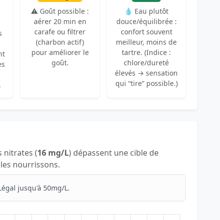
⚠️ Goût possible :
💧 Eau plutôt
aérer 20 min en
douce/équilibrée :
carafe ou filtrer
confort souvent
s
(charbon actif)
meilleur, moins de
pour améliorer le
tartre. (Indice :
nt
goût.
chlore/dureté
es
élevés → sensation
qui “tire” possible.)
.
s nitrates (
16 mg/L
) dépassent une cible de
 les nourrissons.
Légal jusqu'à 50mg/L.