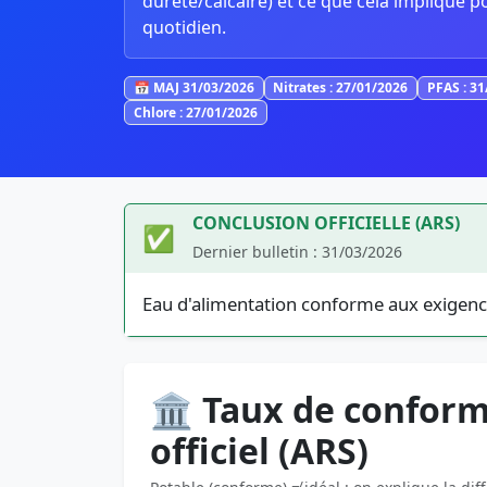
dureté/calcaire) et ce que cela implique p
quotidien.
📅 MAJ 31/03/2026
Nitrates : 27/01/2026
PFAS : 3
Chlore : 27/01/2026
CONCLUSION OFFICIELLE (ARS)
✅
Dernier bulletin : 31/03/2026
Eau d'alimentation conforme aux exigenc
🏛️ Taux de conform
officiel (ARS)