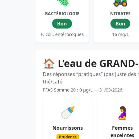
BACTÉRIOLOGIE
NITRATES
Bon
Bon
E. coli, entérocoques
16 mg/L
🏠 L’eau de GRAND
Des réponses “pratiques” (pas juste des
thé/café.
PFAS Somme 20 : 0 µg/L — 31/03/2026.
🍼
🤰
Nourrissons
Femmes
enceintes
Prudence