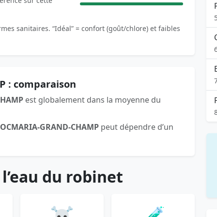
férence sur cette
es sanitaires. “Idéal” = confort (goût/chlore) et faibles
P : comparaison
CHAMP
est globalement dans la moyenne du
LOCMARIA-GRAND-CHAMP
peut dépendre d’un
 l’eau du robinet
☠️
🧪