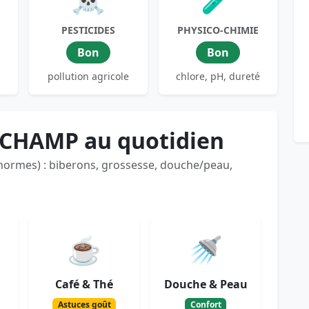
PESTICIDES
PHYSICO-CHIMIE
Bon
Bon
pollution agricole
chlore, pH, dureté
-CHAMP au quotidien
 normes) : biberons, grossesse, douche/peau,
☕
🚿
Café & Thé
Douche & Peau
Astuces goût
Confort