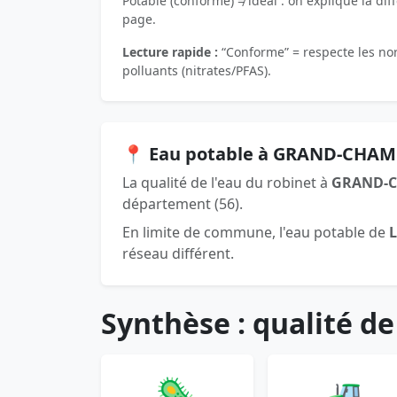
Potable (conforme) ≠ idéal : on explique la dif
page.
Lecture rapide :
“Conforme” = respecte les norm
polluants (nitrates/PFAS).
📍 Eau potable à GRAND-CHAM
La qualité de l'eau du robinet à
GRAND-
département (56).
En limite de commune, l'eau potable de
réseau différent.
Synthèse : qualité de
🦠
🚜