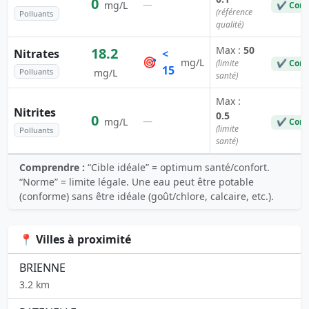
0
—
mg/L
✔ Conf
(référence
Polluants
qualité)
Max :
50
18.2
Nitrates
<
🎯
mg/L
(limite
✔ Conf
15
Polluants
mg/L
santé)
Max :
Nitrites
0.5
0
—
mg/L
✔ Conf
(limite
Polluants
santé)
Comprendre :
“Cible idéale” = optimum santé/confort.
“Norme” = limite légale. Une eau peut être potable
(conforme) sans être idéale (goût/chlore, calcaire, etc.).
📍 Villes à proximité
BRIENNE
3.2 km