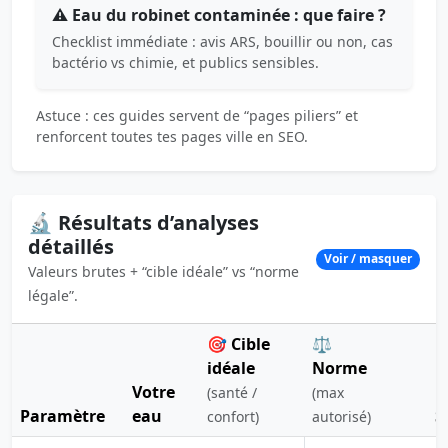
⚠️ Eau du robinet contaminée : que faire ?
Checklist immédiate : avis ARS, bouillir ou non, cas
bactério vs chimie, et publics sensibles.
Astuce : ces guides servent de “pages piliers” et
renforcent toutes tes pages ville en SEO.
🔬 Résultats d’analyses
détaillés
Voir / masquer
Valeurs brutes + “cible idéale” vs “norme
légale”.
🎯 Cible
⚖️
idéale
Norme
Votre
(santé /
(max
Paramètre
eau
S
confort)
autorisé)