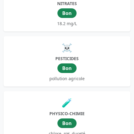
NITRATES
Bon
18.2 mg/L
☠️
PESTICIDES
Bon
pollution agricole
🧪
PHYSICO-CHIMIE
Bon
chlore, pH, dureté