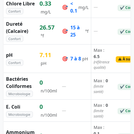
0.33
Chlore Libre
<
🎯
—
mg/L
✔ Conf
0.1
Confort
mg/L
Dureté
26.57
15 à
(Calcaire)
🎯
—
°f
✔ Conf
25
°f
Confort
Max :
7.11
pH
6.5
🎯
7 à 8
pH
⚠️ À surv
(référence
Confort
pH
qualité)
Bactéries
Max :
0
0
Coliformes
—
(limite
✔ Conf
n/100ml
santé)
Microbiologie
Max :
0
0
E. Coli
—
(limite
✔ Conf
Microbiologie
n/100ml
santé)
Max :
Ammonium
0.1