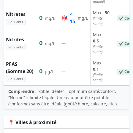
qualité)
Max :
50
Nitrates
<
0
🎯
mg/L
mg/L
(limite
✔ Conf
15
Polluants
santé)
Max :
Nitrites
0.5
0
—
mg/L
✔ Conf
(limite
Polluants
santé)
Max :
PFAS
0.1
0
(Somme 20)
—
µg/L
✔ Conf
(limite
Polluants
santé)
Comprendre :
“Cible idéale” = optimum santé/confort.
“Norme” = limite légale. Une eau peut être potable
(conforme) sans être idéale (goût/chlore, calcaire, etc.).
📍 Villes à proximité