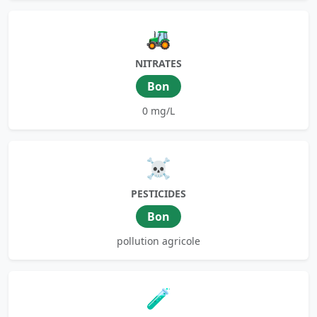
🚜
NITRATES
Bon
0 mg/L
☠️
PESTICIDES
Bon
pollution agricole
🧪