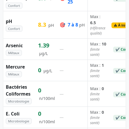
25
Confort
Max :
pH
6.5
8.3
🎯
7 à 8
pH
pH
⚠️ À surv
(référence
Confort
qualité)
Max :
10
1.39
Arsenic
—
(limite
✔ Conf
Métaux
µg/L
santé)
Max :
1
Mercure
0
—
µg/L
(limite
✔ Conf
Métaux
santé)
Bactéries
Max :
0
0
Coliformes
—
(limite
✔ Conf
n/100ml
santé)
Microbiologie
Max :
0
0
E. Coli
—
(limite
✔ Conf
Microbiologie
n/100ml
santé)