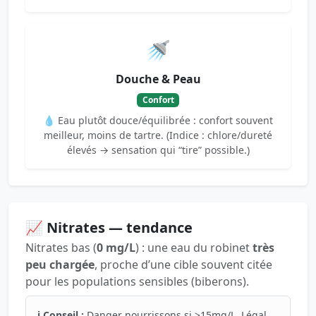
🚿
Douche & Peau
Confort
💧 Eau plutôt douce/équilibrée : confort souvent
meilleur, moins de tartre. (Indice : chlore/dureté
élevés → sensation qui “tire” possible.)
📈 Nitrates — tendance
Nitrates bas (
0 mg/L
) : une eau du robinet
très
peu chargée
, proche d’une cible souvent citée
pour les populations sensibles (biberons).
ℹ️ Conseil :
Danger nourrissons si >15mg/L. Légal