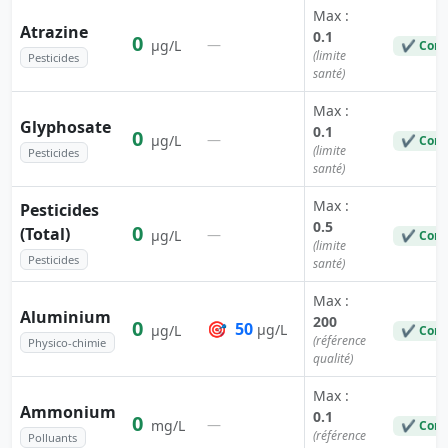
Max :
Atrazine
0.1
0
—
µg/L
✔ Conf
(limite
Pesticides
santé)
Max :
Glyphosate
0.1
0
—
µg/L
✔ Conf
(limite
Pesticides
santé)
Max :
Pesticides
0.5
0
(Total)
—
µg/L
✔ Conf
(limite
Pesticides
santé)
Max :
Aluminium
200
0
🎯
50
µg/L
µg/L
✔ Conf
(référence
Physico-chimie
qualité)
Max :
Ammonium
0.1
0
—
mg/L
✔ Conf
(référence
Polluants