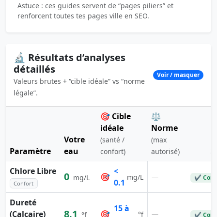
Astuce : ces guides servent de “pages piliers” et
renforcent toutes tes pages ville en SEO.
🔬 Résultats d’analyses
détaillés
Voir / masquer
Valeurs brutes + “cible idéale” vs “norme
légale”.
🎯 Cible
⚖️
idéale
Norme
Votre
(santé /
(max
Paramètre
eau
S
confort)
autorisé)
Chlore Libre
<
0
🎯
—
mg/L
mg/L
✔ Conf
0.1
Confort
Dureté
15 à
8.1
(Calcaire)
🎯
—
°f
°f
✔ Conf