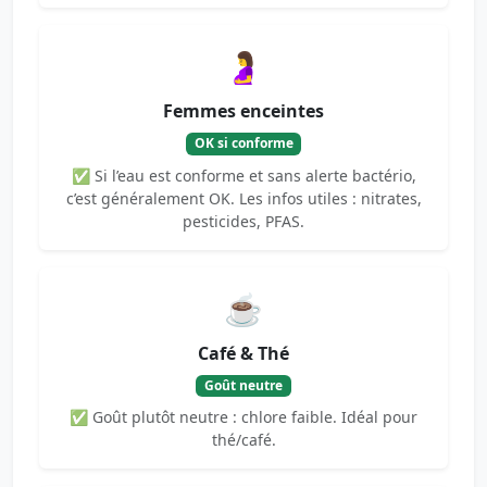
🤰
Femmes enceintes
OK si conforme
✅ Si l’eau est conforme et sans alerte bactério,
c’est généralement OK. Les infos utiles : nitrates,
pesticides, PFAS.
☕
Café & Thé
Goût neutre
✅ Goût plutôt neutre : chlore faible. Idéal pour
thé/café.