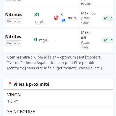
qualité)
Max :
50
31
Nitrates
<
🎯
mg/L
(limite
✔ Conf
15
Polluants
mg/L
santé)
Max :
Nitrites
0.5
0
—
mg/L
✔ Conf
(limite
Polluants
santé)
Comprendre :
“Cible idéale” = optimum santé/confort.
“Norme” = limite légale. Une eau peut être potable
(conforme) sans être idéale (goût/chlore, calcaire, etc.).
📍 Villes à proximité
VINON
1.8 km
SAINT-BOUIZE