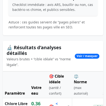
Checklist immédiate : avis ARS, bouillir ou non, cas
bactério vs chimie, et publics sensibles.
Astuce : ces guides servent de “pages piliers” et
renforcent toutes tes pages ville en SEO.
🔬 Résultats d’analyses
détaillés
Voir / masquer
Valeurs brutes + “cible idéale” vs “norme
légale”.
🎯 Cible
⚖️
idéale
Norme
Votre
(santé /
(max
Paramètre
eau
S
confort)
autorisé)
0.36
Chlore Libre
<