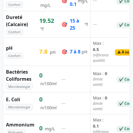
🎯
—
mg/L
✔ Conf
0.1
Confort
mg/L
Dureté
19.52
15 à
(Calcaire)
🎯
—
°f
✔ Conf
25
°f
Confort
Max :
pH
6.5
7.8
🎯
7 à 8
pH
pH
⚠️ À surv
(référence
Confort
qualité)
Bactéries
Max :
0
0
Coliformes
—
(limite
✔ Conf
n/100ml
santé)
Microbiologie
Max :
0
0
E. Coli
—
(limite
✔ Conf
Microbiologie
n/100ml
santé)
Max :
Ammonium
0.1
0
—
mg/L
✔ Conf
(référence
Polluants