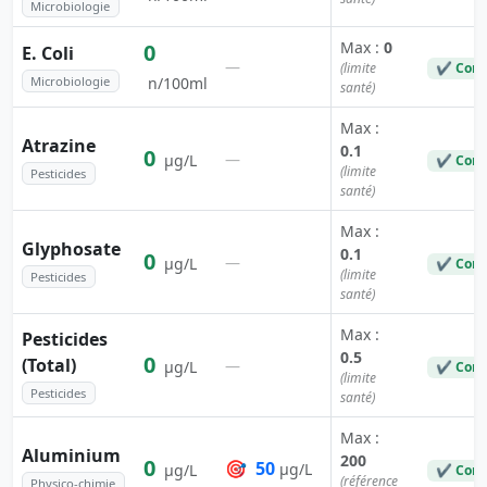
Microbiologie
Max :
0
0
E. Coli
—
(limite
✔ Conf
Microbiologie
n/100ml
santé)
Max :
Atrazine
0.1
0
—
µg/L
✔ Conf
(limite
Pesticides
santé)
Max :
Glyphosate
0.1
0
—
µg/L
✔ Conf
(limite
Pesticides
santé)
Max :
Pesticides
0.5
0
(Total)
—
µg/L
✔ Conf
(limite
Pesticides
santé)
Max :
Aluminium
200
0
🎯
50
µg/L
µg/L
✔ Conf
(référence
Physico-chimie