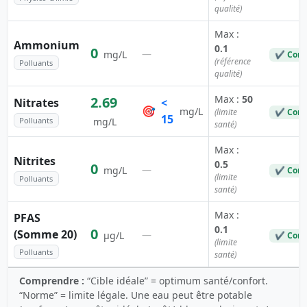
qualité)
Max :
Ammonium
0.1
0
—
mg/L
✔ Conf
(référence
Polluants
qualité)
Max :
50
2.69
Nitrates
<
🎯
mg/L
(limite
✔ Conf
15
Polluants
mg/L
santé)
Max :
Nitrites
0.5
0
—
mg/L
✔ Conf
(limite
Polluants
santé)
Max :
PFAS
0.1
0
(Somme 20)
—
µg/L
✔ Conf
(limite
Polluants
santé)
Comprendre :
“Cible idéale” = optimum santé/confort.
“Norme” = limite légale. Une eau peut être potable