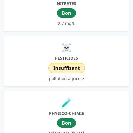
NITRATES
Bon
2.7 mg/L
☠️
PESTICIDES
Insuffisant
pollution agricole
🧪
PHYSICO-CHIMIE
Bon