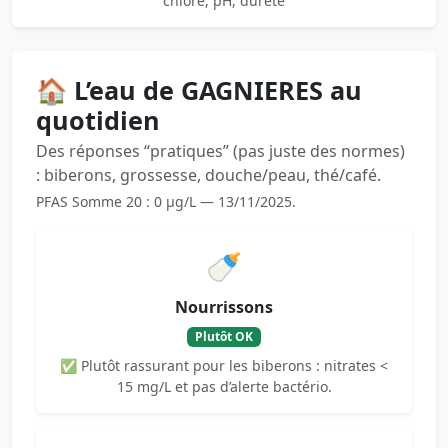
chlore, pH, dureté
🏠 L’eau de GAGNIERES au
quotidien
Des réponses “pratiques” (pas juste des normes)
: biberons, grossesse, douche/peau, thé/café.
PFAS Somme 20 : 0 µg/L — 13/11/2025.
🍼
Nourrissons
Plutôt OK
✅ Plutôt rassurant pour les biberons : nitrates <
15 mg/L et pas d’alerte bactério.