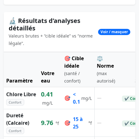
🔬 Résultats d’analyses
détaillés
Voir / masquer
Valeurs brutes + “cible idéale” vs “norme
légale”.
🎯 Cible
⚖️
idéale
Norme
Votre
(santé /
(max
Paramètre
eau
S
confort)
autorisé)
0.41
Chlore Libre
<
🎯
—
mg/L
✔ Conf
0.1
Confort
mg/L
Dureté
15 à
9.76
(Calcaire)
🎯
—
°f
°f
✔ Conf
25
Confort