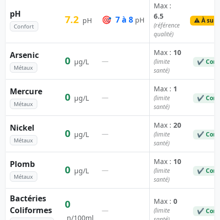
Max :
pH
6.5
7.2
🎯
7 à 8
pH
pH
⚠️ À surv
(référence
Confort
qualité)
Max :
10
Arsenic
0
—
µg/L
(limite
✔ Conf
Métaux
santé)
Max :
1
Mercure
0
—
µg/L
(limite
✔ Conf
Métaux
santé)
Max :
20
Nickel
0
—
µg/L
(limite
✔ Conf
Métaux
santé)
Max :
10
Plomb
0
—
µg/L
(limite
✔ Conf
Métaux
santé)
Bactéries
Max :
0
0
Coliformes
—
(limite
✔ Conf
n/100ml
santé)