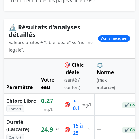
renforcent toutes tes pages ville en SEO.
🔬 Résultats d’analyses
détaillés
Voir / masquer
Valeurs brutes + “cible idéale” vs “norme
légale”.
🎯 Cible
⚖️
idéale
Norme
Votre
(santé /
(max
Paramètre
eau
S
confort)
autorisé)
0.27
Chlore Libre
<
🎯
—
mg/L
✔ Conf
0.1
Confort
mg/L
Dureté
15 à
24.9
(Calcaire)
🎯
—
°f
°f
✔ Conf
25
Confort