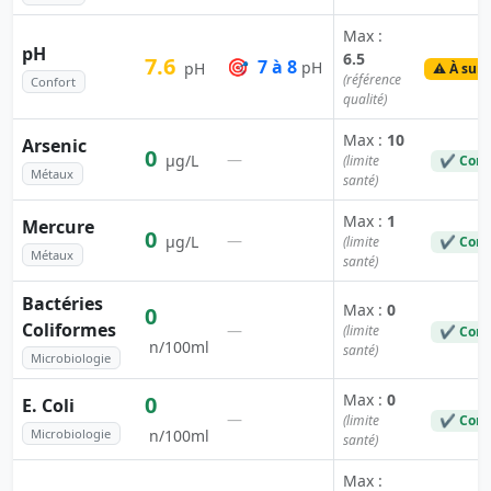
Max :
pH
6.5
7.6
🎯
7 à 8
pH
pH
⚠️ À surv
(référence
Confort
qualité)
Max :
10
Arsenic
0
—
µg/L
(limite
✔ Conf
Métaux
santé)
Max :
1
Mercure
0
—
µg/L
(limite
✔ Conf
Métaux
santé)
Bactéries
Max :
0
0
Coliformes
—
(limite
✔ Conf
n/100ml
santé)
Microbiologie
Max :
0
0
E. Coli
—
(limite
✔ Conf
Microbiologie
n/100ml
santé)
Max :