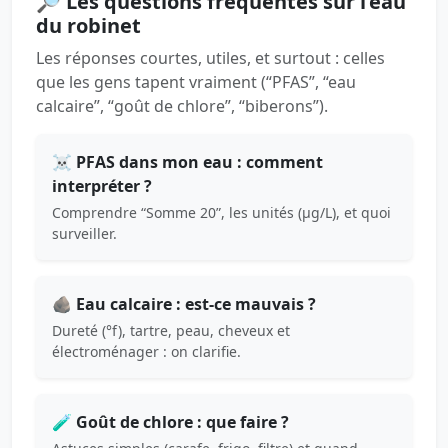
🔎 Les questions fréquentes sur l’eau
du robinet
Les réponses courtes, utiles, et surtout : celles
que les gens tapent vraiment (“PFAS”, “eau
calcaire”, “goût de chlore”, “biberons”).
☠️ PFAS dans mon eau : comment
interpréter ?
Comprendre “Somme 20”, les unités (µg/L), et quoi
surveiller.
🪨 Eau calcaire : est-ce mauvais ?
Dureté (°f), tartre, peau, cheveux et
électroménager : on clarifie.
🧪 Goût de chlore : que faire ?