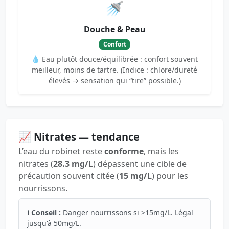
🚿
Douche & Peau
Confort
💧 Eau plutôt douce/équilibrée : confort souvent
meilleur, moins de tartre. (Indice : chlore/dureté
élevés → sensation qui “tire” possible.)
📈 Nitrates — tendance
L’eau du robinet reste
conforme
, mais les
nitrates (
28.3 mg/L
) dépassent une cible de
précaution souvent citée (
15 mg/L
) pour les
nourrissons.
ℹ️ Conseil :
Danger nourrissons si >15mg/L. Légal
jusqu'à 50mg/L.