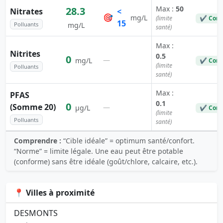
Max :
50
28.3
Nitrates
<
🎯
mg/L
(limite
✔ Conf
15
Polluants
mg/L
santé)
Max :
Nitrites
0.5
0
—
mg/L
✔ Conf
(limite
Polluants
santé)
Max :
PFAS
0.1
0
(Somme 20)
—
µg/L
✔ Conf
(limite
Polluants
santé)
Comprendre :
“Cible idéale” = optimum santé/confort.
“Norme” = limite légale. Une eau peut être potable
(conforme) sans être idéale (goût/chlore, calcaire, etc.).
📍 Villes à proximité
DESMONTS