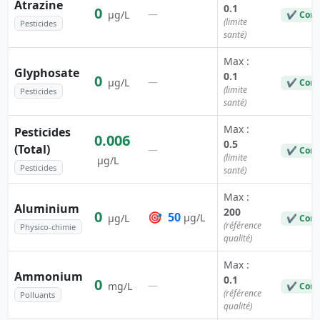
Atrazine
0.1
0
—
µg/L
✔ Conf
(limite
Pesticides
santé)
Max :
Glyphosate
0.1
0
—
µg/L
✔ Conf
(limite
Pesticides
santé)
Max :
Pesticides
0.006
0.5
(Total)
—
✔ Conf
(limite
µg/L
Pesticides
santé)
Max :
Aluminium
200
0
🎯
50
µg/L
µg/L
✔ Conf
(référence
Physico-chimie
qualité)
Max :
Ammonium
0.1
0
—
mg/L
✔ Conf
(référence
Polluants
qualité)