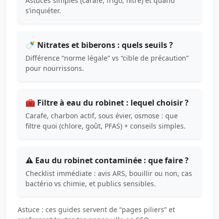
Astuces simples (carafe, frigo, filtre) et quand
s’inquiéter.
🍼 Nitrates et biberons : quels seuils ?
Différence “norme légale” vs “cible de précaution”
pour nourrissons.
🧰 Filtre à eau du robinet : lequel choisir ?
Carafe, charbon actif, sous évier, osmose : que
filtre quoi (chlore, goût, PFAS) + conseils simples.
⚠️ Eau du robinet contaminée : que faire ?
Checklist immédiate : avis ARS, bouillir ou non, cas
bactério vs chimie, et publics sensibles.
Astuce : ces guides servent de “pages piliers” et