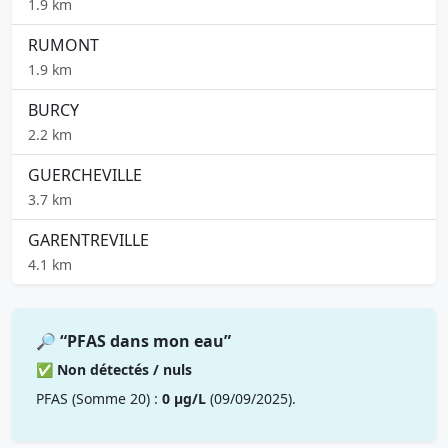
1.9 km
RUMONT
1.9 km
BURCY
2.2 km
GUERCHEVILLE
3.7 km
GARENTREVILLE
4.1 km
🔎 “PFAS dans mon eau”
✅ Non détectés / nuls
PFAS (Somme 20) :
0 µg/L
(09/09/2025).