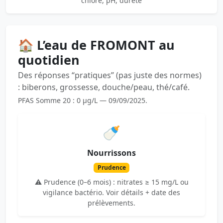
chlore, pH, dureté
🏠 L’eau de FROMONT au
quotidien
Des réponses “pratiques” (pas juste des normes)
: biberons, grossesse, douche/peau, thé/café.
PFAS Somme 20 : 0 µg/L — 09/09/2025.
🍼
Nourrissons
Prudence
⚠️ Prudence (0–6 mois) : nitrates ≥ 15 mg/L ou
vigilance bactério. Voir détails + date des
prélèvements.