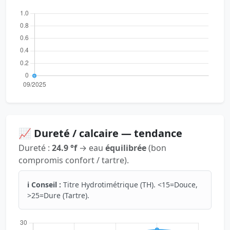
📈 Dureté / calcaire — tendance
Dureté :
24.9 °f
→ eau
équilibrée
(bon
compromis confort / tartre).
ℹ️ Conseil :
Titre Hydrotimétrique (TH). <15=Douce,
>25=Dure (Tartre).