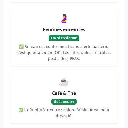
🤰
Femmes enceintes
OK si conforme
✅ Si l’eau est conforme et sans alerte bactério,
c’est généralement OK. Les infos utiles : nitrates,
pesticides, PFAS.
☕
Café & Thé
Goût neutre
✅ Goût plutôt neutre : chlore faible. Idéal pour
thé/café.