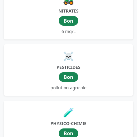
NITRATES
Bon
6 mg/L
☠️
PESTICIDES
Bon
pollution agricole
🧪
PHYSICO-CHIMIE
Bon