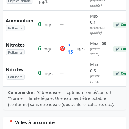
(référence
Physico-chimie
µg/L
qualité)
Max :
Ammonium
0.1
0
—
mg/L
✔ Conf
(référence
Polluants
qualité)
Max :
50
Nitrates
<
6
🎯
mg/L
mg/L
(limite
✔ Conf
15
Polluants
santé)
Max :
Nitrites
0.5
0
—
mg/L
✔ Conf
(limite
Polluants
santé)
Comprendre :
“Cible idéale” = optimum santé/confort.
“Norme” = limite légale. Une eau peut être potable
(conforme) sans être idéale (goût/chlore, calcaire, etc.).
📍 Villes à proximité