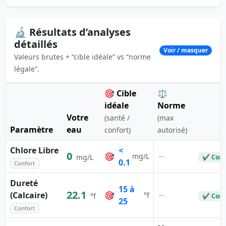
🔬 Résultats d’analyses
détaillés
Voir / masquer
Valeurs brutes + “cible idéale” vs “norme
légale”.
🎯 Cible
⚖️
idéale
Norme
Votre
(santé /
(max
Paramètre
eau
S
confort)
autorisé)
Chlore Libre
<
0
🎯
—
mg/L
mg/L
✔ Conf
0.1
Confort
Dureté
15 à
22.1
(Calcaire)
🎯
—
°f
°f
✔ Conf
25
Confort