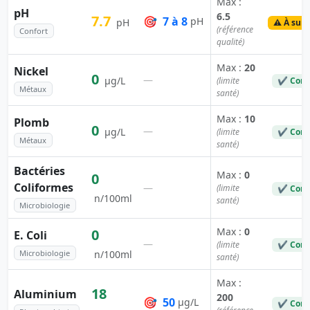
Max :
pH
6.5
7.7
🎯
7 à 8
pH
pH
⚠️ À surv
(référence
Confort
qualité)
Max :
20
Nickel
0
—
µg/L
(limite
✔ Conf
Métaux
santé)
Max :
10
Plomb
0
—
µg/L
(limite
✔ Conf
Métaux
santé)
Bactéries
Max :
0
0
Coliformes
—
(limite
✔ Conf
n/100ml
santé)
Microbiologie
Max :
0
0
E. Coli
—
(limite
✔ Conf
Microbiologie
n/100ml
santé)
Max :
18
Aluminium
200
🎯
50
µg/L
✔ Conf