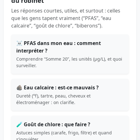
du robinet
Les réponses courtes, utiles, et surtout : celles
que les gens tapent vraiment (“PFAS”, “eau
calcaire”, “goût de chlore”, “biberons”).
☠️ PFAS dans mon eau : comment
interpréter ?
Comprendre “Somme 20”, les unités (µg/L), et quoi
surveiller.
🪨 Eau calcaire : est-ce mauvais ?
Dureté (°f), tartre, peau, cheveux et
électroménager : on clarifie.
🧪 Goût de chlore : que faire ?
Astuces simples (carafe, frigo, filtre) et quand
s’inquiéter.