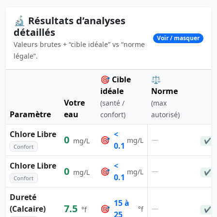
🔬 Résultats d’analyses
détaillés
Voir / masquer
Valeurs brutes + “cible idéale” vs “norme
légale”.
🎯 Cible
⚖️
idéale
Norme
Votre
(santé /
(max
Paramètre
eau
confort)
autorisé)
Chlore Libre
<
0
🎯
—
mg/L
mg/L
✔ C
0.1
Confort
Chlore Libre
<
0
🎯
—
mg/L
mg/L
✔ C
0.1
Confort
Dureté
15 à
7.5
(Calcaire)
🎯
—
°f
°f
✔ C
25