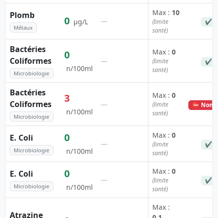
Max :
10
Plomb
0
—
µg/L
(limite
✔ C
Métaux
santé)
Bactéries
Max :
0
0
Coliformes
—
(limite
✔ C
n/100ml
santé)
Microbiologie
Bactéries
Max :
0
3
Coliformes
—
(limite
⛔ Non c
n/100ml
santé)
Microbiologie
Max :
0
0
E. Coli
—
(limite
✔ C
Microbiologie
n/100ml
santé)
Max :
0
0
E. Coli
—
(limite
✔ C
Microbiologie
n/100ml
santé)
Max :
Atrazine
0.1