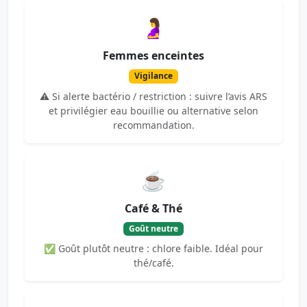
🤰
Femmes enceintes
Vigilance
⚠️ Si alerte bactério / restriction : suivre l’avis ARS
et privilégier eau bouillie ou alternative selon
recommandation.
☕
Café & Thé
Goût neutre
✅ Goût plutôt neutre : chlore faible. Idéal pour
thé/café.