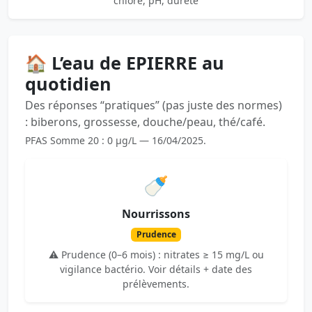
chlore, pH, dureté
🏠 L’eau de EPIERRE au
quotidien
Des réponses “pratiques” (pas juste des normes)
: biberons, grossesse, douche/peau, thé/café.
PFAS Somme 20 : 0 µg/L — 16/04/2025.
🍼
Nourrissons
Prudence
⚠️ Prudence (0–6 mois) : nitrates ≥ 15 mg/L ou
vigilance bactério. Voir détails + date des
prélèvements.