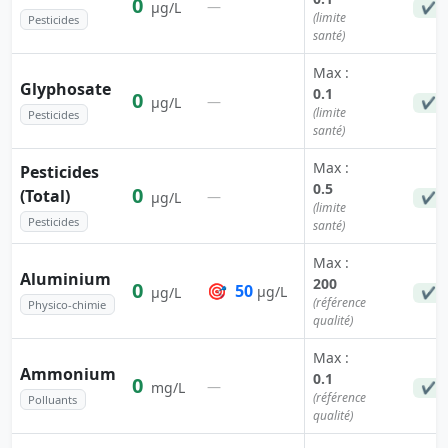
0
—
µg/L
✔ C
(limite
Pesticides
santé)
Max :
Glyphosate
0.1
0
—
µg/L
✔ C
(limite
Pesticides
santé)
Max :
Pesticides
0.5
0
(Total)
—
µg/L
✔ C
(limite
Pesticides
santé)
Max :
Aluminium
200
0
🎯
50
µg/L
µg/L
✔ C
(référence
Physico-chimie
qualité)
Max :
Ammonium
0.1
0
—
mg/L
✔ C
(référence
Polluants
qualité)