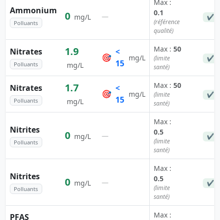
Max :
Ammonium
0.1
0
—
mg/L
✔ C
(référence
Polluants
qualité)
Max :
50
1.9
Nitrates
<
🎯
mg/L
(limite
✔ C
15
Polluants
mg/L
santé)
Max :
50
1.7
Nitrates
<
🎯
mg/L
(limite
✔ C
15
Polluants
mg/L
santé)
Max :
Nitrites
0.5
0
—
mg/L
✔ C
(limite
Polluants
santé)
Max :
Nitrites
0.5
0
—
mg/L
✔ C
(limite
Polluants
santé)
Max :
PFAS