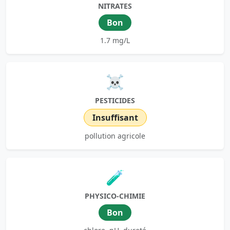
NITRATES
Bon
1.7 mg/L
☠️
PESTICIDES
Insuffisant
pollution agricole
🧪
PHYSICO-CHIMIE
Bon