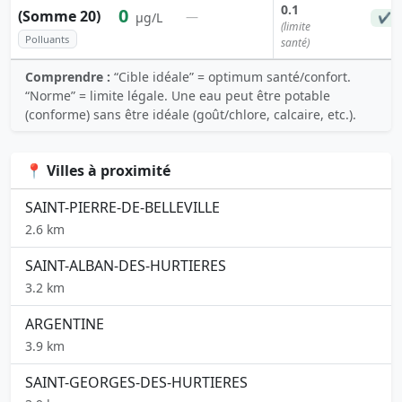
0.1
0
(Somme 20)
—
µg/L
✔ C
(limite
Polluants
santé)
Comprendre :
“Cible idéale” = optimum santé/confort.
“Norme” = limite légale. Une eau peut être potable
(conforme) sans être idéale (goût/chlore, calcaire, etc.).
📍 Villes à proximité
SAINT-PIERRE-DE-BELLEVILLE
2.6 km
SAINT-ALBAN-DES-HURTIERES
3.2 km
ARGENTINE
3.9 km
SAINT-GEORGES-DES-HURTIERES