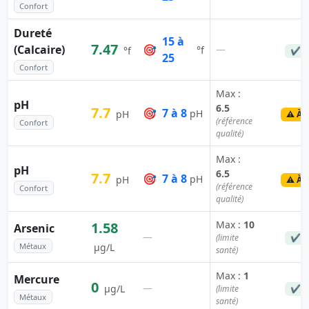
Confort
Dureté
15 à
7.47
(Calcaire)
🎯
—
°f
°f
✔ C
25
Confort
Max :
pH
6.5
7.7
🎯
7 à 8
pH
pH
⚠️ À 
(référence
Confort
qualité)
Max :
pH
6.5
7.7
🎯
7 à 8
pH
pH
⚠️ À 
(référence
Confort
qualité)
Max :
10
1.58
Arsenic
—
(limite
✔ C
Métaux
µg/L
santé)
Max :
1
Mercure
0
—
µg/L
(limite
✔ C
Métaux
santé)