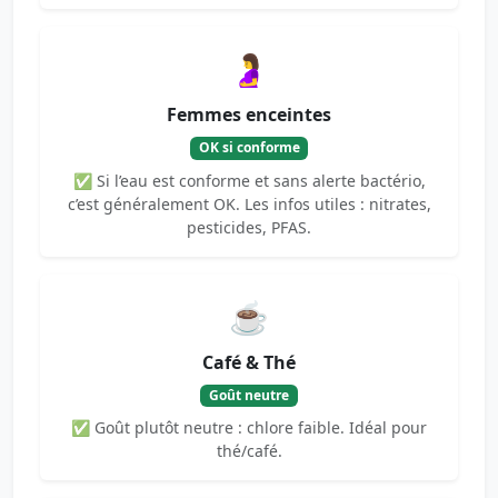
🤰
Femmes enceintes
OK si conforme
✅ Si l’eau est conforme et sans alerte bactério,
c’est généralement OK. Les infos utiles : nitrates,
pesticides, PFAS.
☕
Café & Thé
Goût neutre
✅ Goût plutôt neutre : chlore faible. Idéal pour
thé/café.