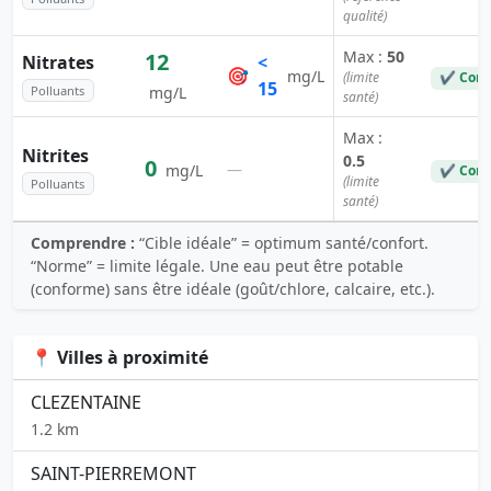
qualité)
Max :
50
12
Nitrates
<
🎯
mg/L
(limite
✔ Conf
15
Polluants
mg/L
santé)
Max :
Nitrites
0.5
0
—
mg/L
✔ Conf
(limite
Polluants
santé)
Comprendre :
“Cible idéale” = optimum santé/confort.
“Norme” = limite légale. Une eau peut être potable
(conforme) sans être idéale (goût/chlore, calcaire, etc.).
📍 Villes à proximité
CLEZENTAINE
1.2 km
SAINT-PIERREMONT