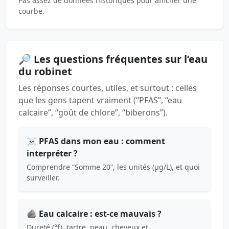
Pas assez de données historiques pour afficher une
courbe.
🔎 Les questions fréquentes sur l’eau
du robinet
Les réponses courtes, utiles, et surtout : celles
que les gens tapent vraiment (“PFAS”, “eau
calcaire”, “goût de chlore”, “biberons”).
☠️ PFAS dans mon eau : comment
interpréter ?
Comprendre “Somme 20”, les unités (µg/L), et quoi
surveiller.
🪨 Eau calcaire : est-ce mauvais ?
Dureté (°f), tartre, peau, cheveux et