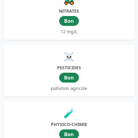
NITRATES
Bon
12 mg/L
☠️
PESTICIDES
Bon
pollution agricole
🧪
PHYSICO-CHIMIE
Bon