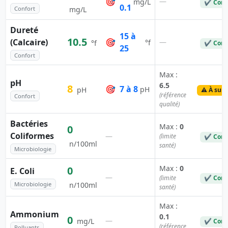
🎯
—
mg/L
✔ Conf
0.1
Confort
mg/L
Dureté
15 à
10.5
(Calcaire)
🎯
—
°f
°f
✔ Conf
25
Confort
Max :
pH
6.5
8
🎯
7 à 8
pH
pH
⚠️ À surv
(référence
Confort
qualité)
Bactéries
Max :
0
0
Coliformes
—
(limite
✔ Conf
n/100ml
santé)
Microbiologie
Max :
0
0
E. Coli
—
(limite
✔ Conf
Microbiologie
n/100ml
santé)
Max :
Ammonium
0.1
0
—
mg/L
✔ Conf
(référence
Polluants