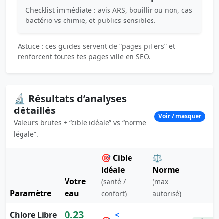
Checklist immédiate : avis ARS, bouillir ou non, cas
bactério vs chimie, et publics sensibles.
Astuce : ces guides servent de “pages piliers” et
renforcent toutes tes pages ville en SEO.
🔬 Résultats d’analyses
détaillés
Voir / masquer
Valeurs brutes + “cible idéale” vs “norme
légale”.
🎯 Cible
⚖️
idéale
Norme
Votre
(santé /
(max
Paramètre
eau
S
confort)
autorisé)
0.23
Chlore Libre
<