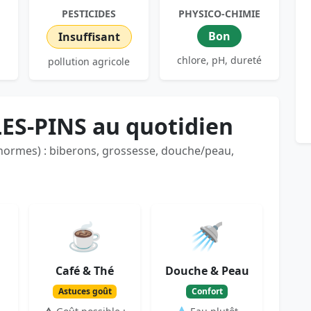
PESTICIDES
PHYSICO-CHIMIE
Bon
Insuffisant
chlore, pH, dureté
pollution agricole
LES-PINS au quotidien
 normes) : biberons, grossesse, douche/peau,
☕
🚿
Café & Thé
Douche & Peau
Astuces goût
Confort