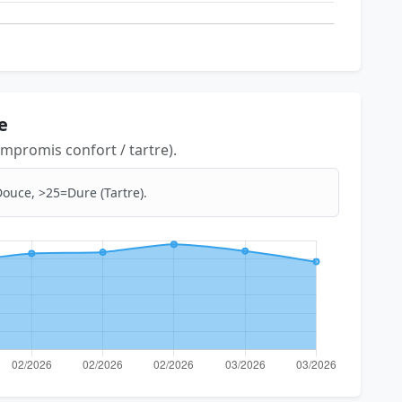
e
mpromis confort / tartre).
ouce, >25=Dure (Tartre).