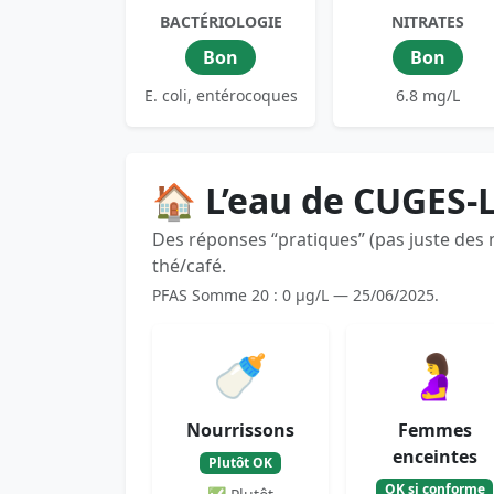
BACTÉRIOLOGIE
NITRATES
Bon
Bon
E. coli, entérocoques
6.8 mg/L
🏠 L’eau de CUGES-
Des réponses “pratiques” (pas juste des
thé/café.
PFAS Somme 20 : 0 µg/L — 25/06/2025.
🍼
🤰
Nourrissons
Femmes
enceintes
Plutôt OK
OK si conforme