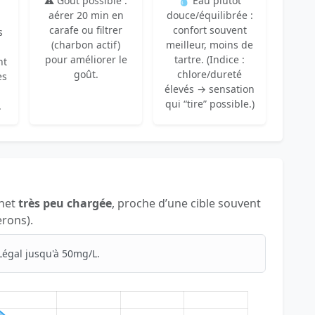
⚠️ Goût possible :
💧 Eau plutôt
aérer 20 min en
douce/équilibrée :
carafe ou filtrer
confort souvent
s
(charbon actif)
meilleur, moins de
pour améliorer le
tartre. (Indice :
nt
goût.
chlore/dureté
es
élevés → sensation
qui “tire” possible.)
.
inet
très peu chargée
, proche d’une cible souvent
erons).
Légal jusqu'à 50mg/L.