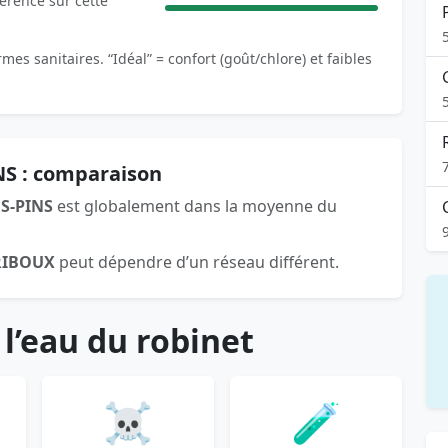
férence sur cette
es sanitaires. “Idéal” = confort (goût/chlore) et faibles
NS : comparaison
S-PINS
est globalement dans la moyenne du
RIBOUX
peut dépendre d’un réseau différent.
 l’eau du robinet
☠️
🧪