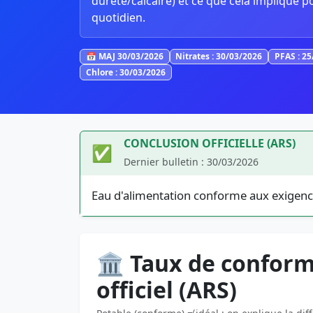
dureté/calcaire) et ce que cela implique p
quotidien.
📅 MAJ 30/03/2026
Nitrates : 30/03/2026
PFAS : 2
Chlore : 30/03/2026
CONCLUSION OFFICIELLE (ARS)
✅
Dernier bulletin : 30/03/2026
Eau d'alimentation conforme aux exigenc
🏛️ Taux de conform
officiel (ARS)