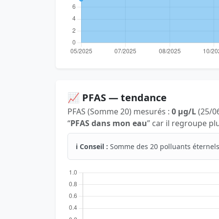
📈 PFAS — tendance
PFAS (Somme 20) mesurés :
0 µg/L
(25/06
“
PFAS dans mon eau
” car il regroupe p
ℹ️ Conseil :
Somme des 20 polluants éternels