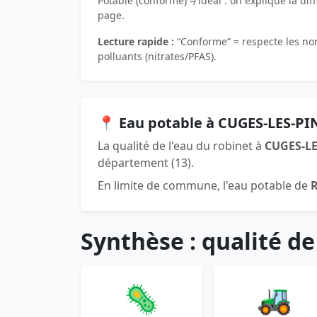
Potable (conforme) ≠ idéal : on explique la dif
page.
Lecture rapide :
“Conforme” = respecte les norm
polluants (nitrates/PFAS).
📍 Eau potable à CUGES-LES-PI
La qualité de l'eau du robinet à
CUGES-LE
département (13).
En limite de commune, l'eau potable de
Synthèse : qualité de
🦠
🚜