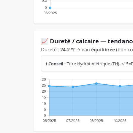
📈 Dureté / calcaire — tendanc
Dureté :
24.2 °f
→ eau
équilibrée
(bon co
ℹ️ Conseil :
Titre Hydrotimétrique (TH). <15=D