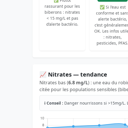
✅ Plutôt
rassurant pour les
✅ Si l’eau est
biberons : nitrates
conforme et san
< 15 mg/L et pas
alerte bactério,
d’alerte bactério.
c’est généraleme
OK. Les infos util
: nitrates,
pesticides, PFAS
📈 Nitrates — tendance
Nitrates bas (
6.8 mg/L
) : une eau du rob
citée pour les populations sensibles (bib
ℹ️ Conseil :
Danger nourrissons si >15mg/L. 