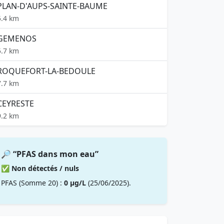
PLAN-D'AUPS-SAINTE-BAUME
5.4 km
GEMENOS
5.7 km
ROQUEFORT-LA-BEDOULE
7.7 km
CEYRESTE
9.2 km
🔎 “PFAS dans mon eau”
✅ Non détectés / nuls
PFAS (Somme 20) :
0 µg/L
(25/06/2025).