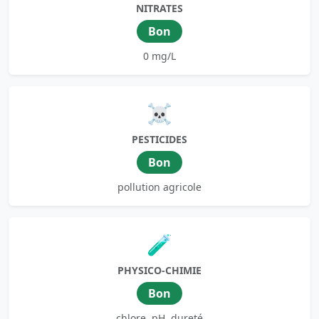
NITRATES
Bon
0 mg/L
☠️
PESTICIDES
Bon
pollution agricole
🧪
PHYSICO-CHIMIE
Bon
chlore, pH, dureté