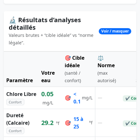
🔬 Résultats d’analyses
détaillés
Voir / masquer
Valeurs brutes + “cible idéale” vs “norme
légale”.
🎯 Cible
⚖️
idéale
Norme
Votre
(santé /
(max
Paramètre
eau
S
confort)
autorisé)
0.05
Chlore Libre
<
🎯
—
mg/L
✔ Conf
0.1
Confort
mg/L
Dureté
15 à
29.2
(Calcaire)
🎯
—
°f
°f
✔ Conf
25
Confort