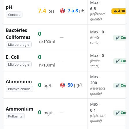
Max :
pH
6.5
7.4
🎯
7 à 8
pH
pH
⚠️ À surv
(référence
Confort
qualité)
Bactéries
Max :
0
0
Coliformes
—
(limite
✔ Conf
n/100ml
santé)
Microbiologie
Max :
0
0
E. Coli
—
(limite
✔ Conf
Microbiologie
n/100ml
santé)
Max :
Aluminium
200
0
🎯
50
µg/L
µg/L
✔ Conf
(référence
Physico-chimie
qualité)
Max :
Ammonium
0.1
0
—
mg/L
✔ Conf
(référence
Polluants
qualité)