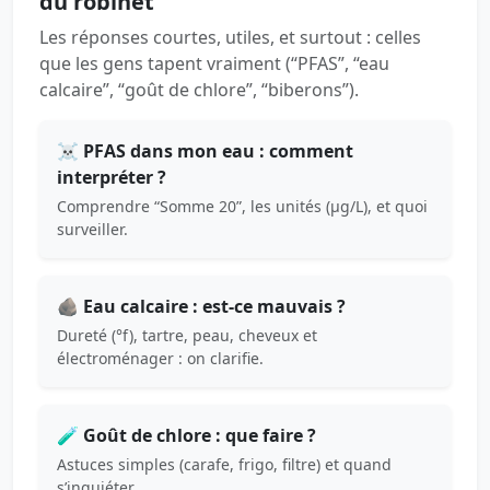
du robinet
Les réponses courtes, utiles, et surtout : celles
que les gens tapent vraiment (“PFAS”, “eau
calcaire”, “goût de chlore”, “biberons”).
☠️ PFAS dans mon eau : comment
interpréter ?
Comprendre “Somme 20”, les unités (µg/L), et quoi
surveiller.
🪨 Eau calcaire : est-ce mauvais ?
Dureté (°f), tartre, peau, cheveux et
électroménager : on clarifie.
🧪 Goût de chlore : que faire ?
Astuces simples (carafe, frigo, filtre) et quand
s’inquiéter.