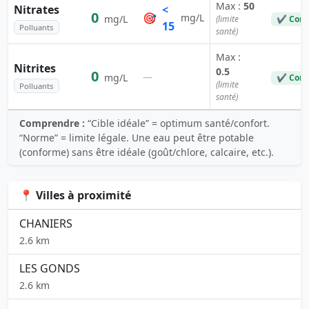
Max :
50
Nitrates
<
0
🎯
mg/L
mg/L
(limite
✔ Conf
15
Polluants
santé)
Max :
Nitrites
0.5
0
—
mg/L
✔ Conf
(limite
Polluants
santé)
Comprendre :
“Cible idéale” = optimum santé/confort.
“Norme” = limite légale. Une eau peut être potable
(conforme) sans être idéale (goût/chlore, calcaire, etc.).
📍 Villes à proximité
CHANIERS
2.6 km
LES GONDS
2.6 km