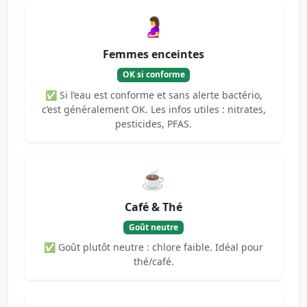
🤰
Femmes enceintes
OK si conforme
✅ Si l’eau est conforme et sans alerte bactério,
c’est généralement OK. Les infos utiles : nitrates,
pesticides, PFAS.
☕
Café & Thé
Goût neutre
✅ Goût plutôt neutre : chlore faible. Idéal pour
thé/café.