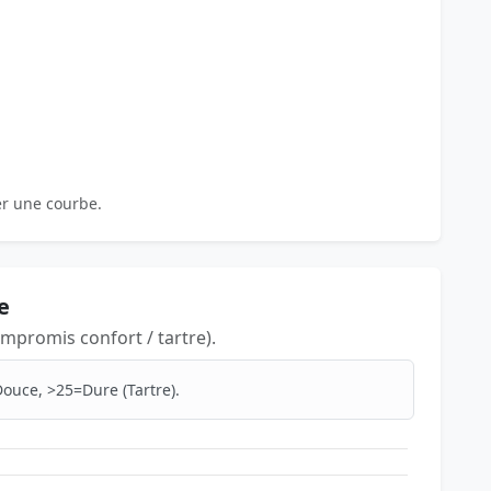
er une courbe.
e
mpromis confort / tartre).
ouce, >25=Dure (Tartre).