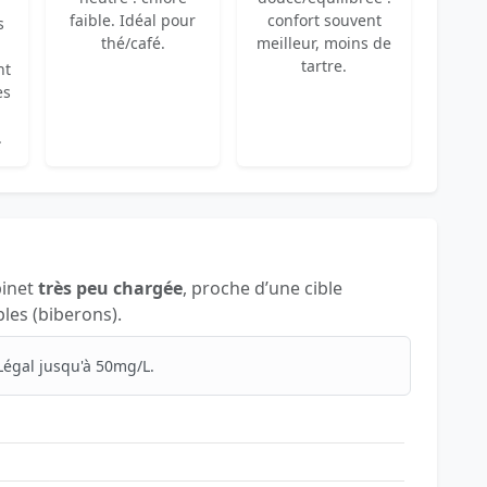
faible. Idéal pour
confort souvent
s
thé/café.
meilleur, moins de
tartre.
nt
es
.
binet
très peu chargée
, proche d’une cible
les (biberons).
Légal jusqu'à 50mg/L.