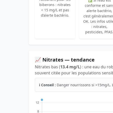
✅ Si l’eau est
biberons : nitrates
conforme et san
< 15 mg/L et pas
alerte bactério,
d’alerte bactério.
c’est généraleme
OK. Les infos util
: nitrates,
pesticides, PFAS
📈 Nitrates — tendance
Nitrates bas (
13.4 mg/L
) : une eau du ro
souvent citée pour les populations sensib
ℹ️ Conseil :
Danger nourrissons si >15mg/L. 