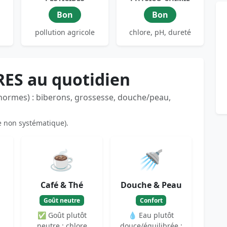
Bon
Bon
pollution agricole
chlore, pH, dureté
RES au quotidien
 normes) : biberons, grossesse, douche/peau,
e non systématique).
☕
🚿
Café & Thé
Douche & Peau
Goût neutre
Confort
✅ Goût plutôt
💧 Eau plutôt
neutre : chlore
douce/équilibrée :