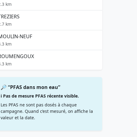
2.3 km
TREZIERS
2.7 km
MOULIN-NEUF
3.3 km
ROUMENGOUX
3.3 km
🔎 “PFAS dans mon eau”
ℹ️ Pas de mesure PFAS récente visible.
Les PFAS ne sont pas dosés à chaque
campagne. Quand c’est mesuré, on affiche la
valeur et la date.