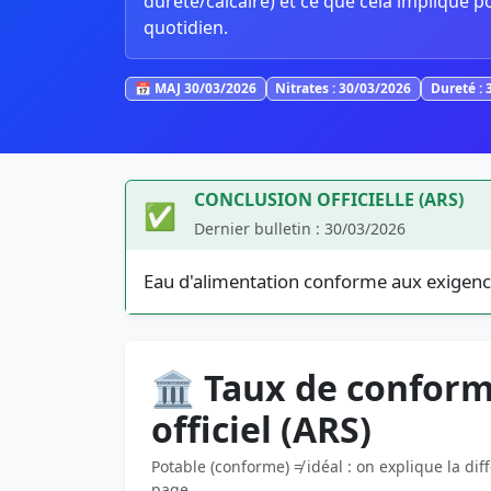
dureté/calcaire) et ce que cela implique p
quotidien.
📅 MAJ 30/03/2026
Nitrates : 30/03/2026
Dureté : 
CONCLUSION OFFICIELLE (ARS)
✅
Dernier bulletin : 30/03/2026
Eau d'alimentation conforme aux exigenc
🏛️ Taux de conform
officiel (ARS)
Potable (conforme) ≠ idéal : on explique la dif
page.