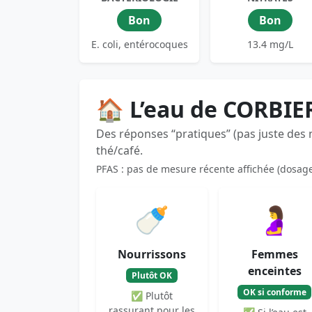
Bon
Bon
E. coli, entérocoques
13.4 mg/L
🏠 L’eau de CORBIE
Des réponses “pratiques” (pas juste des
thé/café.
PFAS : pas de mesure récente affichée (dosag
🍼
🤰
Nourrissons
Femmes
enceintes
Plutôt OK
OK si conforme
✅ Plutôt
rassurant pour les