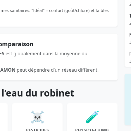
es sanitaires. “Idéal” = confort (goût/chlore) et faibles
comparaison
ES
est globalement dans la moyenne du
CAMON
peut dépendre d’un réseau différent.
 l’eau du robinet
☠️
🧪
PESTICIDES
PHYSICO-CHIMIE