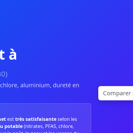
t à
30)
, chlore, aluminium, dureté en
net
est
très satisfaisante
selon les
u potable
(nitrates, PFAS, chlore,