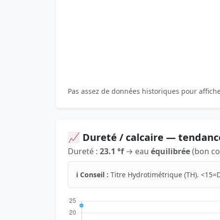
Pas assez de données historiques pour affich
📈 Dureté / calcaire — tendanc
Dureté :
23.1 °f
→ eau
équilibrée
(bon co
ℹ️ Conseil :
Titre Hydrotimétrique (TH). <15=D