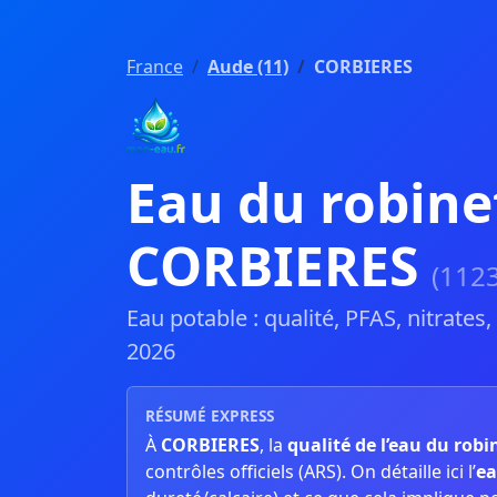
France
Aude (11)
CORBIERES
Eau du robine
CORBIERES
(112
Eau potable : qualité, PFAS, nitrates
2026
RÉSUMÉ EXPRESS
À
CORBIERES
, la
qualité de l’eau du robi
contrôles officiels (ARS). On détaille ici l’
ea