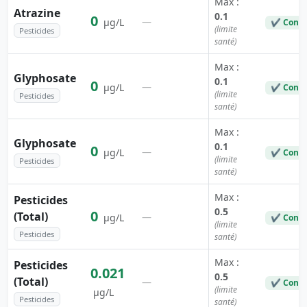
Max :
Atrazine
0.1
0
—
µg/L
✔ Conf
(limite
Pesticides
santé)
Max :
Glyphosate
0.1
0
—
µg/L
✔ Conf
(limite
Pesticides
santé)
Max :
Glyphosate
0.1
0
—
µg/L
✔ Conf
(limite
Pesticides
santé)
Max :
Pesticides
0.5
0
(Total)
—
µg/L
✔ Conf
(limite
Pesticides
santé)
Max :
Pesticides
0.021
0.5
(Total)
—
✔ Conf
(limite
µg/L
Pesticides
santé)