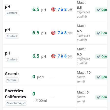
Max :
pH
6.5
6.5
🎯
7 à 8
pH
pH
✔ Conf
(référence
Confort
qualité)
Max :
pH
6.5
6.5
🎯
7 à 8
pH
pH
✔ Conf
(référence
Confort
qualité)
Max :
pH
6.5
6.5
🎯
7 à 8
pH
pH
✔ Conf
(référence
Confort
qualité)
Max :
10
Arsenic
0
—
µg/L
(limite
✔ Conf
Métaux
santé)
Bactéries
Max :
0
0
Coliformes
—
(limite
✔ Conf
n/100ml
santé)
Microbiologie