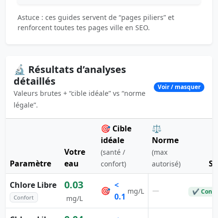
Astuce : ces guides servent de “pages piliers” et
renforcent toutes tes pages ville en SEO.
🔬 Résultats d’analyses
détaillés
Voir / masquer
Valeurs brutes + “cible idéale” vs “norme
légale”.
🎯 Cible
⚖️
idéale
Norme
Votre
(santé /
(max
Paramètre
eau
St
confort)
autorisé)
0.03
Chlore Libre
<
🎯
—
mg/L
✔ Conf
0.1
Confort
mg/L