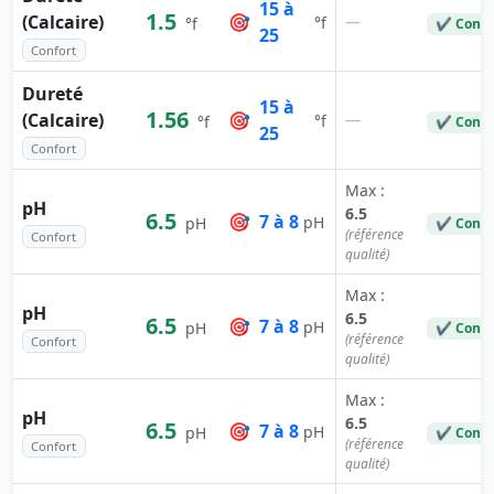
15 à
1.5
(Calcaire)
🎯
—
°f
°f
✔ Conf
25
Confort
Dureté
15 à
1.56
(Calcaire)
🎯
—
°f
°f
✔ Conf
25
Confort
Max :
pH
6.5
6.5
🎯
7 à 8
pH
pH
✔ Conf
(référence
Confort
qualité)
Max :
pH
6.5
6.5
🎯
7 à 8
pH
pH
✔ Conf
(référence
Confort
qualité)
Max :
pH
6.5
6.5
🎯
7 à 8
pH
pH
✔ Conf
(référence
Confort
qualité)