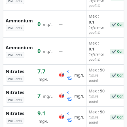
(référence
Polluants
qualité)
Max :
Ammonium
0.1
0
—
mg/L
✔ Conf
(référence
Polluants
qualité)
Max :
Ammonium
0.1
0
—
mg/L
✔ Conf
(référence
Polluants
qualité)
Max :
50
7.7
Nitrates
<
🎯
mg/L
(limite
✔ Conf
15
Polluants
mg/L
santé)
Max :
50
Nitrates
<
7
🎯
mg/L
mg/L
(limite
✔ Conf
15
Polluants
santé)
Max :
50
9.1
Nitrates
<
🎯
mg/L
(limite
✔ Conf
15
Polluants
mg/L
santé)