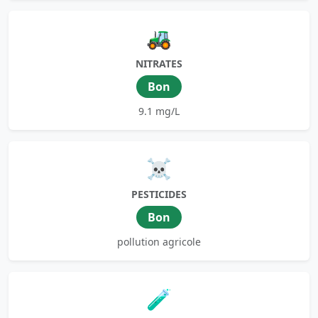
🚜
NITRATES
Bon
9.1 mg/L
☠️
PESTICIDES
Bon
pollution agricole
🧪