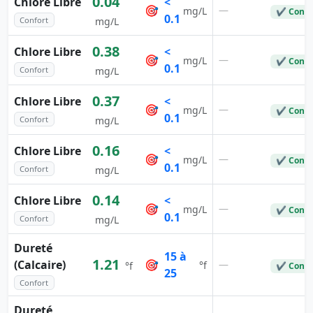
0.04
Chlore Libre
<
🎯
—
mg/L
✔ Conf
0.1
Confort
mg/L
0.38
Chlore Libre
<
🎯
—
mg/L
✔ Conf
0.1
Confort
mg/L
0.37
Chlore Libre
<
🎯
—
mg/L
✔ Conf
0.1
Confort
mg/L
0.16
Chlore Libre
<
🎯
—
mg/L
✔ Conf
0.1
Confort
mg/L
0.14
Chlore Libre
<
🎯
—
mg/L
✔ Conf
0.1
Confort
mg/L
Dureté
15 à
1.21
(Calcaire)
🎯
—
°f
°f
✔ Conf
25
Confort
Dureté