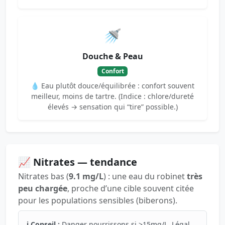
🚿
Douche & Peau
Confort
💧 Eau plutôt douce/équilibrée : confort souvent
meilleur, moins de tartre. (Indice : chlore/dureté
élevés → sensation qui “tire” possible.)
📈 Nitrates — tendance
Nitrates bas (
9.1 mg/L
) : une eau du robinet
très
peu chargée
, proche d’une cible souvent citée
pour les populations sensibles (biberons).
ℹ️ Conseil :
Danger nourrissons si >15mg/L. Légal