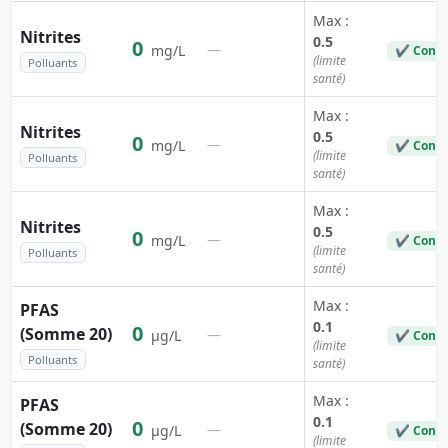
Max :
Nitrites
0.5
0
—
mg/L
✔ Conf
(limite
Polluants
santé)
Max :
Nitrites
0.5
0
—
mg/L
✔ Conf
(limite
Polluants
santé)
Max :
Nitrites
0.5
0
—
mg/L
✔ Conf
(limite
Polluants
santé)
Max :
PFAS
0.1
0
(Somme 20)
—
µg/L
✔ Conf
(limite
Polluants
santé)
Max :
PFAS
0.1
0
(Somme 20)
—
µg/L
✔ Conf
(limite