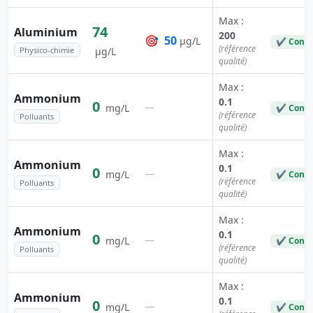
Max :
74
Aluminium
200
🎯
50
µg/L
✔ Conf
(référence
Physico-chimie
µg/L
qualité)
Max :
Ammonium
0.1
0
—
mg/L
✔ Conf
(référence
Polluants
qualité)
Max :
Ammonium
0.1
0
—
mg/L
✔ Conf
(référence
Polluants
qualité)
Max :
Ammonium
0.1
0
—
mg/L
✔ Conf
(référence
Polluants
qualité)
Max :
Ammonium
0.1
0
—
mg/L
✔ Conf