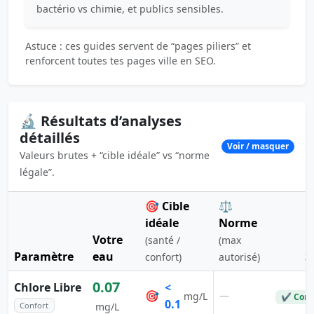
bactério vs chimie, et publics sensibles.
Astuce : ces guides servent de “pages piliers” et
renforcent toutes tes pages ville en SEO.
🔬 Résultats d’analyses
détaillés
Voir / masquer
Valeurs brutes + “cible idéale” vs “norme
légale”.
🎯 Cible
⚖️
idéale
Norme
Votre
(santé /
(max
Paramètre
eau
S
confort)
autorisé)
0.07
Chlore Libre
<
🎯
—
mg/L
✔ Conf
0.1
Confort
mg/L