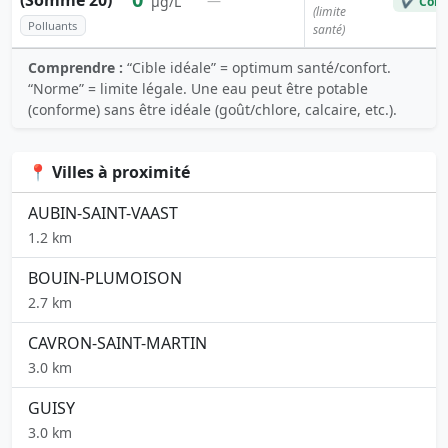
(Somme 20)
—
µg/L
✔ Conf
(limite
Polluants
santé)
Comprendre :
“Cible idéale” = optimum santé/confort.
“Norme” = limite légale. Une eau peut être potable
(conforme) sans être idéale (goût/chlore, calcaire, etc.).
📍 Villes à proximité
AUBIN-SAINT-VAAST
1.2 km
BOUIN-PLUMOISON
2.7 km
CAVRON-SAINT-MARTIN
3.0 km
GUISY
3.0 km