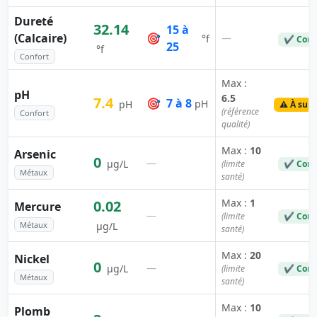
Dureté
32.14
15 à
(Calcaire)
🎯
—
°f
✔ Conf
25
°f
Confort
Max :
pH
6.5
7.4
🎯
7 à 8
pH
pH
⚠️ À surv
(référence
Confort
qualité)
Max :
10
Arsenic
0
—
µg/L
(limite
✔ Conf
Métaux
santé)
Max :
1
0.02
Mercure
—
(limite
✔ Conf
Métaux
µg/L
santé)
Max :
20
Nickel
0
—
µg/L
(limite
✔ Conf
Métaux
santé)
Max :
10
Plomb