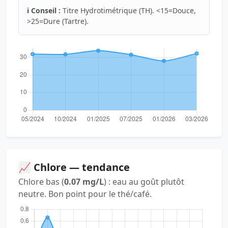
ℹ️ Conseil :
Titre Hydrotimétrique (TH). <15=Douce,
>25=Dure (Tartre).
📈 Chlore — tendance
Chlore bas (
0.07 mg/L
) : eau au goût plutôt
neutre. Bon point pour le thé/café.