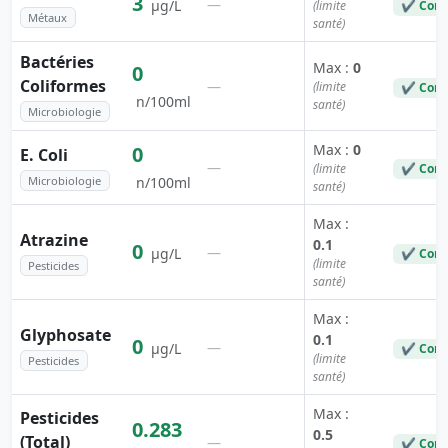
3
—
µg/L
(limite
✔ Conf
Métaux
santé)
Bactéries
Max :
0
0
Coliformes
—
(limite
✔ Conf
n/100ml
santé)
Microbiologie
Max :
0
0
E. Coli
—
(limite
✔ Conf
Microbiologie
n/100ml
santé)
Max :
Atrazine
0.1
0
—
µg/L
✔ Conf
(limite
Pesticides
santé)
Max :
Glyphosate
0.1
0
—
µg/L
✔ Conf
(limite
Pesticides
santé)
Max :
Pesticides
0.283
0.5
(Total)
—
✔ Conf