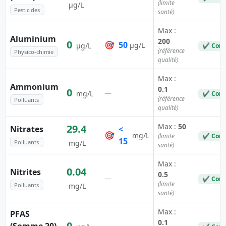
(limite
µg/L
Pesticides
santé)
Max :
Aluminium
200
0
🎯
50
µg/L
µg/L
✔ Conf
(référence
Physico-chimie
qualité)
Max :
Ammonium
0.1
0
—
mg/L
✔ Conf
(référence
Polluants
qualité)
Max :
50
29.4
Nitrates
<
🎯
mg/L
(limite
✔ Conf
15
Polluants
mg/L
santé)
Max :
0.04
Nitrites
0.5
—
✔ Conf
(limite
Polluants
mg/L
santé)
Max :
PFAS
0.1
0