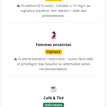
⚠️ Prudence (0–6 mois) : nitrates ≥ 15 mg/L ou
vigilance bactério. Voir détails + date des
prélèvements.
🤰
Femmes enceintes
Vigilance
⚠️ Si alerte bactério / restriction : suivre l’avis ARS
et privilégier eau bouillie ou alternative selon
recommandation.
☕
Café & Thé
Goût neutre