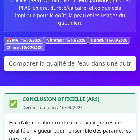
officiels (ARS). On détaille ici l’
eau potable
(nitrates,
PFAS, chlore, dureté/calcaire) et ce que cela
implique pour le goût, la peau et les usages du
quotidien.
📅 MAJ 16/03/2026
Nitrates : 16/03/2026
Dureté : 16/03/2026
Chlore : 16/03/2026
CONCLUSION OFFICIELLE (ARS)
✅
Dernier bulletin : 16/03/2026
Eau d'alimentation conforme aux exigences de
qualité en vigueur pour l'ensemble des paramètres
mesurés.