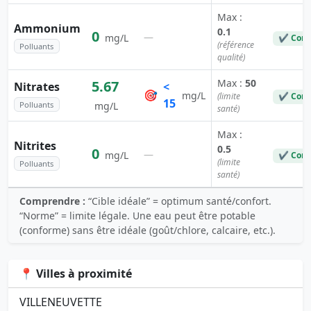
Max :
Ammonium
0.1
0
—
mg/L
✔ Conf
(référence
Polluants
qualité)
Max :
50
5.67
Nitrates
<
🎯
mg/L
(limite
✔ Conf
15
Polluants
mg/L
santé)
Max :
Nitrites
0.5
0
—
mg/L
✔ Conf
(limite
Polluants
santé)
Comprendre :
“Cible idéale” = optimum santé/confort.
“Norme” = limite légale. Une eau peut être potable
(conforme) sans être idéale (goût/chlore, calcaire, etc.).
📍 Villes à proximité
VILLENEUVETTE