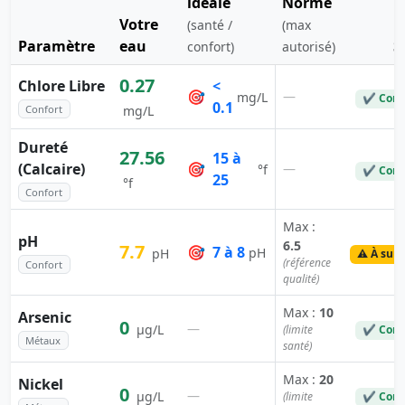
idéale
Norme
Votre
(santé /
(max
Paramètre
eau
S
confort)
autorisé)
0.27
Chlore Libre
<
🎯
—
mg/L
✔ Conf
0.1
Confort
mg/L
Dureté
27.56
15 à
(Calcaire)
🎯
—
°f
✔ Conf
25
°f
Confort
Max :
pH
6.5
7.7
🎯
7 à 8
pH
pH
⚠️ À surv
(référence
Confort
qualité)
Max :
10
Arsenic
0
—
µg/L
(limite
✔ Conf
Métaux
santé)
Max :
20
Nickel
0
—
µg/L
(limite
✔ Conf