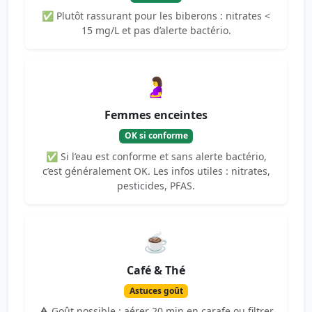
✅ Plutôt rassurant pour les biberons : nitrates <
15 mg/L et pas d’alerte bactério.
🤰
Femmes enceintes
OK si conforme
✅ Si l’eau est conforme et sans alerte bactério,
c’est généralement OK. Les infos utiles : nitrates,
pesticides, PFAS.
☕
Café & Thé
Astuces goût
⚠️ Goût possible : aérer 20 min en carafe ou filtrer