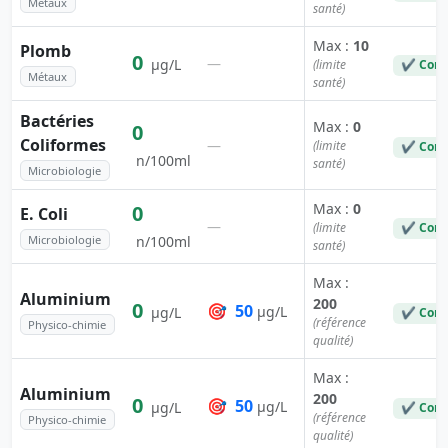
Métaux
santé)
Max :
10
Plomb
0
—
µg/L
(limite
✔ Conf
Métaux
santé)
Bactéries
Max :
0
0
Coliformes
—
(limite
✔ Conf
n/100ml
santé)
Microbiologie
Max :
0
0
E. Coli
—
(limite
✔ Conf
Microbiologie
n/100ml
santé)
Max :
Aluminium
200
0
🎯
50
µg/L
µg/L
✔ Conf
(référence
Physico-chimie
qualité)
Max :
Aluminium
200
0
🎯
50
µg/L
µg/L
✔ Conf
(référence
Physico-chimie
qualité)