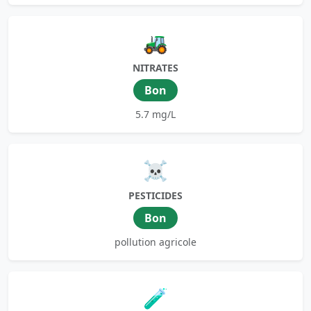
🚜
NITRATES
Bon
5.7 mg/L
☠️
PESTICIDES
Bon
pollution agricole
🧪