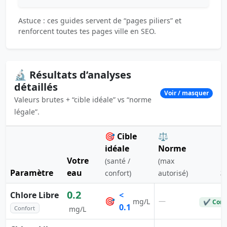
Astuce : ces guides servent de “pages piliers” et
renforcent toutes tes pages ville en SEO.
🔬 Résultats d’analyses
détaillés
Voir / masquer
Valeurs brutes + “cible idéale” vs “norme
légale”.
🎯 Cible
⚖️
idéale
Norme
Votre
(santé /
(max
Paramètre
eau
S
confort)
autorisé)
0.2
Chlore Libre
<
🎯
—
mg/L
✔ Conf
0.1
Confort
mg/L