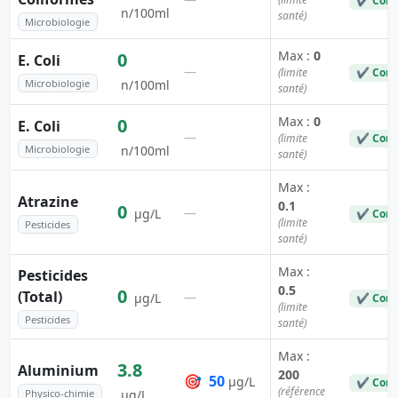
✔ Conf
n/100ml
santé)
Microbiologie
Max :
0
0
E. Coli
—
(limite
✔ Conf
Microbiologie
n/100ml
santé)
Max :
0
0
E. Coli
—
(limite
✔ Conf
Microbiologie
n/100ml
santé)
Max :
Atrazine
0.1
0
—
µg/L
✔ Conf
(limite
Pesticides
santé)
Max :
Pesticides
0.5
0
(Total)
—
µg/L
✔ Conf
(limite
Pesticides
santé)
Max :
3.8
Aluminium
200
🎯
50
µg/L
✔ Conf
(référence
Physico-chimie
µg/L