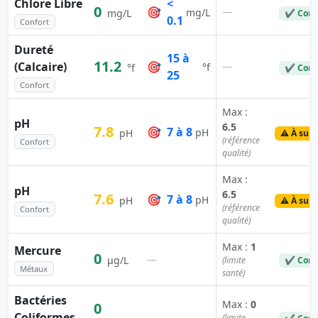
Chlore Libre
<
0
🎯
—
mg/L
mg/L
✔ Conf
0.1
Confort
Dureté
15 à
11.2
(Calcaire)
🎯
—
°f
°f
✔ Conf
25
Confort
Max :
pH
6.5
7.8
🎯
7 à 8
pH
pH
⚠️ À surv
(référence
Confort
qualité)
Max :
pH
6.5
7.6
🎯
7 à 8
pH
pH
⚠️ À surv
(référence
Confort
qualité)
Max :
1
Mercure
0
—
µg/L
(limite
✔ Conf
Métaux
santé)
Bactéries
Max :
0
0
Coliformes
—
(limite