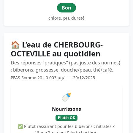
Bon
chlore, pH, dureté
🏠 L’eau de CHERBOURG-
OCTEVILLE au quotidien
Des réponses “pratiques” (pas juste des normes)
: biberons, grossesse, douche/peau, thé/café.
PFAS Somme 20 : 0.003 µg/L — 29/12/2025.
🍼
Nourrissons
Plutôt OK
✅ Plutôt rassurant pour les biberons : nitrates <
15 mg/L et pas d’alerte bactério.