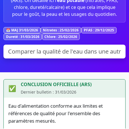
(ARS). On détaille ici l’
eau potable
(nitrates, PFAS,
chlore, dureté/calcaire) et ce que cela implique
pour le goût, la peau et les usages du quotidien.
📅 MAJ 31/03/2026
Nitrates : 25/02/2026
PFAS : 29/12/2025
Dureté : 31/03/2026
Chlore : 25/02/2026
CONCLUSION OFFICIELLE (ARS)
✅
Dernier bulletin : 31/03/2026
Eau d'alimentation conforme aux limites et
références de qualité pour l'ensemble des
paramètres mesurés.