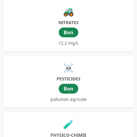
🚜
NITRATES
Bon
12.2 mg/L
☠️
PESTICIDES
Bon
pollution agricole
🧪
PHYSICO-CHIMIE