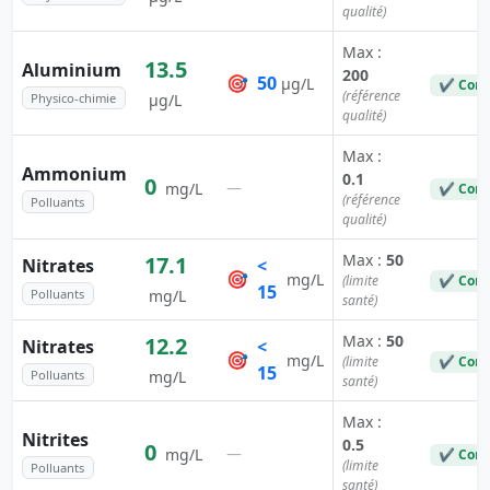
qualité)
Max :
13.5
Aluminium
200
🎯
50
µg/L
✔ Conf
(référence
Physico-chimie
µg/L
qualité)
Max :
Ammonium
0.1
0
—
mg/L
✔ Conf
(référence
Polluants
qualité)
Max :
50
17.1
Nitrates
<
🎯
mg/L
(limite
✔ Conf
15
Polluants
mg/L
santé)
Max :
50
12.2
Nitrates
<
🎯
mg/L
(limite
✔ Conf
15
Polluants
mg/L
santé)
Max :
Nitrites
0.5
0
—
mg/L
✔ Conf
(limite
Polluants
santé)