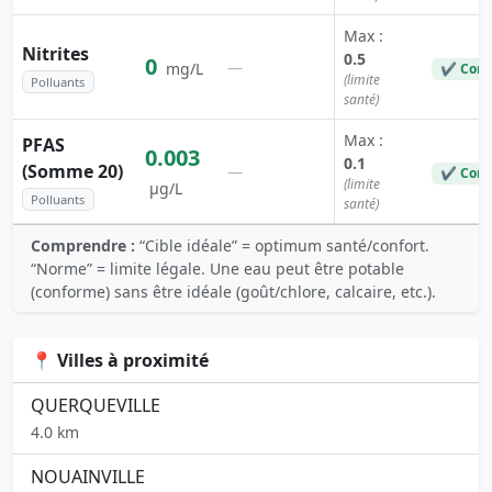
Max :
Nitrites
0.5
0
—
mg/L
✔ Conf
(limite
Polluants
santé)
Max :
PFAS
0.003
0.1
(Somme 20)
—
✔ Conf
(limite
µg/L
Polluants
santé)
Comprendre :
“Cible idéale” = optimum santé/confort.
“Norme” = limite légale. Une eau peut être potable
(conforme) sans être idéale (goût/chlore, calcaire, etc.).
📍 Villes à proximité
QUERQUEVILLE
4.0 km
NOUAINVILLE