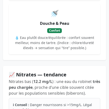
🚿
Douche & Peau
Confort
💧 Eau plutôt douce/équilibrée : confort souvent
meilleur, moins de tartre. (Indice : chlore/dureté
élevés → sensation qui “tire” possible.)
📈 Nitrates — tendance
Nitrates bas (
12.2 mg/L
) : une eau du robinet
très
peu chargée
, proche d’une cible souvent citée
pour les populations sensibles (biberons).
ℹ️ Conseil :
Danger nourrissons si >15mg/L. Légal