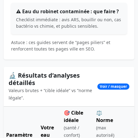
⚠️ Eau du robinet contaminée : que faire ?
Checklist immédiate : avis ARS, bouillir ou non, cas
bactério vs chimie, et publics sensibles.
Astuce : ces guides servent de “pages piliers” et
renforcent toutes tes pages ville en SEO.
🔬 Résultats d’analyses
détaillés
Voir / masquer
Valeurs brutes + “cible idéale” vs “norme
légale”.
🎯 Cible
⚖️
idéale
Norme
Votre
(santé /
(max
Paramètre
eau
S
confort)
autorisé)