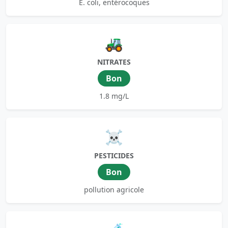
E. coli, entérocoques
🚜
NITRATES
Bon
1.8 mg/L
☠️
PESTICIDES
Bon
pollution agricole