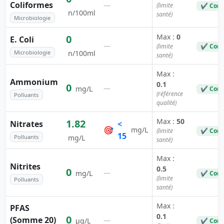
Coliformes
—
(limite
✔ Conf
n/100ml
santé)
Microbiologie
Max :
0
0
E. Coli
—
(limite
✔ Conf
Microbiologie
n/100ml
santé)
Max :
Ammonium
0.1
0
—
mg/L
✔ Conf
(référence
Polluants
qualité)
Max :
50
1.82
Nitrates
<
🎯
mg/L
(limite
✔ Conf
15
Polluants
mg/L
santé)
Max :
Nitrites
0.5
0
—
mg/L
✔ Conf
(limite
Polluants
santé)
Max :
PFAS
0.1
0
(Somme 20)
—
µg/L
✔ Conf