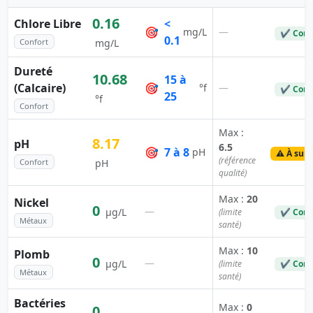
0.16
Chlore Libre
<
🎯
—
mg/L
✔ Conf
0.1
Confort
mg/L
Dureté
10.68
15 à
(Calcaire)
🎯
—
°f
✔ Conf
25
°f
Confort
Max :
8.17
pH
6.5
🎯
7 à 8
pH
⚠️ À surv
(référence
Confort
pH
qualité)
Max :
20
Nickel
0
—
µg/L
(limite
✔ Conf
Métaux
santé)
Max :
10
Plomb
0
—
µg/L
(limite
✔ Conf
Métaux
santé)
Bactéries
Max :
0
0