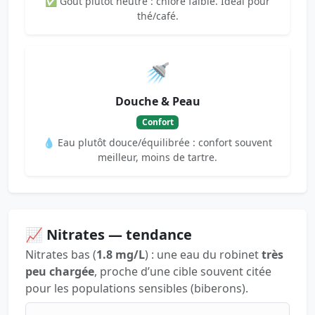
✅ Goût plutôt neutre : chlore faible. Idéal pour
thé/café.
🚿
Douche & Peau
Confort
💧 Eau plutôt douce/équilibrée : confort souvent
meilleur, moins de tartre.
📈 Nitrates — tendance
Nitrates bas (
1.8 mg/L
) : une eau du robinet
très
peu chargée
, proche d’une cible souvent citée
pour les populations sensibles (biberons).