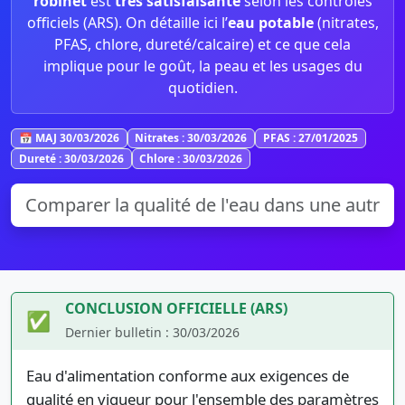
robinet
est
très satisfaisante
selon les contrôles
officiels (ARS). On détaille ici l’
eau potable
(nitrates,
PFAS, chlore, dureté/calcaire) et ce que cela
implique pour le goût, la peau et les usages du
quotidien.
📅 MAJ 30/03/2026
Nitrates : 30/03/2026
PFAS : 27/01/2025
Dureté : 30/03/2026
Chlore : 30/03/2026
CONCLUSION OFFICIELLE (ARS)
✅
Dernier bulletin : 30/03/2026
Eau d'alimentation conforme aux exigences de
qualité en vigueur pour l'ensemble des paramètres