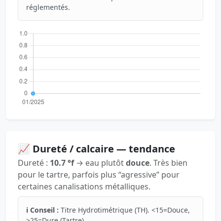
réglementés.
📈 Dureté / calcaire — tendance
Dureté :
10.7 °f
→ eau plutôt
douce
. Très bien
pour le tartre, parfois plus “agressive” pour
certaines canalisations métalliques.
ℹ️ Conseil :
Titre Hydrotimétrique (TH). <15=Douce,
>25=Dure (Tartre).