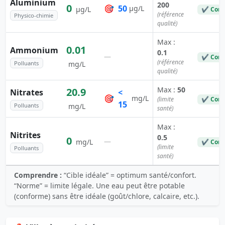
Aluminium
200
0
🎯
50
µg/L
µg/L
✔ Conf
(référence
Physico-chimie
qualité)
Max :
0.01
Ammonium
0.1
—
✔ Conf
(référence
Polluants
mg/L
qualité)
Max :
50
20.9
Nitrates
<
🎯
mg/L
(limite
✔ Conf
15
Polluants
mg/L
santé)
Max :
Nitrites
0.5
0
—
mg/L
✔ Conf
(limite
Polluants
santé)
Comprendre :
“Cible idéale” = optimum santé/confort.
“Norme” = limite légale. Une eau peut être potable
(conforme) sans être idéale (goût/chlore, calcaire, etc.).