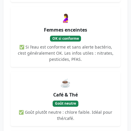
🤰
Femmes enceintes
OK si conforme
✅ Si l’eau est conforme et sans alerte bactério,
c’est généralement OK. Les infos utiles : nitrates,
pesticides, PFAS.
☕
Café & Thé
Goût neutre
✅ Goût plutôt neutre : chlore faible. Idéal pour
thé/café.