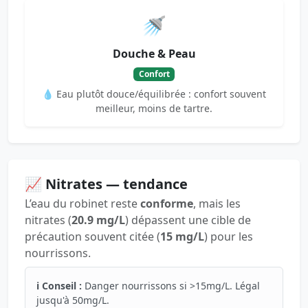
🚿
Douche & Peau
Confort
💧 Eau plutôt douce/équilibrée : confort souvent
meilleur, moins de tartre.
📈 Nitrates — tendance
L’eau du robinet reste
conforme
, mais les
nitrates (
20.9 mg/L
) dépassent une cible de
précaution souvent citée (
15 mg/L
) pour les
nourrissons.
ℹ️ Conseil :
Danger nourrissons si >15mg/L. Légal
jusqu'à 50mg/L.