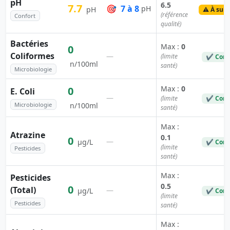
pH
6.5
7.7
🎯
7 à 8
pH
pH
⚠️ À surv
(référence
Confort
qualité)
Bactéries
Max :
0
0
Coliformes
—
(limite
✔ Conf
n/100ml
santé)
Microbiologie
Max :
0
0
E. Coli
—
(limite
✔ Conf
Microbiologie
n/100ml
santé)
Max :
Atrazine
0.1
0
—
µg/L
✔ Conf
(limite
Pesticides
santé)
Max :
Pesticides
0.5
0
(Total)
—
µg/L
✔ Conf
(limite
Pesticides
santé)
Max :