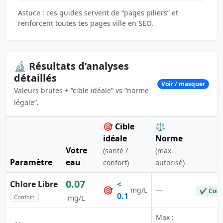
Astuce : ces guides servent de “pages piliers” et
renforcent toutes tes pages ville en SEO.
🔬 Résultats d’analyses
détaillés
Voir / masquer
Valeurs brutes + “cible idéale” vs “norme
légale”.
🎯 Cible
⚖️
idéale
Norme
Votre
(santé /
(max
Paramètre
eau
S
confort)
autorisé)
0.07
Chlore Libre
<
🎯
—
mg/L
✔ Conf
0.1
Confort
mg/L
Max :