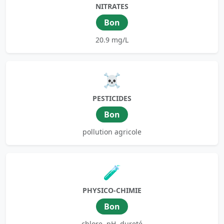
NITRATES
Bon
20.9 mg/L
☠️
PESTICIDES
Bon
pollution agricole
🧪
PHYSICO-CHIMIE
Bon
chlore, pH, dureté