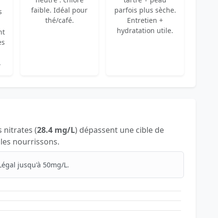
faible. Idéal pour
parfois plus sèche.
s
thé/café.
Entretien +
hydratation utile.
nt
es
.
s nitrates (
28.4 mg/L
) dépassent une cible de
 les nourrissons.
Légal jusqu'à 50mg/L.