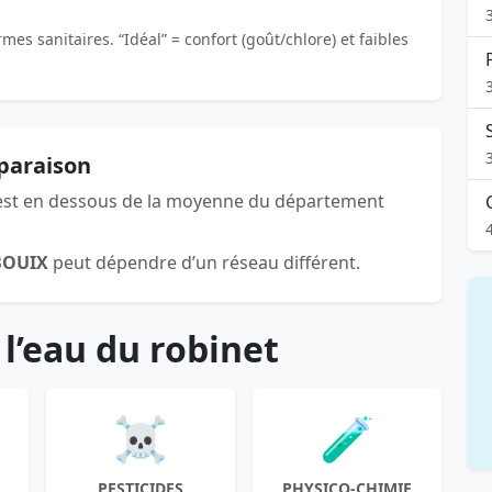
es sanitaires. “Idéal” = confort (goût/chlore) et faibles
mparaison
st en dessous de la moyenne du département
BOUIX
peut dépendre d’un réseau différent.
 l’eau du robinet
☠️
🧪
PESTICIDES
PHYSICO-CHIMIE