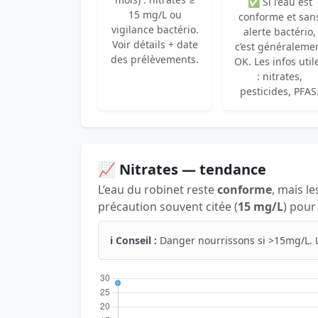
✅ Si l’eau est
15 mg/L ou
conforme et san
vigilance bactério.
alerte bactério,
Voir détails + date
c’est généraleme
des prélèvements.
OK. Les infos util
: nitrates,
pesticides, PFAS
📈 Nitrates — tendance
L’eau du robinet reste
conforme
, mais le
précaution souvent citée (
15 mg/L
) pour
ℹ️ Conseil :
Danger nourrissons si >15mg/L. 