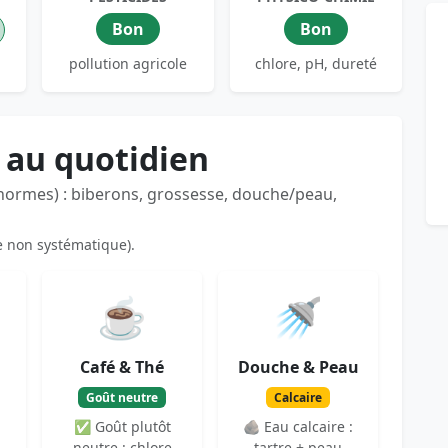
Bon
Bon
pollution agricole
chlore, pH, dureté
 au quotidien
 normes) : biberons, grossesse, douche/peau,
e non systématique).
☕
🚿
Café & Thé
Douche & Peau
Goût neutre
Calcaire
✅ Goût plutôt
🪨 Eau calcaire :
neutre : chlore
tartre + peau