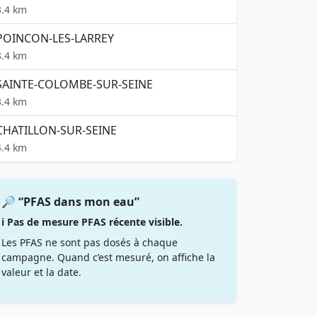
3.4 km
POINCON-LES-LARREY
3.4 km
SAINTE-COLOMBE-SUR-SEINE
3.4 km
CHATILLON-SUR-SEINE
4.4 km
🔎 “PFAS dans mon eau”
ℹ️ Pas de mesure PFAS récente visible.
Les PFAS ne sont pas dosés à chaque
campagne. Quand c’est mesuré, on affiche la
valeur et la date.