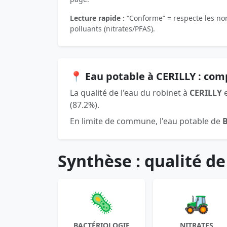
Lecture rapide :
“Conforme” = respecte les norm
polluants (nitrates/PFAS).
📍 Eau potable à CERILLY : co
La qualité de l'eau du robinet à
CERILLY
e
(87.2%).
En limite de commune, l'eau potable de
Synthèse : qualité de
🦠
🚜
BACTÉRIOLOGIE
NITRATES