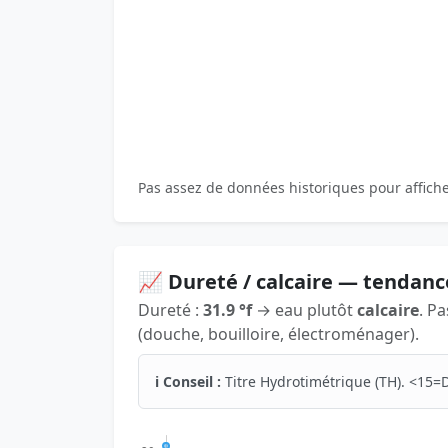
Pas assez de données historiques pour affich
📈 Dureté / calcaire — tendanc
Dureté :
31.9 °f
→ eau plutôt
calcaire
. P
(douche, bouilloire, électroménager).
ℹ️ Conseil :
Titre Hydrotimétrique (TH). <15=D