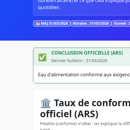
dureté/calcaire) et ce que cela implique p
quotidien.
📅 MAJ 31/03/2026
Nitrates : 31/03/2026
Dureté : 
CONCLUSION OFFICIELLE (ARS)
✅
Dernier bulletin : 31/03/2026
Eau d'alimentation conforme aux exigenc
🏛️ Taux de conform
officiel (ARS)
Potable (conforme) ≠ idéal : on explique la dif
page.