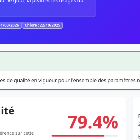
our le goût, la peau et les usages du
31/03/2026
Chlore : 22/10/2025
es de qualité en vigueur pour l'ensemble des paramètres 
ité
79.4%
férence sur cette