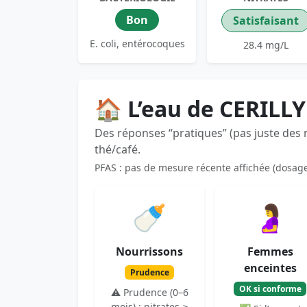
Bon
Satisfaisant
E. coli, entérocoques
28.4 mg/L
🏠 L’eau de CERILLY
Des réponses “pratiques” (pas juste des
thé/café.
PFAS : pas de mesure récente affichée (dosag
🍼
🤰
Nourrissons
Femmes
enceintes
Prudence
OK si conforme
⚠️ Prudence (0–6
mois) : nitrates ≥