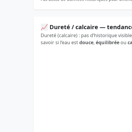
📈 Dureté / calcaire — tendanc
Dureté (calcaire) : pas d’historique visi
savoir si l’eau est
douce
,
équilibrée
ou
c