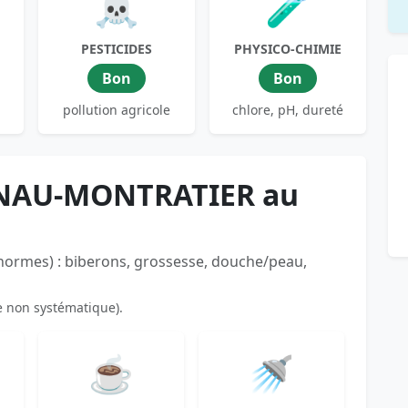
☠️
🧪
PESTICIDES
PHYSICO-CHIMIE
Bon
Bon
pollution agricole
chlore, pH, dureté
LNAU-MONTRATIER au
 normes) : biberons, grossesse, douche/peau,
e non systématique).
☕
🚿