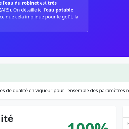
e l’eau du robinet
est
très
ARS). On détaille ici l’
eau potable
 ce que cela implique pour le goût, la
es de qualité en vigueur pour l'ensemble des paramètres 
ité
100%