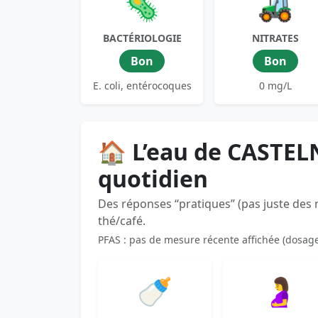
🦠
🚜
BACTÉRIOLOGIE
NITRATES
Bon
Bon
E. coli, entérocoques
0 mg/L
🏠 L’eau de CASTE
quotidien
Des réponses “pratiques” (pas juste des
thé/café.
PFAS : pas de mesure récente affichée (dosag
🍼
🤰