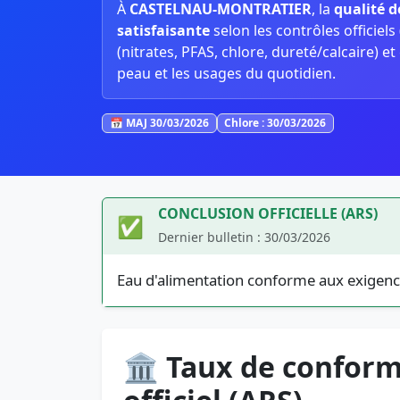
À
CASTELNAU-MONTRATIER
, la
qualité d
satisfaisante
selon les contrôles officiels (
(nitrates, PFAS, chlore, dureté/calcaire) et
peau et les usages du quotidien.
📅 MAJ 30/03/2026
Chlore : 30/03/2026
CONCLUSION OFFICIELLE (ARS)
✅
Dernier bulletin : 30/03/2026
Eau d'alimentation conforme aux exigenc
🏛️ Taux de conform