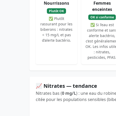
Nourrissons
Femmes
enceintes
Plutôt OK
OK si conforme
✅ Plutôt
rassurant pour les
✅ Si l’eau est
biberons : nitrates
conforme et san
< 15 mg/L et pas
alerte bactério,
d’alerte bactério.
c’est généraleme
OK. Les infos util
: nitrates,
pesticides, PFAS
📈 Nitrates — tendance
Nitrates bas (
0 mg/L
) : une eau du robin
citée pour les populations sensibles (bib