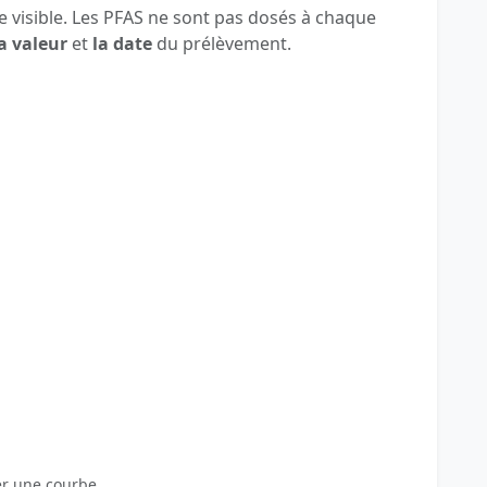
 visible. Les PFAS ne sont pas dosés à chaque
a valeur
et
la date
du prélèvement.
er une courbe.