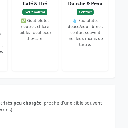
Café & Thé
Douche & Peau
Goût neutre
Confort
✅ Goût plutôt
💧 Eau plutôt
neutre : chlore
douce/équilibrée :
faible. Idéal pour
confort souvent
s
thé/café.
meilleur, moins de
tartre.
nt
es
.
et
très peu chargée
, proche d’une cible souvent
erons).