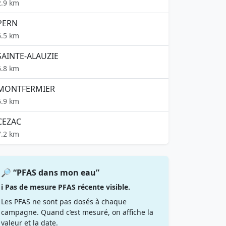
2.9 km
PERN
6.5 km
SAINTE-ALAUZIE
6.8 km
MONTFERMIER
6.9 km
CEZAC
7.2 km
🔎 “PFAS dans mon eau”
ℹ️ Pas de mesure PFAS récente visible.
Les PFAS ne sont pas dosés à chaque
campagne. Quand c’est mesuré, on affiche la
valeur et la date.