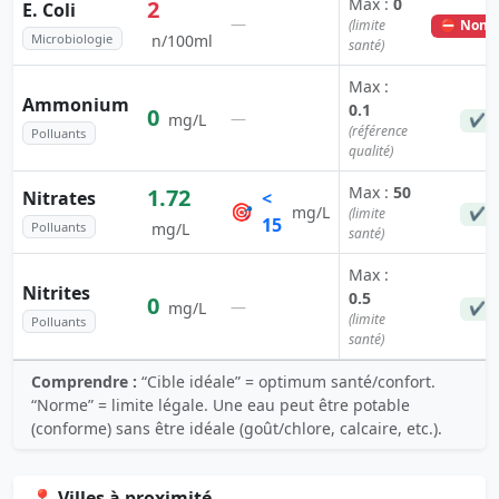
Max :
0
2
E. Coli
—
(limite
⛔ Non c
Microbiologie
n/100ml
santé)
Max :
Ammonium
0.1
0
—
mg/L
✔ C
(référence
Polluants
qualité)
Max :
50
1.72
Nitrates
<
🎯
mg/L
(limite
✔ C
15
Polluants
mg/L
santé)
Max :
Nitrites
0.5
0
—
mg/L
✔ C
(limite
Polluants
santé)
Comprendre :
“Cible idéale” = optimum santé/confort.
“Norme” = limite légale. Une eau peut être potable
(conforme) sans être idéale (goût/chlore, calcaire, etc.).
📍 Villes à proximité