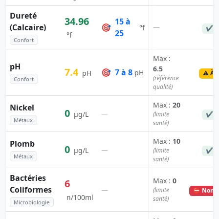
Dureté
34.96
15 à
(Calcaire)
🎯
—
°f
✔ C
25
°f
Confort
Max :
pH
6.5
7.4
🎯
7 à 8
pH
pH
⚠️ À 
(référence
Confort
qualité)
Max :
20
Nickel
0
—
µg/L
(limite
✔ C
Métaux
santé)
Max :
10
Plomb
0
—
µg/L
(limite
✔ C
Métaux
santé)
Bactéries
Max :
0
6
Coliformes
—
(limite
⛔ Non c
n/100ml
santé)
Microbiologie