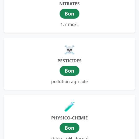
NITRATES
Bon
1.7 mg/L
☠️
PESTICIDES
Bon
pollution agricole
🧪
PHYSICO-CHIMIE
Bon
chlore, pH, dureté