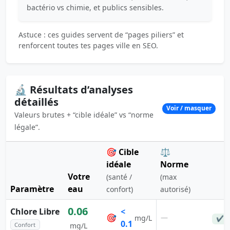
bactério vs chimie, et publics sensibles.
Astuce : ces guides servent de “pages piliers” et
renforcent toutes tes pages ville en SEO.
🔬 Résultats d’analyses
détaillés
Voir / masquer
Valeurs brutes + “cible idéale” vs “norme
légale”.
🎯 Cible
⚖️
idéale
Norme
Votre
(santé /
(max
Paramètre
eau
confort)
autorisé)
0.06
Chlore Libre
<
🎯
—
mg/L
✔ C
0.1
Confort
mg/L