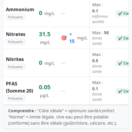
Max :
Ammonium
0.1
0
—
mg/L
✔ Conf
(référence
Polluants
qualité)
Max :
50
31.5
Nitrates
<
🎯
mg/L
(limite
✔ Conf
15
Polluants
mg/L
santé)
Max :
Nitrites
0.5
0
—
mg/L
✔ Conf
(limite
Polluants
santé)
Max :
PFAS
0.05
0.1
(Somme 20)
—
✔ Conf
(limite
µg/L
Polluants
santé)
Comprendre :
“Cible idéale” = optimum santé/confort.
“Norme” = limite légale. Une eau peut être potable
(conforme) sans être idéale (goût/chlore, calcaire, etc.).