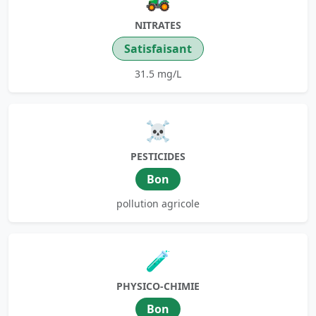
NITRATES
Satisfaisant
31.5 mg/L
☠️
PESTICIDES
Bon
pollution agricole
🧪
PHYSICO-CHIMIE
Bon