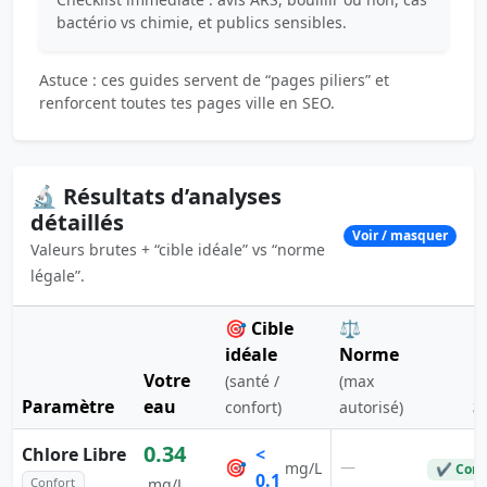
bactério vs chimie, et publics sensibles.
Astuce : ces guides servent de “pages piliers” et
renforcent toutes tes pages ville en SEO.
🔬 Résultats d’analyses
détaillés
Voir / masquer
Valeurs brutes + “cible idéale” vs “norme
légale”.
🎯 Cible
⚖️
idéale
Norme
Votre
(santé /
(max
Paramètre
eau
S
confort)
autorisé)
0.34
Chlore Libre
<
🎯
—
mg/L
✔ Conf
0.1
Confort
mg/L