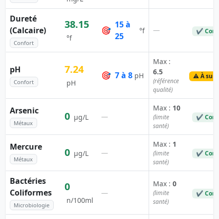
Dureté
38.15
15 à
(Calcaire)
🎯
—
°f
✔ Conf
25
°f
Confort
Max :
7.24
pH
6.5
🎯
7 à 8
pH
⚠️ À surv
(référence
Confort
pH
qualité)
Max :
10
Arsenic
0
—
µg/L
(limite
✔ Conf
Métaux
santé)
Max :
1
Mercure
0
—
µg/L
(limite
✔ Conf
Métaux
santé)
Bactéries
Max :
0
0
Coliformes
—
(limite
✔ Conf
n/100ml
santé)
Microbiologie