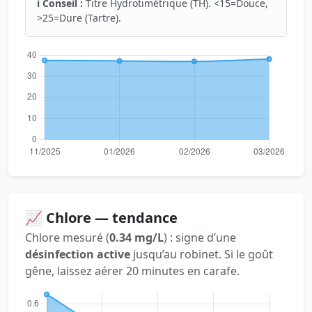
ℹ️ Conseil :
Titre Hydrotimétrique (TH). <15=Douce,
>25=Dure (Tartre).
📈 Chlore — tendance
Chlore mesuré (
0.34 mg/L
) : signe d’une
désinfection active
jusqu’au robinet. Si le goût
gêne, laissez aérer 20 minutes en carafe.