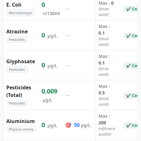
Max :
0
0
E. Coli
—
(limite
✔ Conf
Microbiologie
n/100ml
santé)
Max :
Atrazine
0.1
0
—
µg/L
✔ Conf
(limite
Pesticides
santé)
Max :
Glyphosate
0.1
0
—
µg/L
✔ Conf
(limite
Pesticides
santé)
Max :
Pesticides
0.009
0.5
(Total)
—
✔ Conf
(limite
µg/L
Pesticides
santé)
Max :
Aluminium
200
0
🎯
50
µg/L
µg/L
✔ Conf
(référence
Physico-chimie
qualité)