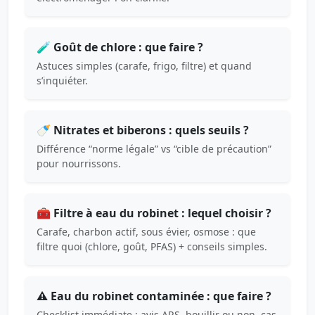
🧪 Goût de chlore : que faire ?
Astuces simples (carafe, frigo, filtre) et quand
s’inquiéter.
🍼 Nitrates et biberons : quels seuils ?
Différence “norme légale” vs “cible de précaution”
pour nourrissons.
🧰 Filtre à eau du robinet : lequel choisir ?
Carafe, charbon actif, sous évier, osmose : que
filtre quoi (chlore, goût, PFAS) + conseils simples.
⚠️ Eau du robinet contaminée : que faire ?
Checklist immédiate : avis ARS, bouillir ou non, cas