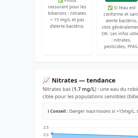
✅ Plutôt
rassurant pour les
✅ Si l’eau est
biberons : nitrates
conforme et san
< 15 mg/L et pas
alerte bactério,
d’alerte bactério.
c’est généraleme
OK. Les infos util
: nitrates,
pesticides, PFAS
📈 Nitrates — tendance
Nitrates bas (
1.7 mg/L
) : une eau du rob
citée pour les populations sensibles (bib
ℹ️ Conseil :
Danger nourrissons si >15mg/L. 