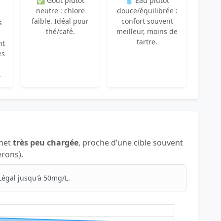
✅ Goût plutôt
💧 Eau plutôt
neutre : chlore
douce/équilibrée :
faible. Idéal pour
confort souvent
s
thé/café.
meilleur, moins de
tartre.
nt
es
.
inet
très peu chargée
, proche d’une cible souvent
erons).
Légal jusqu'à 50mg/L.