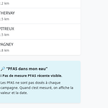
2.2 km
THERVAY
2.5 km
VITREUX
2.5 km
PAGNEY
3.8 km
🔎 “PFAS dans mon eau”
ℹ️ Pas de mesure PFAS récente visible.
Les PFAS ne sont pas dosés à chaque
campagne. Quand c’est mesuré, on affiche la
valeur et la date.