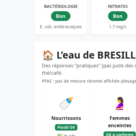
BACTÉRIOLOGIE
NITRATES
Bon
Bon
E. coli, entérocoques
1.7 mg/L
🏠 L’eau de BRESIL
Des réponses “pratiques” (pas juste des
thé/café.
PFAS : pas de mesure récente affichée (dosag
🍼
🤰
Nourrissons
Femmes
enceintes
Plutôt OK
OK si conforme