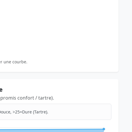
er une courbe.
e
romis confort / tartre).
ouce, >25=Dure (Tartre).