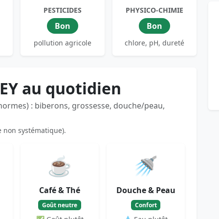
PESTICIDES
PHYSICO-CHIMIE
Bon
Bon
pollution agricole
chlore, pH, dureté
LEY au quotidien
 normes) : biberons, grossesse, douche/peau,
e non systématique).
☕
🚿
Café & Thé
Douche & Peau
Goût neutre
Confort