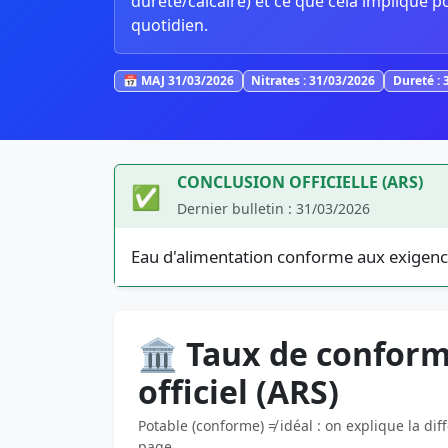
dureté/calcaire) et ce que cela implique p
quotidien.
📅 MAJ 31/03/2026
Nitrates : 31/03/2026
Dureté : 
CONCLUSION OFFICIELLE (ARS)
✅
Dernier bulletin : 31/03/2026
Eau d'alimentation conforme aux exigenc
🏛️ Taux de conform
officiel (ARS)
Potable (conforme) ≠ idéal : on explique la dif
page.