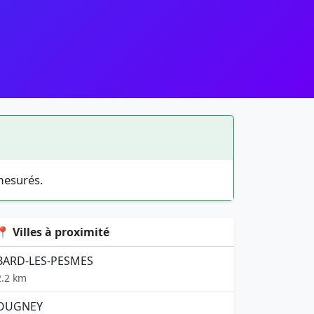
mesurés.
📍 Villes à proximité
BARD-LES-PESMES
2.2 km
OUGNEY