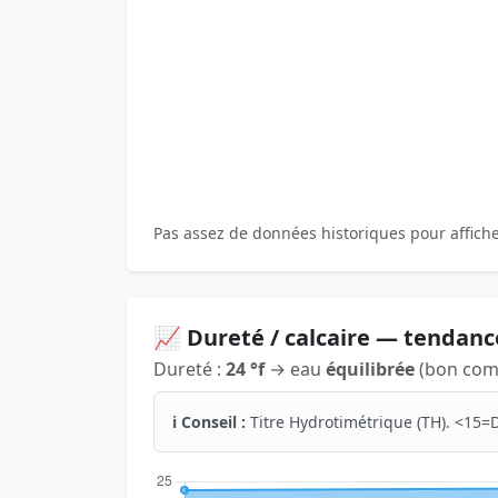
Pas assez de données historiques pour affich
📈 Dureté / calcaire — tendanc
Dureté :
24 °f
→ eau
équilibrée
(bon comp
ℹ️ Conseil :
Titre Hydrotimétrique (TH). <15=D