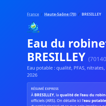
France
Haute-Saône (70)
BRESILLEY
Eau du robine
BRESILLEY
(70140
Eau potable : qualité, PFAS, nitrates
2026
RÉSUMÉ EXPRESS
À
BRESILLEY
, la
qualité de l’eau du robin
officiels (ARS). On détaille ici l’
eau potable