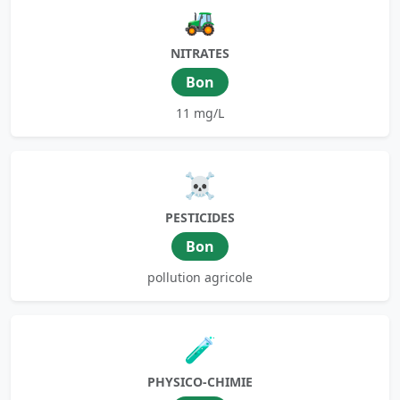
🚜
NITRATES
Bon
11 mg/L
☠️
PESTICIDES
Bon
pollution agricole
🧪
PHYSICO-CHIMIE