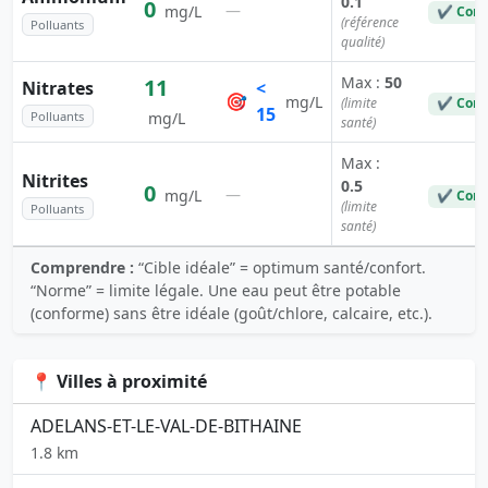
0.1
0
—
mg/L
✔ Conf
(référence
Polluants
qualité)
Max :
50
11
Nitrates
<
🎯
mg/L
(limite
✔ Conf
15
Polluants
mg/L
santé)
Max :
Nitrites
0.5
0
—
mg/L
✔ Conf
(limite
Polluants
santé)
Comprendre :
“Cible idéale” = optimum santé/confort.
“Norme” = limite légale. Une eau peut être potable
(conforme) sans être idéale (goût/chlore, calcaire, etc.).
📍 Villes à proximité
ADELANS-ET-LE-VAL-DE-BITHAINE
1.8 km