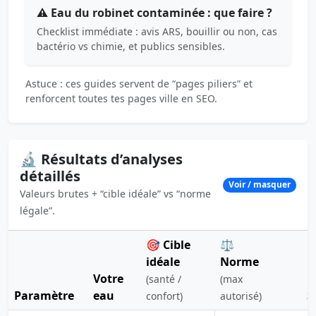
⚠️ Eau du robinet contaminée : que faire ?
Checklist immédiate : avis ARS, bouillir ou non, cas
bactério vs chimie, et publics sensibles.
Astuce : ces guides servent de “pages piliers” et
renforcent toutes tes pages ville en SEO.
🔬 Résultats d’analyses
détaillés
Voir / masquer
Valeurs brutes + “cible idéale” vs “norme
légale”.
🎯 Cible
⚖️
idéale
Norme
Votre
(santé /
(max
Paramètre
eau
S
confort)
autorisé)