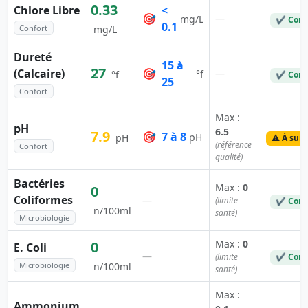
0.33
Chlore Libre
<
🎯
—
mg/L
✔ Conf
0.1
Confort
mg/L
Dureté
15 à
27
(Calcaire)
🎯
—
°f
°f
✔ Conf
25
Confort
Max :
pH
6.5
7.9
🎯
7 à 8
pH
pH
⚠️ À surv
(référence
Confort
qualité)
Bactéries
Max :
0
0
Coliformes
—
(limite
✔ Conf
n/100ml
santé)
Microbiologie
Max :
0
0
E. Coli
—
(limite
✔ Conf
Microbiologie
n/100ml
santé)
Max :
Ammonium