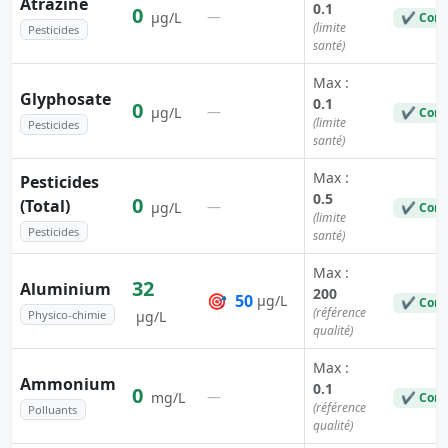
Atrazine
0.1
0
—
µg/L
✔ Conf
(limite
Pesticides
santé)
Max :
Glyphosate
0.1
0
—
µg/L
✔ Conf
(limite
Pesticides
santé)
Max :
Pesticides
0.5
0
(Total)
—
µg/L
✔ Conf
(limite
Pesticides
santé)
Max :
32
Aluminium
200
🎯
50
µg/L
✔ Conf
(référence
Physico-chimie
µg/L
qualité)
Max :
Ammonium
0.1
0
—
mg/L
✔ Conf
(référence
Polluants
qualité)