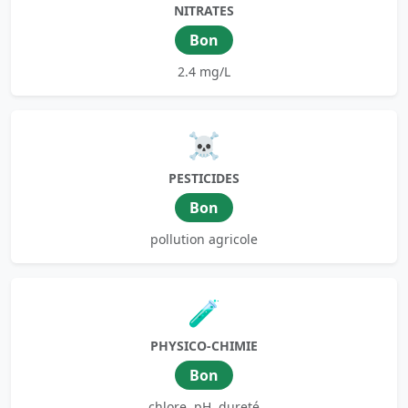
NITRATES
Bon
2.4 mg/L
☠️
PESTICIDES
Bon
pollution agricole
🧪
PHYSICO-CHIMIE
Bon
chlore, pH, dureté