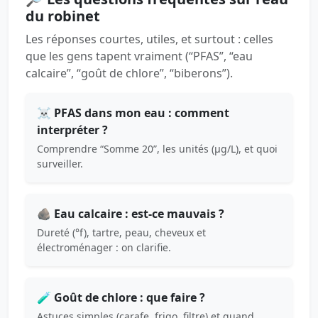
du robinet
Les réponses courtes, utiles, et surtout : celles
que les gens tapent vraiment (“PFAS”, “eau
calcaire”, “goût de chlore”, “biberons”).
☠️ PFAS dans mon eau : comment
interpréter ?
Comprendre “Somme 20”, les unités (µg/L), et quoi
surveiller.
🪨 Eau calcaire : est-ce mauvais ?
Dureté (°f), tartre, peau, cheveux et
électroménager : on clarifie.
🧪 Goût de chlore : que faire ?
Astuces simples (carafe, frigo, filtre) et quand