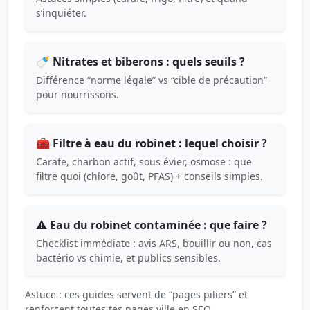
s’inquiéter.
🍼 Nitrates et biberons : quels seuils ?
Différence “norme légale” vs “cible de précaution”
pour nourrissons.
🧰 Filtre à eau du robinet : lequel choisir ?
Carafe, charbon actif, sous évier, osmose : que
filtre quoi (chlore, goût, PFAS) + conseils simples.
⚠️ Eau du robinet contaminée : que faire ?
Checklist immédiate : avis ARS, bouillir ou non, cas
bactério vs chimie, et publics sensibles.
Astuce : ces guides servent de “pages piliers” et
renforcent toutes tes pages ville en SEO.