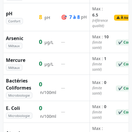
Max :
pH
6.5
8
🎯
7 à 8
pH
pH
⚠️ À surv
(référence
Confort
qualité)
Max :
10
Arsenic
0
—
µg/L
(limite
✔ Conf
Métaux
santé)
Max :
1
Mercure
0
—
µg/L
(limite
✔ Conf
Métaux
santé)
Bactéries
Max :
0
0
Coliformes
—
(limite
✔ Conf
n/100ml
santé)
Microbiologie
Max :
0
0
E. Coli
—
(limite
✔ Conf
Microbiologie
n/100ml
santé)
Max :