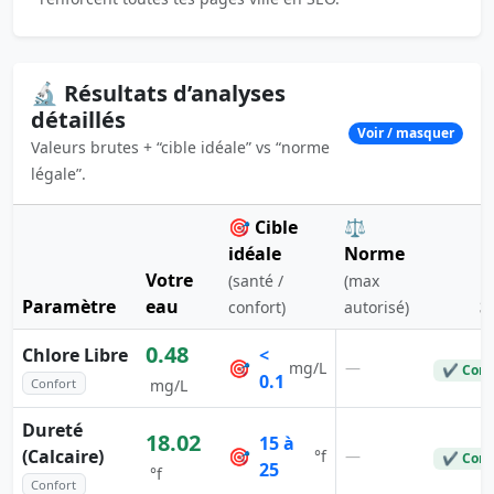
🔬 Résultats d’analyses
détaillés
Voir / masquer
Valeurs brutes + “cible idéale” vs “norme
légale”.
🎯 Cible
⚖️
idéale
Norme
Votre
(santé /
(max
Paramètre
eau
S
confort)
autorisé)
0.48
Chlore Libre
<
🎯
—
mg/L
✔ Conf
0.1
Confort
mg/L
Dureté
18.02
15 à
(Calcaire)
🎯
—
°f
✔ Conf
25
°f
Confort