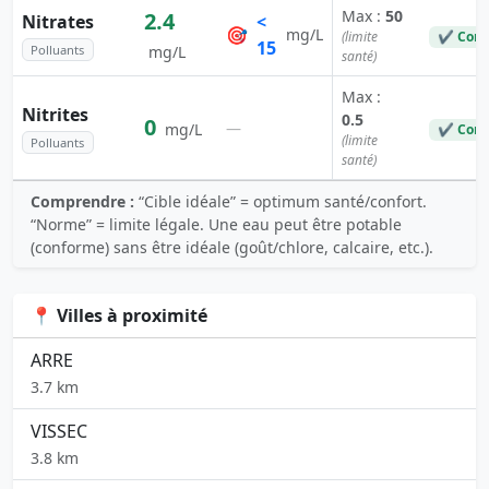
Max :
50
2.4
Nitrates
<
🎯
mg/L
(limite
✔ Conf
15
Polluants
mg/L
santé)
Max :
Nitrites
0.5
0
—
mg/L
✔ Conf
(limite
Polluants
santé)
Comprendre :
“Cible idéale” = optimum santé/confort.
“Norme” = limite légale. Une eau peut être potable
(conforme) sans être idéale (goût/chlore, calcaire, etc.).
📍 Villes à proximité
ARRE
3.7 km
VISSEC
3.8 km