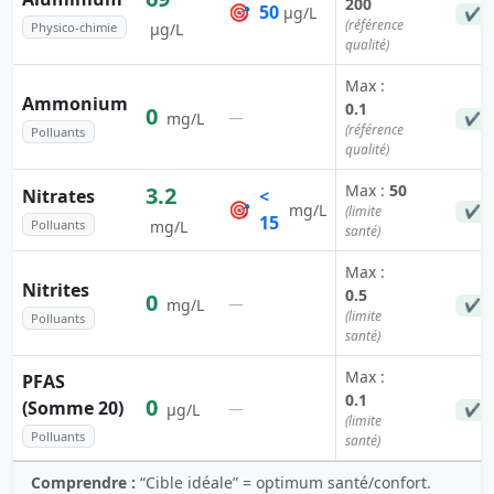
200
🎯
50
µg/L
✔ C
(référence
Physico-chimie
µg/L
qualité)
Max :
Ammonium
0.1
0
—
mg/L
✔ C
(référence
Polluants
qualité)
Max :
50
3.2
Nitrates
<
🎯
mg/L
(limite
✔ C
15
Polluants
mg/L
santé)
Max :
Nitrites
0.5
0
—
mg/L
✔ C
(limite
Polluants
santé)
Max :
PFAS
0.1
0
(Somme 20)
—
µg/L
✔ C
(limite
Polluants
santé)
Comprendre :
“Cible idéale” = optimum santé/confort.