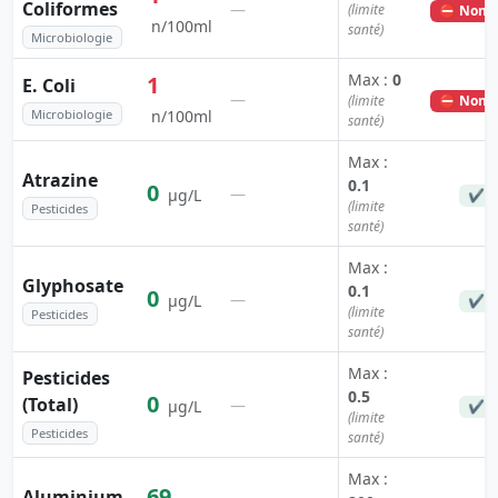
Coliformes
—
(limite
⛔ Non c
n/100ml
santé)
Microbiologie
Max :
0
1
E. Coli
—
(limite
⛔ Non c
Microbiologie
n/100ml
santé)
Max :
Atrazine
0.1
0
—
µg/L
✔ C
(limite
Pesticides
santé)
Max :
Glyphosate
0.1
0
—
µg/L
✔ C
(limite
Pesticides
santé)
Max :
Pesticides
0.5
0
(Total)
—
µg/L
✔ C
(limite
Pesticides
santé)
Max :
69
Aluminium