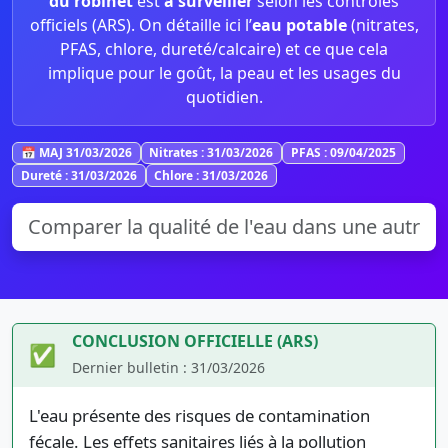
du robinet
est
à surveiller
selon les contrôles
officiels (ARS). On détaille ici l’
eau potable
(nitrates,
PFAS, chlore, dureté/calcaire) et ce que cela
implique pour le goût, la peau et les usages du
quotidien.
📅 MAJ 31/03/2026
Nitrates : 31/03/2026
PFAS : 09/04/2025
Dureté : 31/03/2026
Chlore : 31/03/2026
CONCLUSION OFFICIELLE (ARS)
✅
Dernier bulletin : 31/03/2026
L'eau présente des risques de contamination
fécale. Les effets sanitaires liés à la pollution