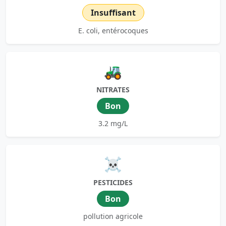
Insuffisant
E. coli, entérocoques
🚜
NITRATES
Bon
3.2 mg/L
☠️
PESTICIDES
Bon
pollution agricole