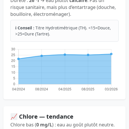
Dureté :
26 °f
→ eau plutôt
calcaire
. Pas un
risque sanitaire, mais plus d’entartrage (douche,
bouilloire, électroménager).
ℹ️ Conseil :
Titre Hydrotimétrique (TH). <15=Douce,
>25=Dure (Tartre).
📈 Chlore — tendance
Chlore bas (
0 mg/L
) : eau au goût plutôt neutre.