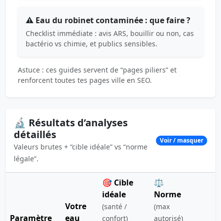
⚠️ Eau du robinet contaminée : que faire ?
Checklist immédiate : avis ARS, bouillir ou non, cas
bactério vs chimie, et publics sensibles.
Astuce : ces guides servent de “pages piliers” et
renforcent toutes tes pages ville en SEO.
🔬 Résultats d’analyses
détaillés
Voir / masquer
Valeurs brutes + “cible idéale” vs “norme
légale”.
🎯 Cible
⚖️
idéale
Norme
Votre
(santé /
(max
Paramètre
eau
confort)
autorisé)