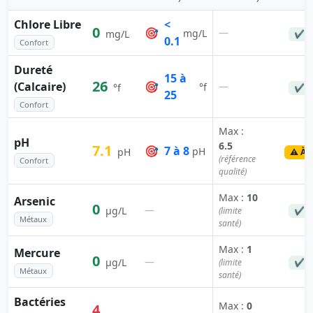
Chlore Libre
<
0
🎯
—
mg/L
mg/L
✔ C
0.1
Confort
Dureté
15 à
26
(Calcaire)
🎯
—
°f
°f
✔ C
25
Confort
Max :
pH
6.5
7.1
🎯
7 à 8
pH
pH
⚠️ À 
(référence
Confort
qualité)
Max :
10
Arsenic
0
—
µg/L
(limite
✔ C
Métaux
santé)
Max :
1
Mercure
0
—
µg/L
(limite
✔ C
Métaux
santé)
Bactéries
Max :
0
4