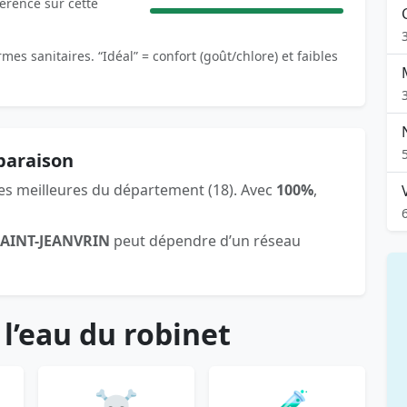
férence sur cette
es sanitaires. “Idéal” = confort (goût/chlore) et faibles
paraison
les meilleures du département (18). Avec
100%
,
SAINT-JEANVRIN
peut dépendre d’un réseau
 l’eau du robinet