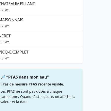
CHATEAUMEILLANT
3.7 km
MAISONNAIS
3.7 km
NERET
5.3 km
VICQ-EXEMPLET
6.3 km
🔎 “PFAS dans mon eau”
ℹ️ Pas de mesure PFAS récente visible.
Les PFAS ne sont pas dosés à chaque
campagne. Quand c’est mesuré, on affiche la
valeur et la date.