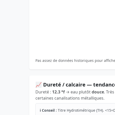
Pas assez de données historiques pour affich
📈 Dureté / calcaire — tendanc
Dureté :
12.3 °f
→ eau plutôt
douce
. Trè
certaines canalisations métalliques.
ℹ️ Conseil :
Titre Hydrotimétrique (TH). <15=D