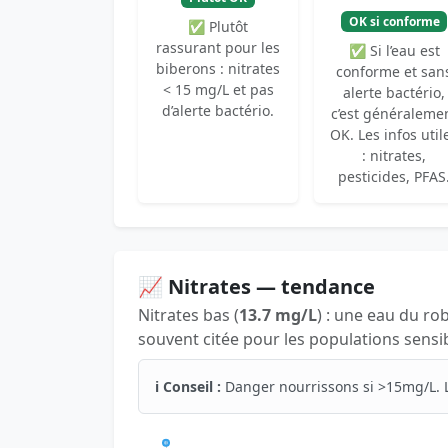
OK si conforme
✅ Plutôt
rassurant pour les
✅ Si l’eau est
biberons : nitrates
conforme et san
< 15 mg/L et pas
alerte bactério,
d’alerte bactério.
c’est généraleme
OK. Les infos util
: nitrates,
pesticides, PFAS
📈 Nitrates — tendance
Nitrates bas (
13.7 mg/L
) : une eau du ro
souvent citée pour les populations sensib
ℹ️ Conseil :
Danger nourrissons si >15mg/L. 