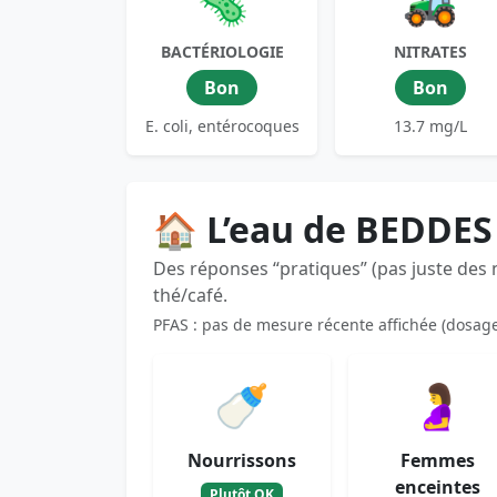
🦠
🚜
BACTÉRIOLOGIE
NITRATES
Bon
Bon
E. coli, entérocoques
13.7 mg/L
🏠 L’eau de BEDDES
Des réponses “pratiques” (pas juste des
thé/café.
PFAS : pas de mesure récente affichée (dosag
🍼
🤰
Nourrissons
Femmes
enceintes
Plutôt OK