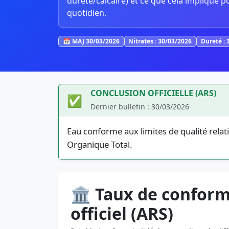
dureté/calcaire) et ce que cela implique p
quotidien.
📅 MAJ 30/03/2026
Nitrates : 30/03/2026
Dureté : 
CONCLUSION OFFICIELLE (ARS)
✅
Dernier bulletin : 30/03/2026
Eau conforme aux limites de qualité relat
Organique Total.
🏛️ Taux de conform
officiel (ARS)