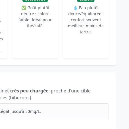
✅ Goût plutôt
💧 Eau plutôt
neutre : chlore
douce/équilibrée :
faible. Idéal pour
confort souvent
s
thé/café.
meilleur, moins de
tartre.
nt
es
.
binet
très peu chargée
, proche d’une cible
les (biberons).
Légal jusqu'à 50mg/L.