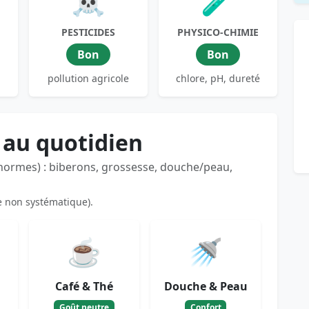
☠️
🧪
PESTICIDES
PHYSICO-CHIMIE
Bon
Bon
pollution agricole
chlore, pH, dureté
 au quotidien
 normes) : biberons, grossesse, douche/peau,
e non systématique).
☕
🚿
Café & Thé
Douche & Peau
Goût neutre
Confort