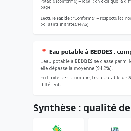
Potable (conforme) ≠ idéal : on explique la dif
page.
Lecture rapide :
“Conforme” = respecte les norm
polluants (nitrates/PFAS).
📍 Eau potable à BEDDES : com
L'eau potable à
BEDDES
se classe parmi 
elle dépasse la moyenne (94.2%).
En limite de commune, l'eau potable de
différent.
Synthèse : qualité de