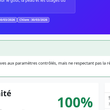
our le goût, la peau et les usages du
30/03/2026
Chlore : 30/03/2026
ives aux paramètres contrôlés, mais ne respectant pas la r
ité
100%